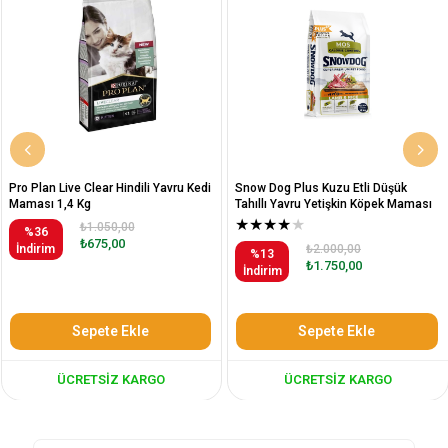
Pro Plan Live Clear Hindili Yavru Kedi
Snow Dog Plus Kuzu Etli Düşük
Maması 1,4 Kg
Tahıllı Yavru Yetişkin Köpek Maması
12 Kg
★
★
★
★
★
₺1.050,00
%36
₺675,00
İndirim
₺2.000,00
%13
₺1.750,00
İndirim
Sepete Ekle
Sepete Ekle
ÜCRETSIZ KARGO
ÜCRETSIZ KARGO