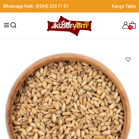
Whatsapp Hattı:
0(544) 329 71 01
Kargo Takip
0