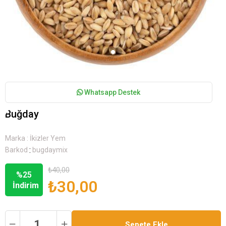
Whatsapp Destek
Buğday
Marka
:
İkizler Yem
:
Barkod
bugdaymix
₺40,00
%
25
₺30,00
İndirim