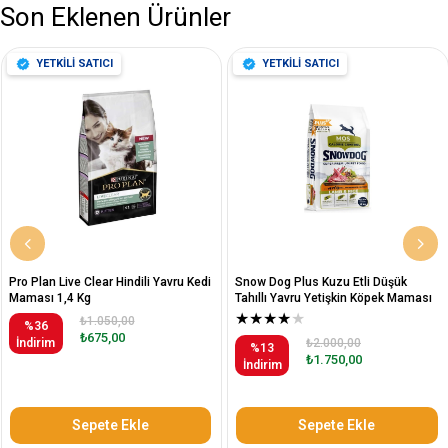
Son Eklenen Ürünler
YETKİLİ SATICI
YETKİLİ SATICI
Pro Plan Live Clear Hindili Yavru Kedi
Snow Dog Plus Kuzu Etli Düşük
Maması 1,4 Kg
Tahıllı Yavru Yetişkin Köpek Maması
12 Kg
★
★
★
★
★
₺1.050,00
%36
₺675,00
İndirim
₺2.000,00
%13
₺1.750,00
İndirim
Sepete Ekle
Sepete Ekle