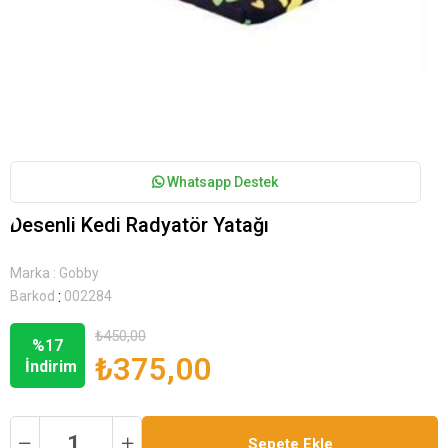
Whatsapp Destek
Desenli Kedi Radyatör Yatağı
Marka
:
Gobby
:
Barkod
002284
₺450,00
%
17
₺375,00
İndirim