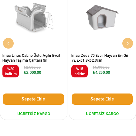
Imac Lınus Cabrıo Üstü Açılır Evcil
Imac Zeus 70 Evcil Hayvan Evi Gri
Hayvan Taşıma Çantası Gri
72,2x61,8x62,3cm
52,5x32x34,5cm
₺2.500,00
₺5.000,00
%20
%15
₺2.000,00
₺4.250,00
İndirim
İndirim
Sepete Ekle
Sepete Ekle
ÜCRETSIZ KARGO
ÜCRETSIZ KARGO