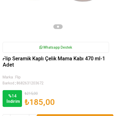
Whatsapp Destek
Flip Seramik Kaplı Çelik Mama Kabı 470 ml-1
Adet
Marka
:
Flip
:
Barkod
8682631203672
₺215,00
%
14
₺185,00
İndirim