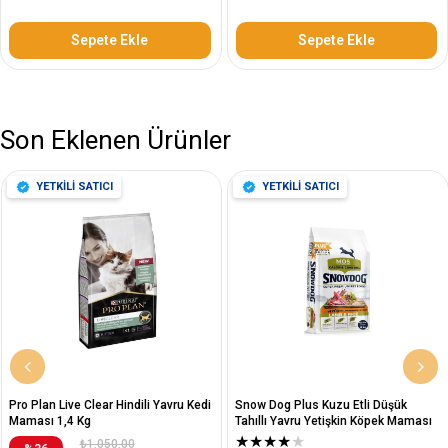
Sepete Ekle
Sepete Ekle
Son Eklenen Ürünler
YETKİLİ SATICI
YETKİLİ SATICI
Pro Plan Live Clear Hindili Yavru Kedi
Snow Dog Plus Kuzu Etli Düşük
Maması 1,4 Kg
Tahıllı Yavru Yetişkin Köpek Maması
12 Kg
★
★
★
★
★
₺1.050,00