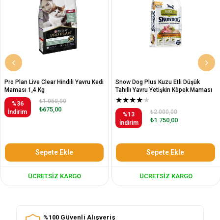
Pro Plan Live Clear Hindili Yavru Kedi
Snow Dog Plus Kuzu Etli Düşük
Maması 1,4 Kg
Tahıllı Yavru Yetişkin Köpek Maması
12 Kg
★
★
★
★
★
₺1.050,00
%36
₺675,00
İndirim
₺2.000,00
%13
₺1.750,00
İndirim
Sepete Ekle
Sepete Ekle
ÜCRETSIZ KARGO
ÜCRETSIZ KARGO
%100 Güvenli Alışveriş