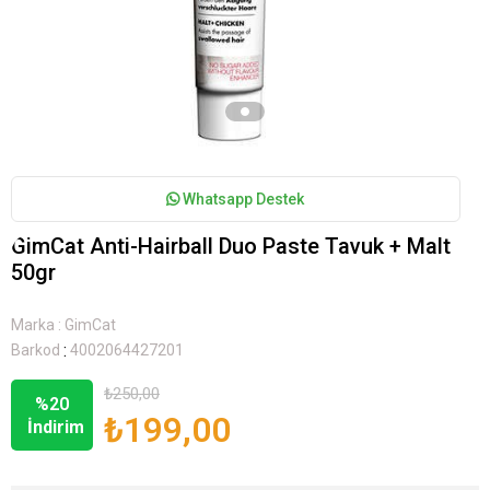
Whatsapp Destek
GimCat Anti-Hairball Duo Paste Tavuk + Malt
50gr
Marka
:
GimCat
:
Barkod
4002064427201
₺250,00
%
20
₺199,00
İndirim