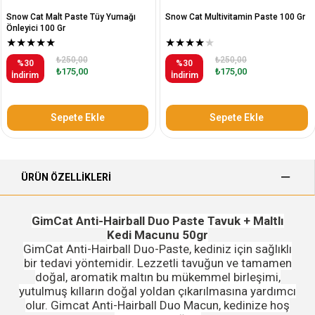
Snow Cat Malt Paste Tüy Yumağı
Snow Cat Multivitamin Paste 100 Gr
Önleyici 100 Gr
★
★
★
★
★
★
★
★
★
★
₺250,00
₺250,00
%30
%30
₺175,00
₺175,00
İndirim
İndirim
Sepete Ekle
Sepete Ekle
ÜRÜN ÖZELLIKLERI
GimCat Anti-Hairball Duo Paste Tavuk + Maltlı
Kedi Macunu 50gr
GimCat Anti-Hairball Duo-Paste, kediniz için sağlıklı
bir tedavi yöntemidir. Lezzetli tavuğun ve tamamen
doğal, aromatik maltın bu mükemmel birleşimi,
yutulmuş kılların doğal yoldan çıkarılmasına yardımcı
olur. Gimcat Anti-Hairball Duo Macun, kedinize hoş