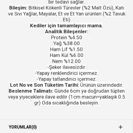
bir tedavi sağlar.
Bileşim:
Bitkisel Kökenli Türevler (%2 Malt Özü), Katı
ve Sıvı Yağlar, Mayalar, Et ve Et Yan ürünleri (%2 Tavuk
Eti)
Kediler için tamamlayıcı mama.
Analitik Bileşenler:
Protein %4.50
Yağ %38.00
Ham Lif %1.50
Ham Kül %6.00
Nem %12.00
-Şeker ilavesizdir.
-Yapay renklendirici içermez.
-Yapay tatlandırıcı içermez.
Lot No ve Son Tüketim Tarihi:
Ürünün üzerindedir.
Beslenme Talimatı:
Günde 6cm ya doğrudan tüpten
veya yiyeceklere ilave edilir (1cm macun=yaklaşık 0.5
gr) Oda sıcaklığında besleyin.
YORUMLAR
(0)