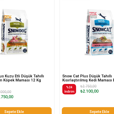
s Kuzu Etli Düşük Tahıllı
Snow Cat Plus Düşük Tahıllı
kin Köpek Maması 12 Kg
Kısırlaştırılmış Kedi Maması 
₺2.750,00
%24
₺2.100,00
.000,00
İndirim
.750,00
Sepete Ekle
Sepete Ekle