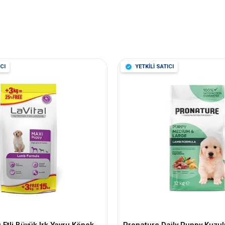
CI
YETKİLİ SATICI
u Etli Büyük Irk Yavru Köpek
Pronature Daily Puppy Kuzul