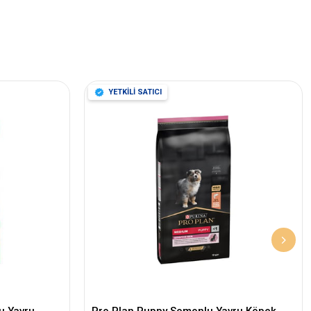
YETKİLİ SATICI
u Yavru
Pro Plan Puppy Somonlu Yavru Köpek