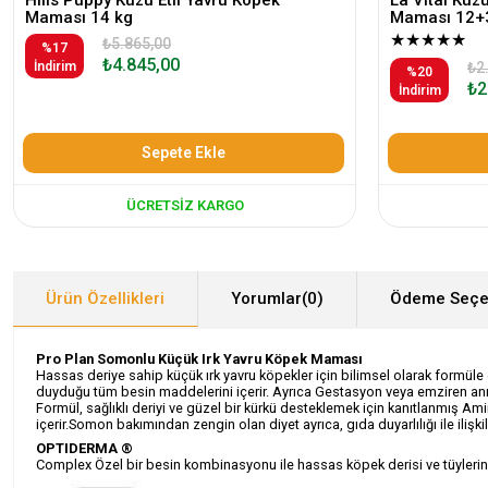
Maması 14 kg
Maması 12+
★
★
★
★
★
₺5.865,00
%17
₺4.845,00
İndirim
₺2
%20
₺2
İndirim
Sepete Ekle
ÜCRETSIZ KARGO
Ürün Özellikleri
Yorumlar
(0)
Ödeme Seçe
Pro Plan Somonlu Küçük Irk Yavru Köpek Maması
Hassas deriye sahip küçük ırk yavru köpekler için bilimsel olarak formü
duyduğu tüm besin maddelerini içerir. Ayrıca Gestasyon veya emziren ann
Formül, sağlıklı deriyi ve güzel bir kürkü desteklemek için kanıtlanmış Ami
içerir.Somon bakımından zengin olan diyet ayrıca, gıda duyarlılığı ile ilişkili
OPTIDERMA ®
Complex Özel bir besin kombinasyonu ile hassas köpek derisi ve tüylerinin