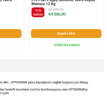
Maması 12 Kg
₺5.500,00
%18
₺4.500,00
İndirim
Sepete Ekle
ÜCRETSIZ KARGO
 Skin , OPTIDERMA yavru köpeğinizin sağlıklı büyüme için ihtiyaç
ibi deri hedefli besinlerin özel bir kombinasyonu olan OPTIDERMA'yı
 içerir.