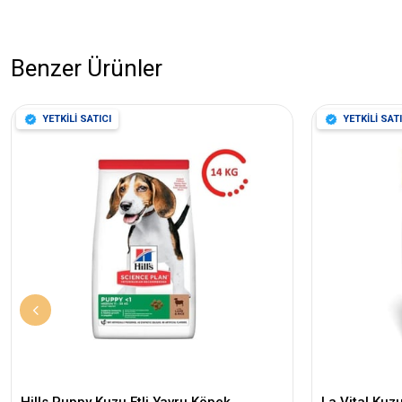
Benzer Ürünler
YETKİLİ SATICI
YETKİLİ SATI
Hills Puppy Kuzu Etli Yavru Köpek
La Vital Kuz