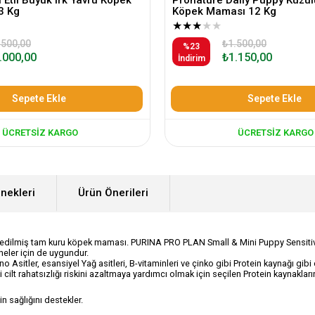
3 Kg
Köpek Maması 12 Kg
★
★
★
★
★
.500,00
₺1.500,00
%23
.000,00
₺1.150,00
İndirim
Sepete Ekle
Sepete Ekle
ÜCRETSIZ KARGO
ÜCRETSIZ KARGO
nekleri
Ürün Önerileri
le edilmiş tam kuru köpek maması. PURINA PRO PLAN Small & Mini Puppy Sensitive
eler için de uygundur.
no Asitler, esansiyel Yağ asitleri, B-vitaminleri ve çinko gibi Protein kaynağı g
 cilt rahatsızlığı riskini azaltmaya yardımcı olmak için seçilen Protein kaynaklarını
 sağlığını destekler.