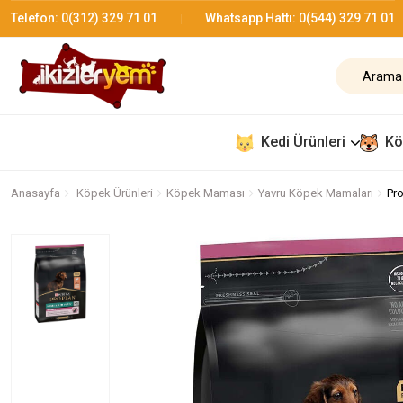
Telefon:
0(312) 329 71 01
Whatsapp Hattı:
0(544) 329 71 01
Kedi Ürünleri
Kö
Anasayfa
Köpek Ürünleri
Köpek Maması
Yavru Köpek Mamaları
Pr