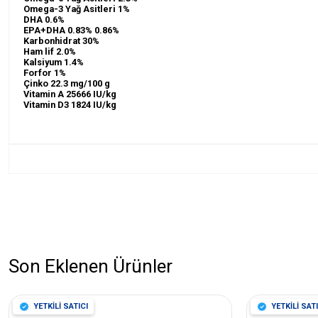
Omega-3 Yağ Asitleri 1%
DHA 0.6%
EPA+DHA 0.83% 0.86%
Karbonhidrat 30%
Ham lif 2.0%
Kalsiyum 1.4%
Forfor 1%
Çinko 22.3 mg/100 g
Vitamin A 25666 IU/kg
Vitamin D3 1824 IU/kg
Son Eklenen Ürünler
YETKİLİ SATICI
YETKİLİ SATI