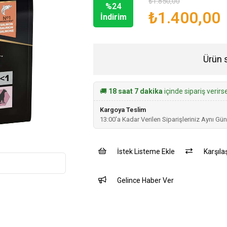
₺1.850,00
%
24
₺1.400,00
İndirim
Ürün 
🚚
18 saat 6 dakika
içinde sipariş verir
Kargoya Teslim
13:00'a Kadar Verilen Siparişleriniz Aynı Gün
İstek Listeme Ekle
Karşılaş
Gelince Haber Ver