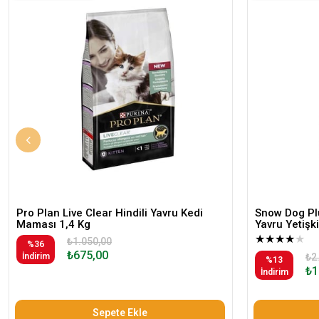
Pro Plan Live Clear Hindili Yavru Kedi
Snow Dog Plu
Maması 1,4 Kg
Yavru Yetiş
★
★
★
★
★
₺1.050,00
%36
₺675,00
İndirim
₺2
%13
₺1
İndirim
Sepete Ekle