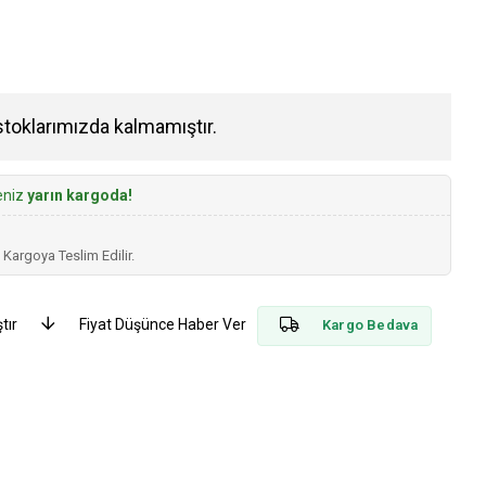
stoklarımızda kalmamıştır.
seniz
yarın kargoda!
 Kargoya Teslim Edilir.
tır
Fiyat Düşünce Haber Ver
Kargo Bedava