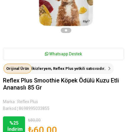
Whatsapp Destek
Orijinal Ürün
İkizleryem, Reflex Plus yetkili satıcısıdır.
Reflex Plus Smoothie Köpek Ödülü Kuzu Etli
Ananaslı 85 Gr
Marka
:
Reflex Plus
:
Barkod
8698995033855
₺80,00
%
25
₺60,00
İndirim