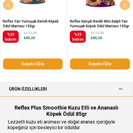
Reflex Yarı Yumuşak Kemik Köpek
Reflex Karışık Renkli Mini Kalpli Yarı
Ödül Maması 150gr
Yumuşak Köpek Ödül Maması 150gr
₺110,00
₺110,00
%23
%23
₺85,00
₺85,00
İndirim
İndirim
Sepete Ekle
Sepete Ekle
ÜRÜN ÖZELLIKLERI
Reflex Plus Smoothie Kuzu Etli ve Ananaslı
Köpek Ödül 85gr
Lezzetli kuzu eti aroması ve doğal ananas içeriğiyle
köpeğiniz için besleyici bir ödüldür.