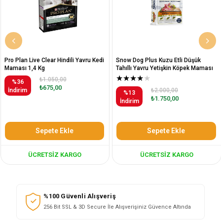
Pro Plan Live Clear Hindili Yavru Kedi
Snow Dog Plus Kuzu Etli Düşük
Maması 1,4 Kg
Tahıllı Yavru Yetişkin Köpek Maması
12 Kg
★
★
★
★
★
₺1.050,00
%36
₺675,00
İndirim
₺2.000,00
%13
₺1.750,00
İndirim
Sepete Ekle
Sepete Ekle
ÜCRETSIZ KARGO
ÜCRETSIZ KARGO
%100 Güvenli Alışveriş
256 Bit SSL & 3D Secure İle Alışverişiniz Güvence Altında