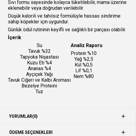
Sıvı formu sayesinde kolayca tüketilebilir, mama üzerine
eklenebilir veya doğrudan verilebilir.
Düşük kalorili ve tahılsız formülüyle hassas sindirime
sahip köpekler için uygundur.
Günlük ödül rutininin keyifli ve sağlıklı bir parçası olabilir.
İçerik
Su
Analiz Raporu
Tavuk %32
Protein %10
Tapyoka Nişastası
Yağ %2,5
Kuzu Eti %4
Kül %0,5
Ananas %4
Lif %0,1
Ayçiçek Yağı
Nem %80
Tavuk Ciğeri ve Kalbi Aroması
Bezelye Proteini
Tuz
YORUMLAR
(0)
ÖDEME SEÇENEKLERI