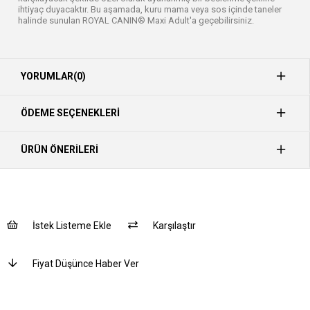
ihtiyaç duyacaktır. Bu aşamada, kuru mama veya sos içinde taneler
halinde sunulan ROYAL CANIN® Maxi Adult'a geçebilirsiniz.
YORUMLAR
(0)
ÖDEME SEÇENEKLERI
ÜRÜN ÖNERILERI
İstek Listeme Ekle
Karşılaştır
Fiyat Düşünce Haber Ver