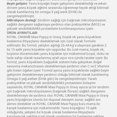
Beyin gelişimi:
Yavru köpeğin beyin gelişimini desteklediği ve erken
dönem yavru köpek eğitimi sırasında öğrenmeyi teşvik ettiği bilimsel
olarak kanıtlanmış bir omega-3 yağ asidi (DHA) ile
zenginleştirilmiştir.
Mikrobiyom desteği:
Sindirim sağlığı için bağırsak mikrobiyotasının
sağlıklı dengesini sağlamaya yardımcı olan prebiyotikler (MOS) ve
yüksek sindirilebilirlikli proteinlerin kombinasyonunu içerir.
ÜRÜN AYRINTILARI
ROYAL CANIN® Maxi Puppy in Gravy, büyük ırk yavru köpeklerin
beslenme ihtiyaçlarını desteklemek için özel olarak formüle
edilmiştir. Bu formül, yetişkin ağırlığı 26-44 kg'a ulaşması gereken 2
ila 15 aylık yavru köpekler için uygundur. Bu özel mama, büyük ırk,
büyüme dönemindeki yavru köpekler için mükemmel boyut, doku ve
tada sahip olarak tasarlanmış iştah açıcı sos içinde taneler içerir. Bu
formül, yavru köpeklerin bağışıklık sistemi hala gelişirken doğal
savunma mekanizmasını desteklemeye yardımcı olan C ve E Vitamini
gibi besin öğeleri içerir. Formül ayrıca yavru köpeklerde sağlıklı beyin
gelişimini desteklemeye yardımcı olduğu bilimsel olarak kanıtlanmış
Omega-3 yağ asitleri (DHA gibi) ile zenginleştirilmiştir. Yararlı
prebiyotikler ve yüksek sindirilebilirlikli proteinlerin birleşimi
sayesinde, ROYAL CANIN® Maxi Puppy in Gravy ayrıca iyi bir sindirim
için bağırsak mikrobiyotasının (bağırsak florası) sağlıklı dengesini
desteklemeye de yardımcı olur. ROYAL CANIN® Maxi Puppy in Gravy
yavru köpeğinize olumlu bir duyusal deneyim sunar, sağlıklı sıvı
alımını destekler ve ROYAL CANIN® Maxi Puppy kuru mama ile
karışık beslenme için mükemmeldir. Yavru köpeğiniz 15 aylık
olduğunda, yetişkin bir köpek olarak beslenme ihtiyaçlarını
karşılayacak şekilde özel olarak uyarlanmış bir beslenme şekline