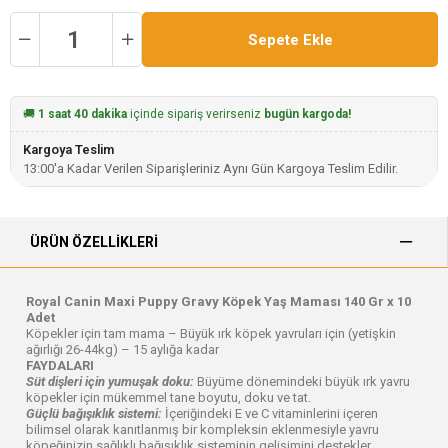
🚚
1 saat 40 dakika
içinde sipariş verirseniz
bugün kargoda!
Kargoya Teslim
13:00'a Kadar Verilen Siparişleriniz Aynı Gün Kargoya Teslim Edilir.
ÜRÜN ÖZELLIKLERI
Royal Canin Maxi Puppy Gravy Köpek Yaş Maması 140 Gr x 10
Adet
Köpekler için tam mama – Büyük ırk köpek yavruları için (yetişkin
ağırlığı 26-44kg) – 15 aylığa kadar
FAYDALARI
Süt dişleri için yumuşak doku:
Büyüme dönemindeki büyük ırk yavru
köpekler için mükemmel tane boyutu, doku ve tat.
Güçlü bağışıklık sistemi:
İçeriğindeki E ve C vitaminlerini içeren
bilimsel olarak kanıtlanmış bir kompleksin eklenmesiyle yavru
köpeğinizin sağlıklı bağışıklık sisteminin gelişimini destekler.