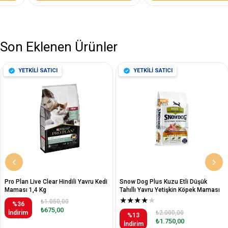
Son Eklenen Ürünler
YETKİLİ SATICI
YETKİLİ SATICI
Pro Plan Live Clear Hindili Yavru Kedi
Snow Dog Plus Kuzu Etli Düşük
Maması 1,4 Kg
Tahıllı Yavru Yetişkin Köpek Maması
12 Kg
★
★
★
★
★
₺1.050,00
%36
₺675,00
İndirim
₺2.000,00
%13
₺1.750,00
İndirim