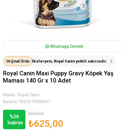
Whatsapp Destek
Orijinal Ürün
İkizleryem, Royal Canin yetkili satıcısıdır.
Royal Canin Maxi Puppy Gravy Köpek Yaş
Maması 140 Gr x 10 Adet
Marka
:
Royal Canin
:
Barkod
9003579008447
₺850,00
%
26
₺625,00
İndirim