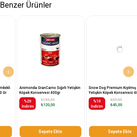
Benzer Ürünler
Animonda GranCarno Sığırlı Yetişkin
Snow Dog Premium Kıyılmış Kuzulu
Köpek Konservesi 400gr
Yetişkin Köpek Konservesi 400 Gr
₺150,00
₺50,00
%20
%10
₺120,00
₺45,00
İndirim
İndirim
Sepete Ekle
Sepete Ekle