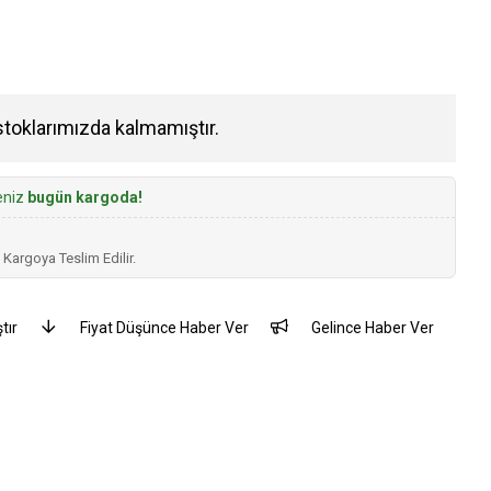
stoklarımızda kalmamıştır.
seniz
bugün kargoda!
 Kargoya Teslim Edilir.
tır
Fiyat Düşünce Haber Ver
Gelince Haber Ver