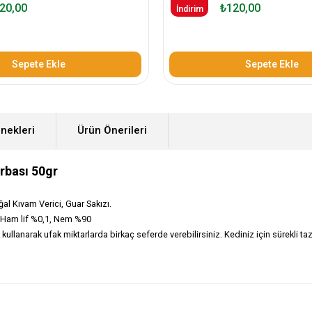
20,00
₺120,00
İndirim
Sepete Ekle
Sepete Ekle
nekleri
Ürün Önerileri
rbası 50gr
l Kıvam Verici, Guar Sakızı.
 Ham lif %0,1, Nem %90
kullanarak ufak miktarlarda birkaç seferde verebilirsiniz. Kediniz için sürekli 