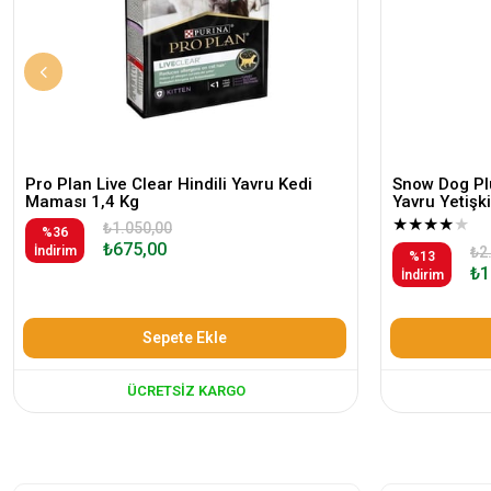
Pro Plan Live Clear Hindili Yavru Kedi
Snow Dog Plu
Maması 1,4 Kg
Yavru Yetiş
★
★
★
★
★
₺1.050,00
%36
₺675,00
İndirim
₺2
%13
₺1
İndirim
Sepete Ekle
ÜCRETSIZ KARGO