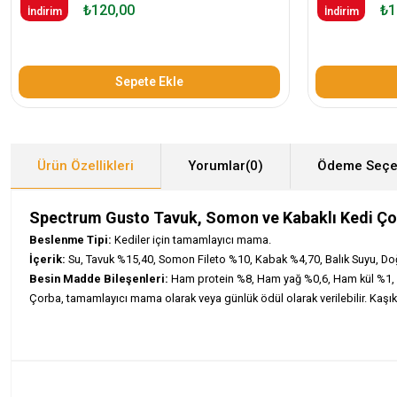
₺120,00
₺1
İndirim
İndirim
Sepete Ekle
Ürün Özellikleri
Yorumlar
(0)
Ödeme Seçe
Spectrum Gusto Tavuk, Somon ve Kabaklı Kedi Ço
Beslenme Tipi:
Kediler için tamamlayıcı mama.
İçerik:
Su, Tavuk %15,40, Somon Fileto %10, Kabak %4,70, Balık Suyu, Doğa
Besin Madde Bileşenleri:
Ham protein %8, Ham yağ %0,6, Ham kül %1,
Çorba, tamamlayıcı mama olarak veya günlük ödül olarak verilebilir. Kaşık 