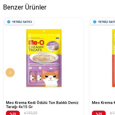
Benzer Ürünler
YETKİLİ SATICI
YETKİLİ SATI
Meo Krema Kedi Ödülü Ton Balıklı Deniz
Meo Krema K
Tarağı 4x15 Gr
₺150,00
₺1
%20
%20