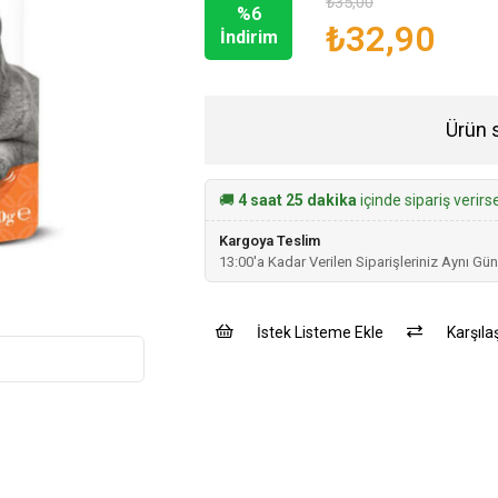
₺35,00
%
6
₺32,90
İndirim
Ürün 
🚚
4 saat 25 dakika
içinde sipariş verir
Kargoya Teslim
13:00'a Kadar Verilen Siparişleriniz Aynı Gün
İstek Listeme Ekle
Karşılaş