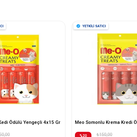
CI
YETKİLİ SATICI
edi Ödülü Yengeçli 4x15 Gr
Meo Somonlu Krema Kredi Ö
50,00
₺150,00
%20