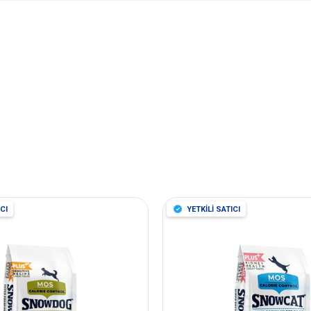
CI
YETKİLİ SATICI