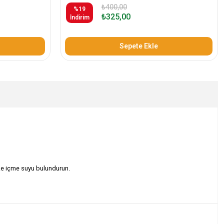
₺400,00
%19
₺325,00
İndirim
Sepete Ekle
taze içme suyu bulundurun.