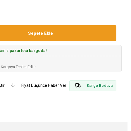
rseniz
pazartesi kargoda!
 Kargoya Teslim Edilir.
tır
Fiyat Düşünce Haber Ver
Kargo Bedava