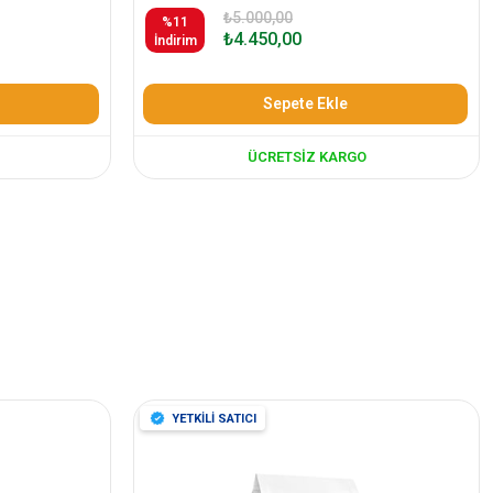
₺5.000,00
%11
₺4.450,00
İndirim
Sepete Ekle
ÜCRETSIZ KARGO
YETKİLİ SATICI