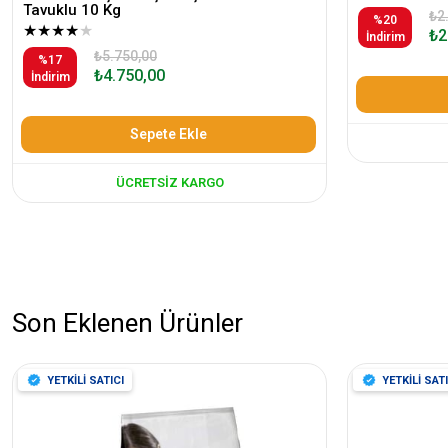
Tavuklu 10 Kg
₺2
%20
★
★
★
★
★
₺2
İndirim
₺5.750,00
%17
₺4.750,00
İndirim
Sepete Ekle
ÜCRETSIZ KARGO
Son Eklenen Ürünler
YETKİLİ SATICI
YETKİLİ SATI