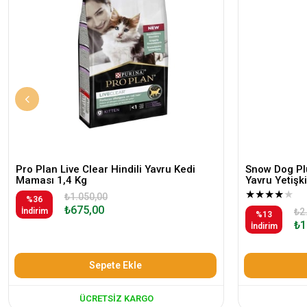
Pro Plan Live Clear Hindili Yavru Kedi
Snow Dog Plu
Maması 1,4 Kg
Yavru Yetiş
★
★
★
★
★
₺1.050,00
%36
₺675,00
İndirim
₺2
%13
₺1
İndirim
Sepete Ekle
ÜCRETSIZ KARGO