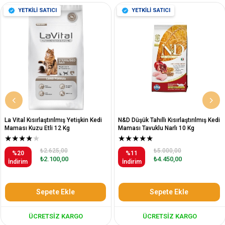
YETKİLİ SATICI
YETKİLİ SATICI
La Vital Kısırlaştırılmış Yetişkin Kedi
N&D Düşük Tahıllı Kısırlaştırılmış Kedi
Maması Kuzu Etli 12 Kg
Maması Tavuklu Narlı 10 Kg
★
★
★
★
★
★
★
★
★
★
₺2.625,00
₺5.000,00
%20
%11
₺2.100,00
₺4.450,00
İndirim
İndirim
Sepete Ekle
Sepete Ekle
ÜCRETSIZ KARGO
ÜCRETSIZ KARGO