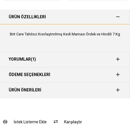
ÜRÜN ÖZELLIKLERI
Brit Care Tahılsız Kısırlaştrırılmış Kedi Maması Ördek ve Hindili 7 Kg
YORUMLAR
(1)
ÖDEME SEÇENEKLERI
ÜRÜN ÖNERILERI
İstek Listeme Ekle
Karşılaştır