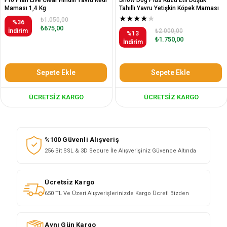
Maması 1,4 Kg
Tahıllı Yavru Yetişkin Köpek Maması
12 Kg
★
★
★
★
★
₺1.050,00
%36
₺675,00
İndirim
₺2.000,00
%13
₺1.750,00
İndirim
Sepete Ekle
Sepete Ekle
ÜCRETSIZ KARGO
ÜCRETSIZ KARGO
%100 Güvenli Alışveriş
256 Bit SSL & 3D Secure İle Alışverişiniz Güvence Altında
Ücretsiz Kargo
650 TL Ve Üzeri Alışverişlerinizde Kargo Ücreti Bizden
Aynı Gün Kargo