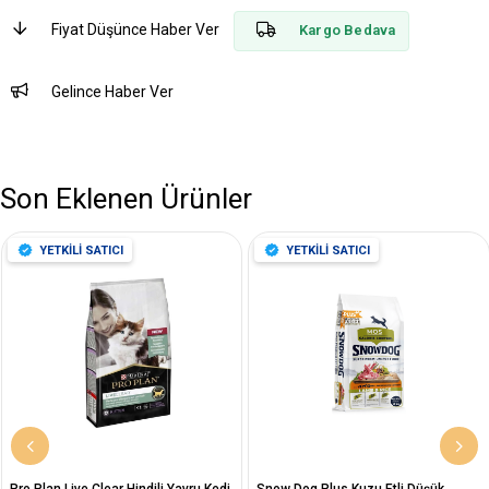
Fiyat Düşünce Haber Ver
Kargo Bedava
Gelince Haber Ver
Son Eklenen Ürünler
YETKİLİ SATICI
YETKİLİ SATICI
Pro Plan Live Clear Hindili Yavru Kedi
Snow Dog Plus Kuzu Etli Düşük