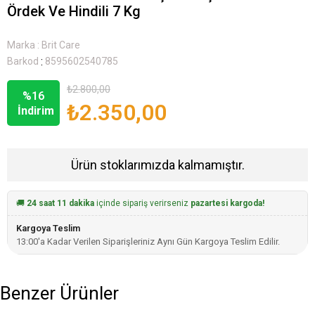
Ördek Ve Hindili 7 Kg
Marka
:
Brit Care
:
Barkod
8595602540785
₺2.800,00
%
16
₺2.350,00
İndirim
Ürün stoklarımızda kalmamıştır.
🚚
24 saat 11 dakika
içinde sipariş verirseniz
pazartesi kargoda!
Kargoya Teslim
13:00'a Kadar Verilen Siparişleriniz Aynı Gün Kargoya Teslim Edilir.
Benzer Ürünler