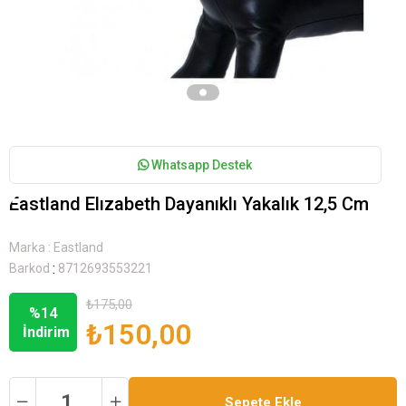
Whatsapp Destek
Eastland Elızabeth Dayanıklı Yakalık 12,5 Cm
Marka
:
Eastland
:
Barkod
8712693553221
₺175,00
%
14
₺150,00
İndirim