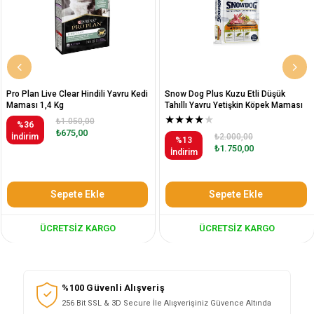
Pro Plan Live Clear Hindili Yavru Kedi
Snow Dog Plus Kuzu Etli Düşük
Maması 1,4 Kg
Tahıllı Yavru Yetişkin Köpek Maması
12 Kg
★
★
★
★
★
₺1.050,00
%36
₺675,00
İndirim
₺2.000,00
%13
₺1.750,00
İndirim
Sepete Ekle
Sepete Ekle
ÜCRETSIZ KARGO
ÜCRETSIZ KARGO
%100 Güvenli Alışveriş
256 Bit SSL & 3D Secure İle Alışverişiniz Güvence Altında