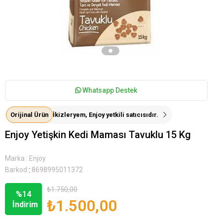
Whatsapp Destek
Orijinal Ürün
İkizleryem, Enjoy yetkili satıcısıdır.
Enjoy Yetişkin Kedi Maması Tavuklu 15 Kg
Marka
:
Enjoy
:
Barkod
8698995011372
₺1.750,00
%
14
₺1.500,00
İndirim