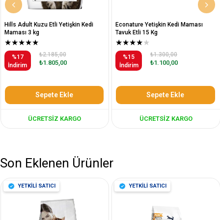
Hills Adult Kuzu Etli Yetişkin Kedi
Econature Yetişkin Kedi Maması
Maması 3 kg
Tavuk Etli 15 Kg
★
★
★
★
★
★
★
★
★
★
₺2.185,00
₺1.300,00
%17
%15
₺1.805,00
₺1.100,00
İndirim
İndirim
Sepete Ekle
Sepete Ekle
ÜCRETSIZ KARGO
ÜCRETSIZ KARGO
Son Eklenen Ürünler
YETKİLİ SATICI
YETKİLİ SATICI