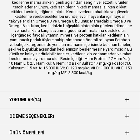
kedilerine mama alırken içerik açısından zengin ve lezzetli ürünleri
tercih ederler. Enjoy, kedi sahiplerinin kedi maması alırken dikkat
ettikleri besin içeriğine sahiptir. Kedi severlerin rahatlıkla ve güvenle
kedilerine verebilecekleri bu üründe, evcil hayvanlar için faydalı
takviyeler olan Omega 3 ve Omega 6 bulunur. Mamadaki Omega 3 ve
Omega 6 katkıları, kedilerinizin bağışıklık sisteminin güçlendirilmesine
ve hastalıklara karşı savunma gücünü artırmalarına destek olur.
İçeriğindeki faydalı vitamin, mineral ve protein katkıları kedilerinizin
yumuşacık parlak tüylere sahip olmasında önemli rol oynar.Petshop
ve bahçe kategorisinde yer alan mamanın içerisinde bulunan taneler,
şekil ve büyüklük açısından kedilerinizin beslenmesine yardımcıdır. Bu
küçük ve kolay sindirilebilir taneler, kedilerinizin zorlanmadan ve rahat
beslenmesine yardımcı olur. Besin İçeriği: Ham Protein: 27 Ham Yağ:
10 Ham Lif: 2.5 Ham Kül: 8 Nem: 10 Bakır Sülfat: 17 mg/kg Fosfor :1.0
Kalsiyum: 1.5 Vit.A: 15.000 IU Vit.C: 120 mg/kg Vit.D: 1.000 IU Vit.E: 150
mg/kg ME: 3.300 kcal/kg
YORUMLAR
(14)
ÖDEME SEÇENEKLERI
ÜRÜN ÖNERILERI