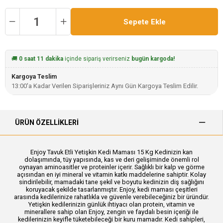
🚚
0 saat 11 dakika
içinde sipariş verirseniz
bugün kargoda!
Kargoya Teslim
13:00'a Kadar Verilen Siparişleriniz Aynı Gün Kargoya Teslim Edilir.
ÜRÜN ÖZELLIKLERI
Enjoy Tavuk Etli Yetişkin Kedi Maması 15 Kg Kedinizin kan
dolaşımında, tüy yapısında, kas ve deri gelişiminde önemli rol
oynayan aminoasitler ve proteinler içerir. Sağlıklı bir kalp ve görme
açısından en iyi mineral ve vitamin katkı maddelerine sahiptir. Kolay
sindirilebilir, mamadaki tane şekil ve boyutu kedinizin diş sağlığını
koruyacak şekilde tasarlanmıştır. Enjoy, kedi maması çeşitleri
arasında kedilerinize rahatlıkla ve güvenle verebileceğiniz bir üründür.
Yetişkin kedilerinizin günlük ihtiyacı olan protein, vitamin ve
minerallere sahip olan Enjoy, zengin ve faydalı besin içeriği ile
kedilerinizin keyifle tüketebileceği bir kuru mamadır. Kedi sahipleri,