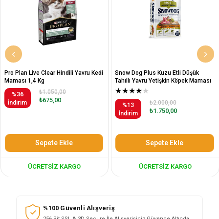
Pro Plan Live Clear Hindili Yavru Kedi
Snow Dog Plus Kuzu Etli Düşük
Maması 1,4 Kg
Tahıllı Yavru Yetişkin Köpek Maması
12 Kg
★
★
★
★
★
₺1.050,00
%36
₺675,00
İndirim
₺2.000,00
%13
₺1.750,00
İndirim
Sepete Ekle
Sepete Ekle
ÜCRETSIZ KARGO
ÜCRETSIZ KARGO
%100 Güvenli Alışveriş
256 Bit SSL & 3D Secure İle Alışverişiniz Güvence Altında