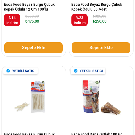
Esca Food Beyaz Burgu Çubuk
Esca Food Beyaz Burgu Çubuk
Köpek Ödülü 12 Cm 100'lü
Köpek Ödülü 50 Adet
₺550,00
₺325,00
%14
%23
₺475,00
₺250,00
İndirim
İndirim
Sepete Ekle
Sepete Ekle
YETKİLİ SATICI
YETKİLİ SATICI
Esca Food Beyaz Burgu Çubuk
Esca Food Dana Gırtlak 100 Gr