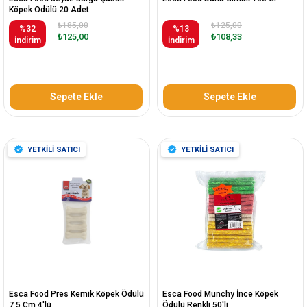
Köpek Ödülü 20 Adet
₺185,00
₺125,00
%32
%13
₺125,00
₺108,33
İndirim
İndirim
Sepete Ekle
Sepete Ekle
YETKİLİ SATICI
YETKİLİ SATICI
Esca Food Pres Kemik Köpek Ödülü
Esca Food Munchy İnce Köpek
7,5 Cm 4'lü
Ödülü Renkli 50'li