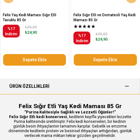
Felix Yaş Kedi Maması Sığır Etli
Felix Sığır Etli ve Domatesli Yaş Kedi
Tavuklu 85 Gr
Maması 85 Gr
★
★
★
★
★
₺30,00
%17
₺24,90
İndirim
₺30,00
%17
₺24,90
İndirim
Sepete Ekle
Sepete Ekle
ÜRÜN ÖZELLIKLERI
Felix Sığır Etli Yaş Kedi Maması 85 Gr
"Purina Kalitesiyle Sağlıklı ve Lezzetli Öğünler!"
Felix Sığır Etli kedi konservesi
, kedilerin keyifle yiyecekleri lezzette
Purina kalitesinde üretilmiştir. Felix kedi konserveleri, bir kedinin
günlük besin ihtiyaçlarının tamamını karşılar. Gebelik ve emzirme
döneminde kedilerin protein ve besinsel ihtiyaçları arttığından, günlük
verilecek mama miktarı tekrar gözden geçirilmelidir.