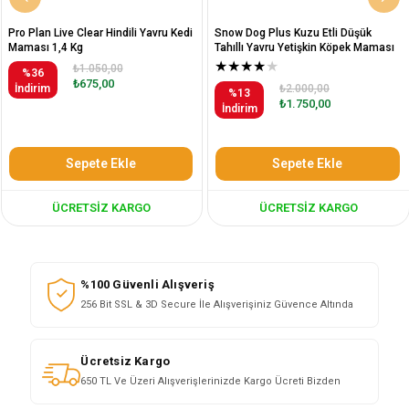
Pro Plan Live Clear Hindili Yavru Kedi
Snow Dog Plus Kuzu Etli Düşük
Maması 1,4 Kg
Tahıllı Yavru Yetişkin Köpek Maması
12 Kg
★
★
★
★
★
₺1.050,00
%36
₺675,00
İndirim
₺2.000,00
%13
₺1.750,00
İndirim
Sepete Ekle
Sepete Ekle
ÜCRETSIZ KARGO
ÜCRETSIZ KARGO
%100 Güvenli Alışveriş
256 Bit SSL & 3D Secure İle Alışverişiniz Güvence Altında
Ücretsiz Kargo
650 TL Ve Üzeri Alışverişlerinizde Kargo Ücreti Bizden