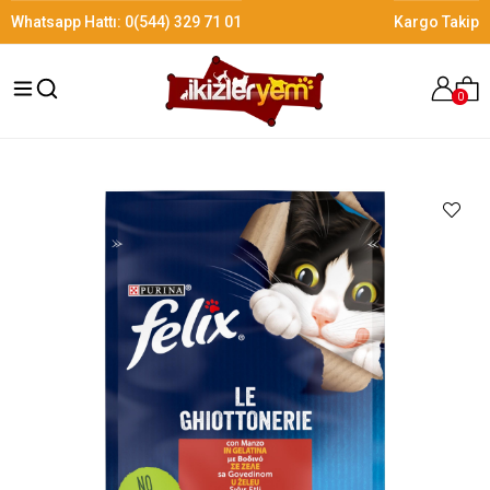
Whatsapp Hattı:
0(544) 329 71 01
Kargo Takip
0
›