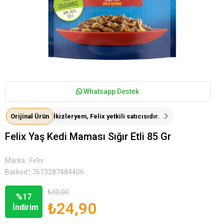
Whatsapp Destek
Orijinal Ürün
İkizleryem, Felix yetkili satıcısıdır.
Felix Yaş Kedi Maması Sığır Etli 85 Gr
Marka
:
Felix
:
Barkod
7613287484406
₺30,00
%
17
₺24,90
İndirim