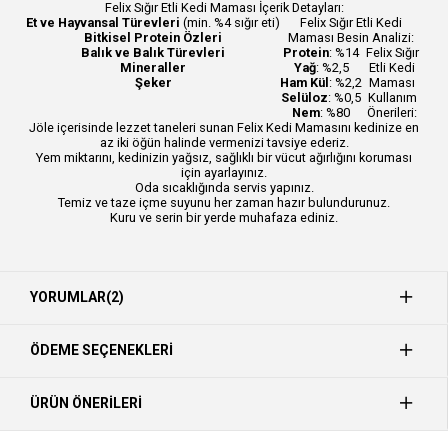
Felix Sığır Etli Kedi Maması İçerik Detayları:
Et ve Hayvansal Türevleri
(min. %4 sığır eti)
Felix Sığır Etli Kedi
Bitkisel Protein Özleri
Maması Besin Analizi:
Balık ve Balık Türevleri
Protein
: %14
Felix Sığır
Mineraller
Yağ
: %2,5
Etli Kedi
Şeker
Ham Kül
: %2,2
Maması
Selüloz
: %0,5
Kullanım
Nem
: %80
Önerileri:
Jöle içerisinde lezzet taneleri sunan Felix Kedi Mamasını kedinize en
az iki öğün halinde vermenizi tavsiye ederiz.
Yem miktarını, kedinizin yağsız, sağlıklı bir vücut ağırlığını koruması
için ayarlayınız.
Oda sıcaklığında servis yapınız.
Temiz ve taze içme suyunu her zaman hazır bulundurunuz.
Kuru ve serin bir yerde muhafaza ediniz.
YORUMLAR
(2)
ÖDEME SEÇENEKLERI
ÜRÜN ÖNERILERI