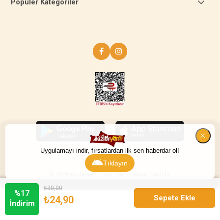
Popüler Kategoriler
Uygulamayı indir, fırsatlardan ilk sen haberdar ol!
Tıklayın
© 2026 ikizleryem.com - Tüm Hakları Saklıdır.
₺30,00
%
17
₺24,90
İndirim