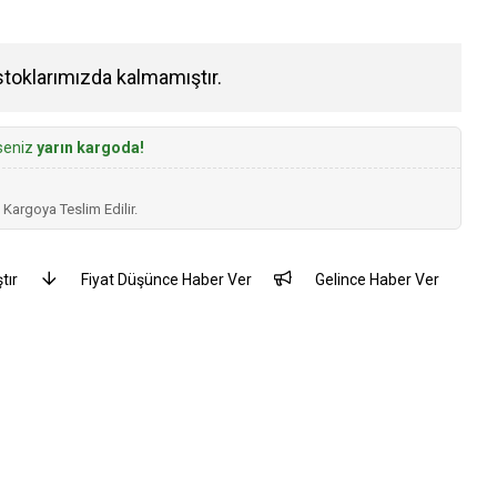
stoklarımızda kalmamıştır.
rseniz
yarın kargoda!
 Kargoya Teslim Edilir.
tır
Fiyat Düşünce Haber Ver
Gelince Haber Ver