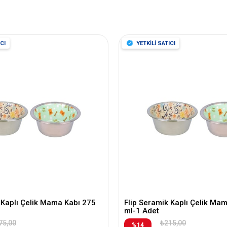
CI
YETKİLİ SATICI
 Kaplı Çelik Mama Kabı 275
Flip Seramik Kaplı Çelik Ma
ml-1 Adet
75,00
₺215,00
%14