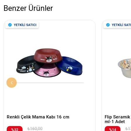
Benzer Ürünler
YETKİLİ SATICI
YETKİLİ SATI
Renkli Çelik Mama Kabı 16 cm
Flip Seramik
ml-1 Adet
₺160,00
₺1
%32
%14