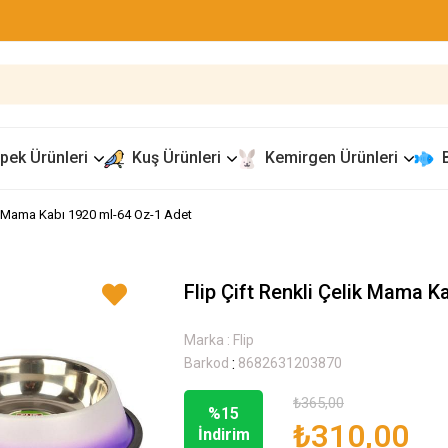
pek Ürünleri
Kuş Ürünleri
Kemirgen Ürünleri
ik Mama Kabı 1920 ml-64 Oz-1 Adet
Flip Çift Renkli Çelik Mama 
Marka
:
Flip
:
Barkod
8682631203870
₺365,00
%
15
₺310,00
İndirim