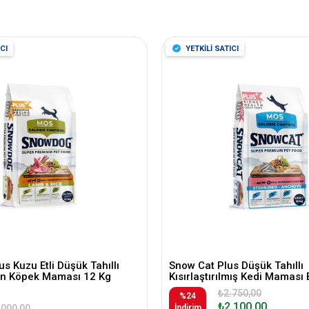
CI
YETKİLİ SATICI
s Kuzu Etli Düşük Tahıllı
Snow Cat Plus Düşük Tahıllı
kin Köpek Maması 12 Kg
Kısırlaştırılmış Kedi Maması 
₺2.750,00
%24
₺2.100,00
.000,00
İndirim