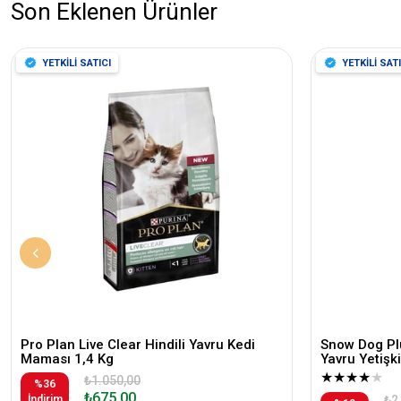
Son Eklenen Ürünler
YETKİLİ SATICI
YETKİLİ SATI
Pro Plan Live Clear Hindili Yavru Kedi
Snow Dog Plu
Maması 1,4 Kg
Yavru Yetiş
★
★
★
★
★
₺1.050,00
%36
₺675,00
İndirim
₺2