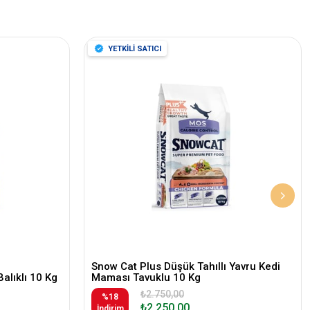
YETKİLİ SATICI
Snow Cat Plus Düşük Tahıllı Yavru Kedi
Balıklı 10 Kg
Maması Tavuklu 10 Kg
₺2.750,00
%18
₺2.250,00
İndirim