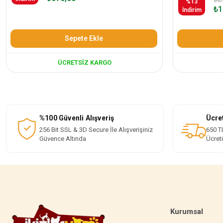
%13
₺1
İndirim
Sepete Ekle
ÜCRETSIZ KARGO
%100 Güvenli Alışveriş
Ücre
256 Bit SSL & 3D Secure İle Alışverişiniz
650 TL
Güvence Altında
Ücret
Kurumsal