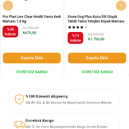
Pro Plan Live Clear Hindili Yavru Kedi
Snow Dog Plus Kuzu Etli Düşük
Maması 1,4 Kg
Tahıllı Yavru Yetişkin Köpek Maması
12 Kg
★
★
★
★
★
₺1.050,00
%36
₺675,00
İndirim
₺2.000,00
%13
₺1.750,00
İndirim
Sepete Ekle
Sepete Ekle
ÜCRETSIZ KARGO
ÜCRETSIZ KARGO
%100 Güvenli Alışveriş
256 Bit SSL & 3D Secure İle Alışverişiniz Güvence Altında
Ücretsiz Kargo
650 TL Ve Üzeri Alışverişlerinizde Kargo Ücreti Bizden