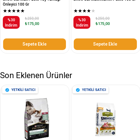
Önleyici 100 Gr
★
★
★
★
★
★
★
★
★
★
₺250,00
₺250,00
%30
%30
₺175,00
₺175,00
İndirim
İndirim
Sepete Ekle
Sepete Ekle
Son Eklenen Ürünler
YETKİLİ SATICI
YETKİLİ SATICI