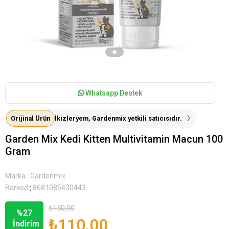
Whatsapp Destek
Orijinal Ürün
İkizleryem, Gardenmix yetkili satıcısıdır.
Garden Mix Kedi Kitten Multivitamin Macun 100
Gram
Marka
:
Gardenmix
:
Barkod
8681085430443
₺150,00
%
27
₺110,00
İndirim