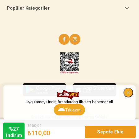
Popüler Kategoriler
Uygulamayı indir, fırsatlardan ilk sen haberdar ol!
Tıklayın
© 2026 ikizleryem.com - Tüm Hakları Saklıdır.
₺150,00
%
27
₺110,00
İndirim