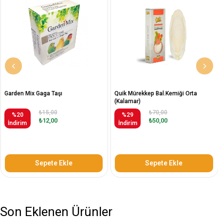
Garden Mix Gaga Taşı
Quik Mürekkep Bal.Kemiği Orta
(Kalamar)
₺15,00
₺70,00
%20
%29
₺12,00
₺50,00
İndirim
İndirim
Sepete Ekle
Sepete Ekle
Son Eklenen Ürünler