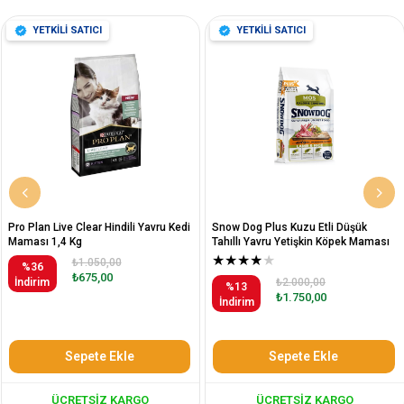
YETKİLİ SATICI
YETKİLİ SATICI
Pro Plan Live Clear Hindili Yavru Kedi
Snow Dog Plus Kuzu Etli Düşük
Maması 1,4 Kg
Tahıllı Yavru Yetişkin Köpek Maması
12 Kg
★
★
★
★
★
₺1.050,00
%36
₺675,00
İndirim
₺2.000,00
%13
₺1.750,00
İndirim
Sepete Ekle
Sepete Ekle
ÜCRETSIZ KARGO
ÜCRETSIZ KARGO