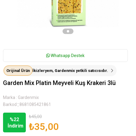
Whatsapp Destek
Orijinal Ürün
İkizleryem, Gardenmix yetkili satıcısıdır.
Garden Mix Platin Meyveli Kuş Krakeri 3lü
Marka
:
Gardenmix
:
Barkod
8681085421861
₺45,00
%
22
₺35,00
İndirim