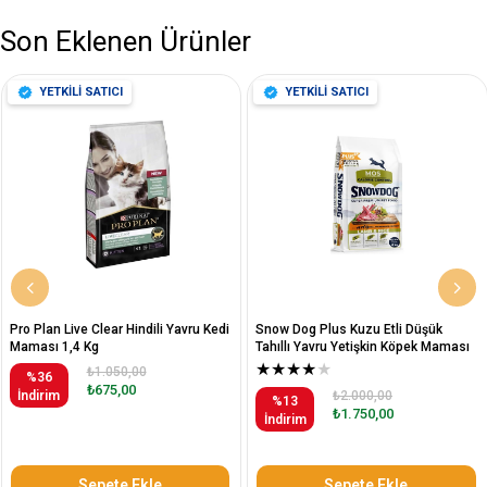
Son Eklenen Ürünler
YETKİLİ SATICI
YETKİLİ SATICI
Pro Plan Live Clear Hindili Yavru Kedi
Snow Dog Plus Kuzu Etli Düşük
Maması 1,4 Kg
Tahıllı Yavru Yetişkin Köpek Maması
12 Kg
★
★
★
★
★
₺1.050,00
%36
₺675,00
İndirim
₺2.000,00
%13
₺1.750,00
İndirim
Sepete Ekle
Sepete Ekle