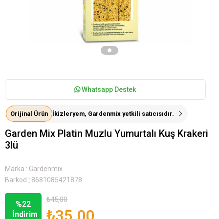
Whatsapp Destek
Orijinal Ürün
İkizleryem, Gardenmix yetkili satıcısıdır.
Garden Mix Platin Muzlu Yumurtalı Kuş Krakeri
3lü
Marka
:
Gardenmix
:
Barkod
8681085421878
₺45,00
%
22
₺35,00
İndirim