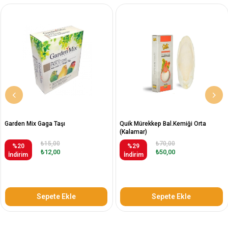
Garden Mix Gaga Taşı
Quik Mürekkep Bal.Kemiği Orta
(Kalamar)
₺15,00
₺70,00
%20
%29
₺12,00
₺50,00
İndirim
İndirim
Sepete Ekle
Sepete Ekle