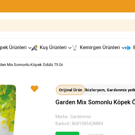
pek Ürünleri
Kuş Ürünleri
Kemirgen Ürünleri
den Mix Somonlu Köpek Ödülü 75 Gr
Orijinal Ürün
İkizleryem, Gardenmix yetkil
Garden Mix Somonlu Köpek Ö
Marka
:
Gardenmix
:
Barkod
8681085428884