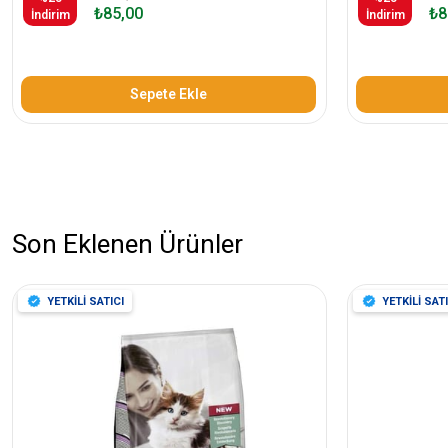
₺85,00
₺8
İndirim
İndirim
Sepete Ekle
Son Eklenen Ürünler
YETKİLİ SATICI
YETKİLİ SATI