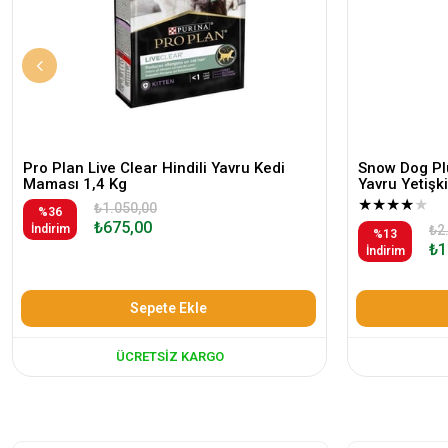
Pro Plan Live Clear Hindili Yavru Kedi
Snow Dog Plu
Maması 1,4 Kg
Yavru Yetiş
★
★
★
★
★
₺1.050,00
%36
₺675,00
İndirim
₺2
%13
₺1
İndirim
Sepete Ekle
ÜCRETSIZ KARGO