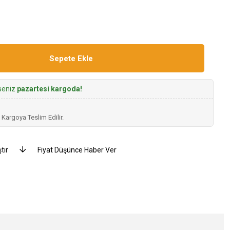
rseniz
pazartesi kargoda!
 Kargoya Teslim Edilir.
tır
Fiyat Düşünce Haber Ver