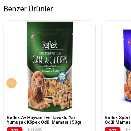
Benzer Ürünler
Reflex Av Hayvanlı ve Tavuklu Yarı
Reflex Spor
Yumuşak Köpek Ödül Maması 150gr
Ödül Maması
₺110,00
₺1
%23
%23