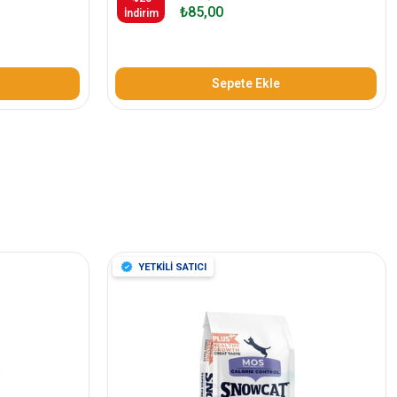
₺85,00
İndirim
Sepete Ekle
YETKİLİ SATICI