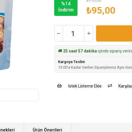
₺110,00
%
14
₺95,00
İndirim
🚚
25 saat 57 dakika
içinde sipariş veri
Kargoya Teslim
13:00'a Kadar Verilen Siparişleriniz Aynı Gün
İstek Listeme Ekle
Karşılaş
nekleri
Ürün Önerileri