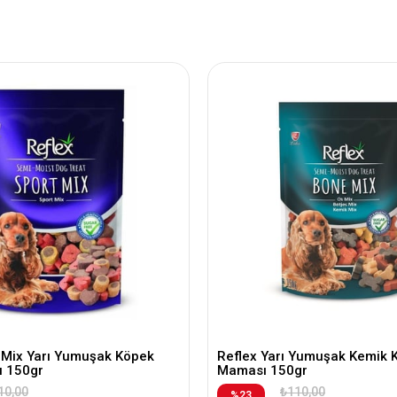
t Mix Yarı Yumuşak Köpek
Reflex Yarı Yumuşak Kemik 
 150gr
Maması 150gr
10,00
₺110,00
%23