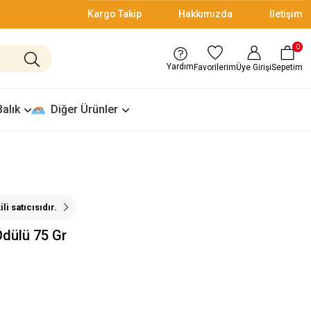
Kargo Takip
Hakkımızda
İletişim
0
Yardım
Üye Girişi
Sepetim
Favorilerim
Balık
Diğer Ürünler
i satıcısıdır.
dülü 75 Gr