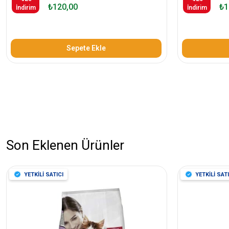
₺120,00
₺1
İndirim
İndirim
Sepete Ekle
Son Eklenen Ürünler
YETKİLİ SATICI
YETKİLİ SATI