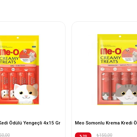
edi Ödülü Yengeçli 4x15 Gr
Meo Somonlu Krema Kredi Ö
50,00
₺150,00
%20