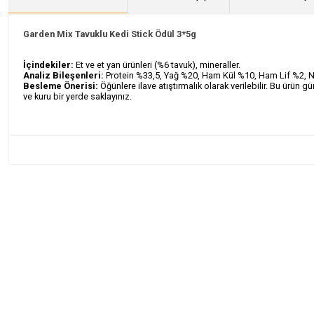
Garden Mix Tavuklu Kedi Stick Ödül 3*5g
İ
çindekiler:
Et ve et yan ürünleri (%6 tavuk), mineraller.
Analiz Bileşenleri:
Protein %33,5, Yağ %20, Ham Kül %10, Ham Lif %2,
Besleme Önerisi:
Öğünlere ilave atıştırmalık olarak verilebilir. Bu ür
ve kuru bir yerde saklayınız.