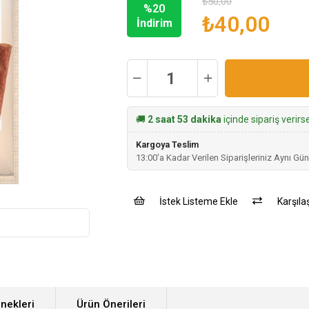
₺50,00
%
20
₺40,00
İndirim
🚚
2 saat 53 dakika
içinde sipariş verir
Kargoya Teslim
13:00'a Kadar Verilen Siparişleriniz Aynı Gün
İstek Listeme Ekle
Karşılaş
nekleri
Ürün Önerileri