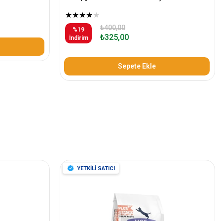
★
★
★
★
★
₺400,00
%19
₺325,00
İndirim
Sepete Ekle
YETKİLİ SATICI