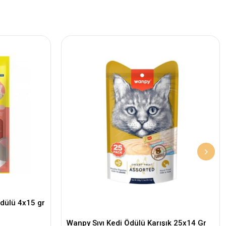
dülü 4x15 gr
Wanpy Sıvı Kedi Ödülü Karışık 25x14 Gr