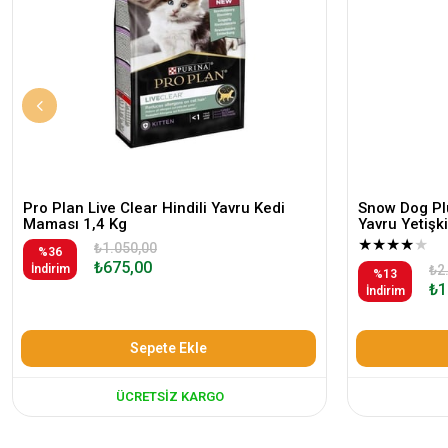
Pro Plan Live Clear Hindili Yavru Kedi
Snow Dog Plu
Maması 1,4 Kg
Yavru Yetiş
★
★
★
★
★
₺1.050,00
%36
₺675,00
İndirim
₺2
%13
₺1
İndirim
Sepete Ekle
ÜCRETSIZ KARGO