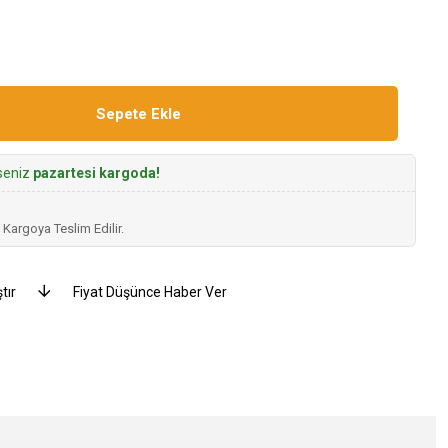
rseniz
pazartesi kargoda!
 Kargoya Teslim Edilir.
tır
Fiyat Düşünce Haber Ver