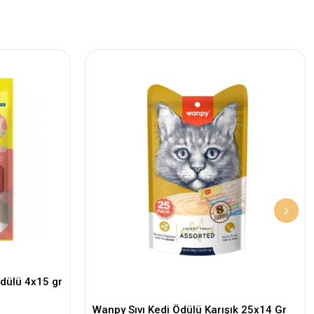
dülü 4x15 gr
Wanpy Sıvı Kedi Ödülü Karışık 25x14 Gr