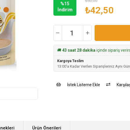
₺50,00
%
15
₺42,50
İndirim
🚚
43 saat 28 dakika
içinde sipariş veri
Kargoya Teslim
13:00'a Kadar Verilen Siparişleriniz Aynı Gün
İstek Listeme Ekle
Karşılaş
nekleri
Ürün Önerileri