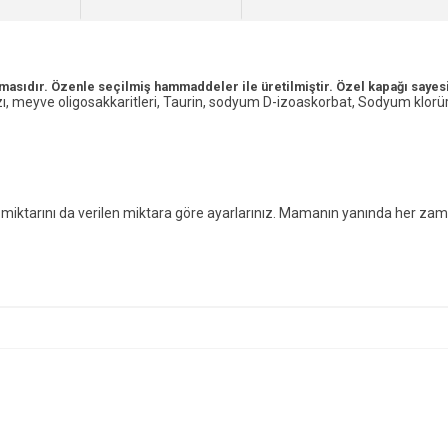
mamasıdır. Özenle seçilmiş hammaddeler ile üretilmiştir. Özel kapağı sayesi
zı, meyve oligosakkaritleri, Taurin, sodyum D-izoaskorbat, Sodyum klorür, 
n miktarını da verilen miktara göre ayarlarınız. Mamanın yanında her z