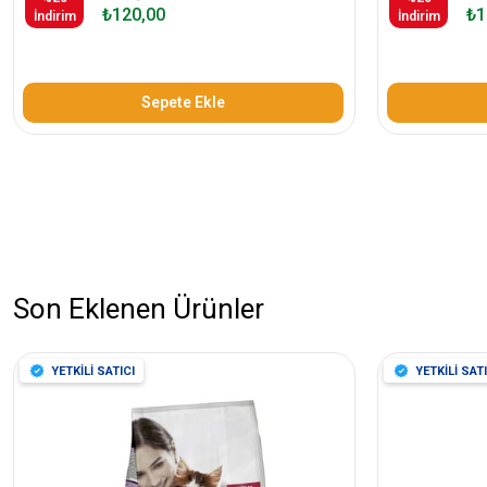
₺120,00
₺1
İndirim
İndirim
Sepete Ekle
Son Eklenen Ürünler
YETKİLİ SATICI
YETKİLİ SATI