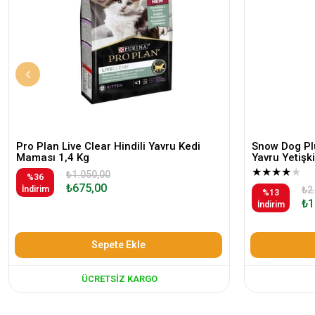
Pro Plan Live Clear Hindili Yavru Kedi
Snow Dog Plu
Maması 1,4 Kg
Yavru Yetiş
★
★
★
★
★
₺1.050,00
%36
₺675,00
İndirim
₺2
%13
₺1
İndirim
Sepete Ekle
ÜCRETSIZ KARGO