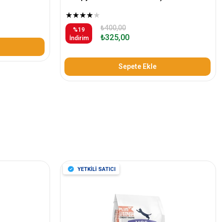
★
★
★
★
★
₺400,00
%19
₺325,00
İndirim
Sepete Ekle
YETKİLİ SATICI