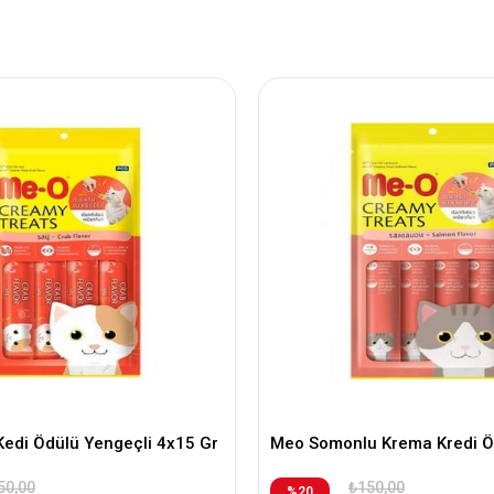
edi Ödülü Yengeçli 4x15 Gr
Meo Somonlu Krema Kredi Ö
50,00
₺150,00
%20