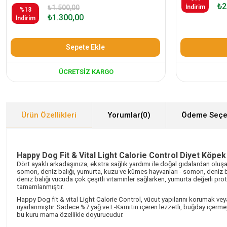
₺2
₺1.500,00
İndirim
%13
₺1.300,00
İndirim
Sepete Ekle
ÜCRETSIZ KARGO
Ürün Özellikleri
Yorumlar
(0)
Ödeme Seçe
Happy Dog Fit & Vital Light Calorie Control Diyet Köpe
Dört ayaklı arkadaşınıza, ekstra sağlık yardımı ile doğal gıdalardan oluşa
somon, deniz balığı, yumurta, kuzu ve kümes hayvanları - somon, deniz ba
deniz balığı vücuda çok çeşitli vitaminler sağlarken, yumurta değerli pro
tamamlanmıştır.
Happy Dog fit & vital Light Calorie Control, vücut yapılarını korumak veya 
uyarlanmıştır. Sadece %7 yağ ve L-Karnitin içeren lezzetli, buğday içerm
bu kuru mama özellikle doyurucudur.