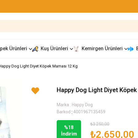
pek Ürünleri
Kuş Ürünleri
Kemirgen Ürünleri
Happy Dog Light Diyet Köpek Maması 12 Kg
Happy Dog Light Diyet Köpe
Marka
:
Happy Dog
:
Barkod
4001967135459
₺3.250,00
%
18
₺2.650,00
İndirim