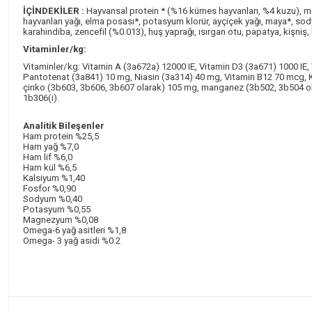
İÇİNDEKİLER :
Hayvansal protein * (%16 kümes hayvanları, %4 kuzu), mısı
hayvanları yağı, elma posası*, potasyum klorür, ayçiçek yağı, maya*, so
karahindiba, zencefil (%0.013), huş yaprağı, ısırgan otu, papatya, kişniş
Vitaminler/kg:
Vitaminler/kg: Vitamin A (3a672a) 12000 IE, Vitamin D3 (3a671) 1000 IE
Pantotenat (3a841) 10 mg, Niasin (3a314) 40 mg, Vitamin B12 70 mcg, Ko
çinko (3b603, 3b606, 3b607 olarak) 105 mg, manganez (3b502, 3b504 olar
1b306(i).
Analitik Bileşenler
Ham protein %25,5
Ham yağ %7,0
Ham lif %6,0
Ham kül %6,5
Kalsiyum %1,40
Fosfor %0,90
Sodyum %0,40
Potasyum %0,55
Magnezyum %0,08
Omega-6 yağ asitleri %1,8
Omega- 3 yağ asidi %0.2