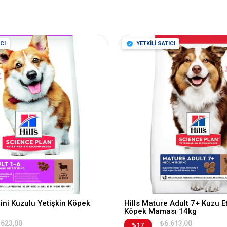
CI
YETKİLİ SATICI
Mini Kuzulu Yetişkin Köpek
Hills Mature Adult 7+ Kuzu Etl
Köpek Maması 14kg
.623,00
₺6.613,00
%17