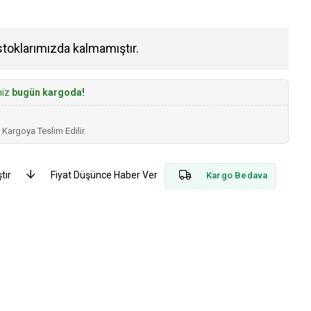
stoklarımızda kalmamıştır.
niz
bugün kargoda!
 Kargoya Teslim Edilir.
tır
Fiyat Düşünce Haber Ver
Kargo Bedava