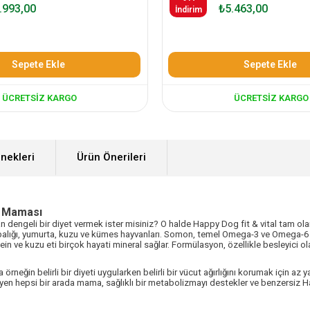
.993,00
₺5.463,00
İndirim
Sepete Ekle
Sepete Ekle
ÜCRETSIZ KARGO
ÜCRETSIZ KARGO
nekleri
Ürün Önerileri
k Maması
n dengeli bir diyet vermek ister misiniz? O halde Happy Dog fit & vital tam olara
lığı, yumurta, kuzu ve kümes hayvanları. Somon, temel Omega-3 ve Omega-6 yağ as
tein ve kuzu eti birçok hayati mineral sağlar. Formülasyon, özellikle besleyici 
örneğin belirli bir diyeti uygularken belirli bir vücut ağırlığını korumak için az
eyen hepsi bir arada mama, sağlıklı bir metabolizmayı destekler ve benzersiz H