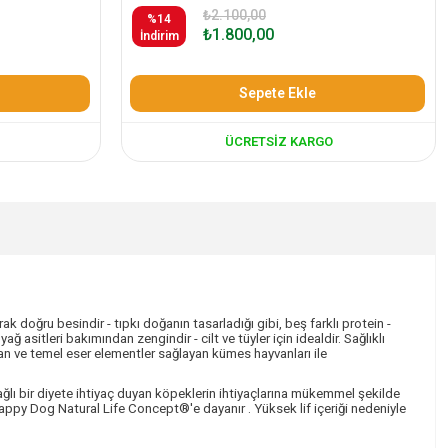
₺2.100,00
%14
₺1.800,00
İndirim
Sepete Ekle
ÜCRETSIZ KARGO
k doğru besindir - tıpkı doğanın tasarladığı gibi, beş farklı protein -
itleri bakımından zengindir - cilt ve tüyler için idealdir. Sağlıklı
olan ve temel eser elementler sağlayan kümes hayvanları ile
 yağlı bir diyete ihtiyaç duyan köpeklerin ihtiyaçlarına mükemmel şekilde
appy Dog Natural Life Concept®'e dayanır . Yüksek lif içeriği nedeniyle