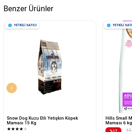
Benzer Ürünler
YETKİLİ SATICI
YETKİLİ SATI
Snow Dog Kuzu Etli Yetişkin Köpek
Hills Small 
Maması 15 Kg
Maması 6 kg
★
★
★
★
★
₺3
%17