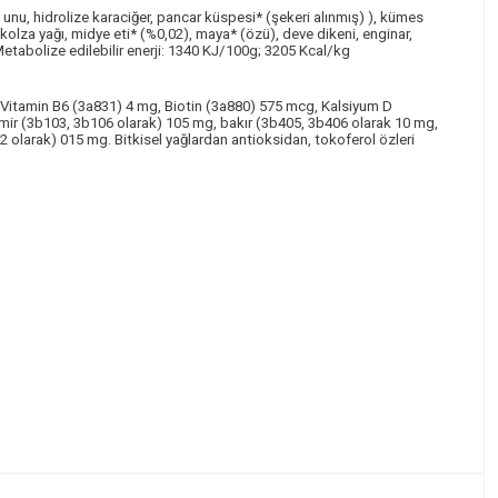
 unu, hidrolize karaciğer, pancar küspesi* (şekeri alınmış) ), kümes
olza yağı, midye eti* (%0,02), maya* (özü), deve dikeni, enginar,
Metabolize edilebilir enerji: 1340 KJ/100g; 3205 Kcal/kg
, Vitamin B6 (3a831) 4 mg, Biotin (3a880) 575 mcg, Kalsiyum D
emir (3b103, 3b106 olarak) 105 mg, bakır (3b405, 3b406 olarak 10 mg,
olarak) 015 mg. Bitkisel yağlardan antioksidan, tokoferol özleri