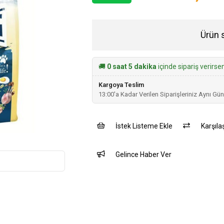
Ürün 
🚚
0 saat 5 dakika
içinde sipariş verirse
Kargoya Teslim
13:00'a Kadar Verilen Siparişleriniz Aynı Gün
İstek Listeme Ekle
Karşılaş
Gelince Haber Ver