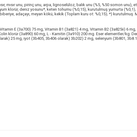
r, mısır unu, pirinç unu, arpa, lignoselüloz, balık unu (%5, %50 somon unu), et
dyum klorür, deniz yosunu*, keten tohumu (%0,15), kurutulmuş yumurta (%0,1), k
, biberiye, adaçayı, meyan kökü, kekik (Toplam kuru ot: %0,15); *) kurutulmuş. 
, Vitamin E (3a700) 75 mg, Vitamin B1 (3a821) 4 mg, Vitamin B2 (3a825ii) 6 mg
lin klorür (3a890) 60 mg, L - Karnitin (3a910) 200 mg. Eser elementler/kg: D
ak) 25 mg, iyot (3b405, 3b406 olarak) 3b202) 2 mg, selenyum (3b801, 3b8.12 