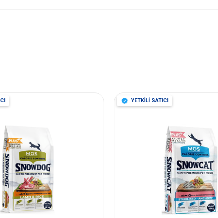
CI
YETKİLİ SATICI