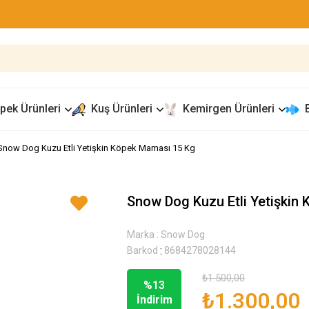
pek Ürünleri
Kuş Ürünleri
Kemirgen Ürünleri
Snow Dog Kuzu Etli Yetişkin Köpek Maması 15 Kg
Snow Dog Kuzu Etli Yetişkin
Marka
:
Snow Dog
:
Barkod
8684278028144
₺1.500,00
%
13
₺1.300,00
İndirim