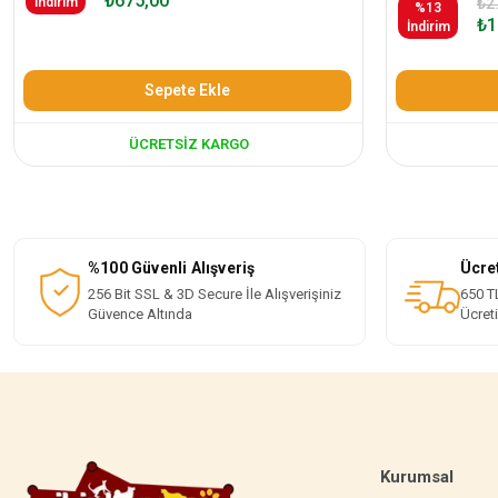
₺675,00
İndirim
₺2
%13
₺1
İndirim
Sepete Ekle
ÜCRETSIZ KARGO
%100 Güvenli Alışveriş
Ücre
256 Bit SSL & 3D Secure İle Alışverişiniz
650 TL
Güvence Altında
Ücret
Kurumsal