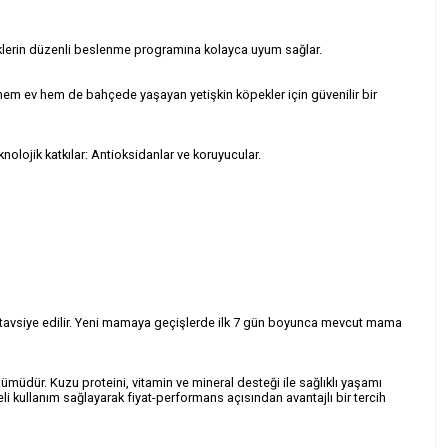
eklerin düzenli beslenme programına kolayca uyum sağlar.
e hem ev hem de bahçede yaşayan yetişkin köpekler için güvenilir bir
eknolojik katkılar: Antioksidanlar ve koruyucular.
iz tavsiye edilir. Yeni mamaya geçişlerde ilk 7 gün boyunca mevcut mama
müdür. Kuzu proteini, vitamin ve mineral desteği ile sağlıklı yaşamı
 kullanım sağlayarak fiyat-performans açısından avantajlı bir tercih