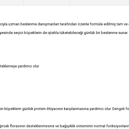
cıyla uzman beslenme danışmanları tarafından özenle formüle edilmiş tam ve de
sayesinde seçici köpeklerin de iştahla tüketebileceği günlük bir beslenme sunar.
steklemeye yardımcı olur
in köpeklerin günlük protein ihtiyacının karşılanmasına yardımcı olur. Dengeli 
ğırsak florasının desteklenmesine ve bağışıklık sisteminin normal fonksiyonların