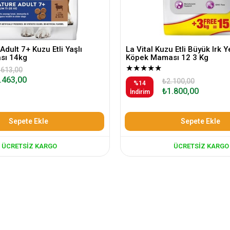
Adult 7+ Kuzu Etli Yaşlı
La Vital Kuzu Etli Büyük Irk Y
sı 14kg
Köpek Maması 12 3 Kg
★
★
★
★
★
.613,00
.463,00
₺2.100,00
%14
₺1.800,00
İndirim
Sepete Ekle
Sepete Ekle
ÜCRETSIZ KARGO
ÜCRETSIZ KARGO