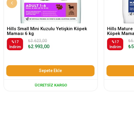
Hills Small Mini Kuzulu Yetişkin Köpek
Hills Mature 
Maması 6 kg
Köpek Mama
₺3.623,00
₺6
%17
%17
₺2.993,00
₺5
İndirim
İndirim
Sepete Ekle
ÜCRETSIZ KARGO