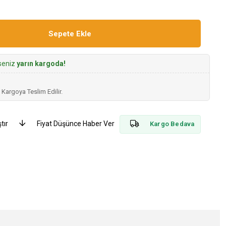
rseniz
yarın kargoda!
 Kargoya Teslim Edilir.
tır
Fiyat Düşünce Haber Ver
Kargo Bedava