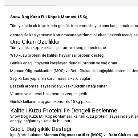
Snow Dog Kuzu Etli Köpek Maması 15 Kg
,
Tüm yetişkin ırk köpeklerin günlük beslenme ihtiyaçlarını karşılamak ama
desteği ile kas yapısının korunmasına yardımcı olurken, lezzetli içeriği 
Öne Çıkan Özellikler
Tüm yetişkin köpek ırkları için tam ve dengeli beslenme
%10 kuzu proteini ile kaliteli hayvansal protein desteği
Günlük enerji ihtiyacını karşılayan dengeli protein ve yağ oranı
Mannan Oligosakkaritler (MOS) ve Beta Glukan ile bağışıklık sistemini de
Sağlıklı kas yapısının korunmasına katkı sağlar
Lezzetli aroması sayesinde yüksek tüketim isteği sunar
Vitamin ve mineral bakımından zengin içerik
Günlük kullanıma uygun ekonomik 15 kg paket
Kaliteli Kuzu Proteini ile Dengeli Beslenme
Snow Dog Kuzu Etli Köpek Maması, kaliteli kuzu proteini sayesinde yetişk
enerjiyi sağlamaya katkıda bulunur.
Güçlü Bağışıklık Desteği
İçeriğinde bulunan
Mannan Oligosakkaritler (MOS)
ve
Beta Glukan
, ba