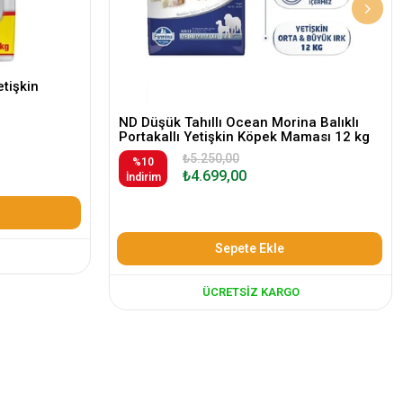
etişkin
ND Düşük Tahıllı Ocean Morina Balıklı
Portakallı Yetişkin Köpek Maması 12 kg
₺5.250,00
%10
₺4.699,00
İndirim
Sepete Ekle
ÜCRETSIZ KARGO