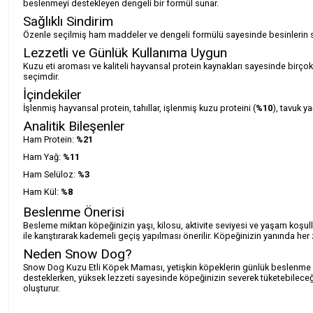
beslenmeyi destekleyen dengeli bir formül sunar.
Sağlıklı Sindirim
Özenle seçilmiş ham maddeler ve dengeli formülü sayesinde besinlerin si
Lezzetli ve Günlük Kullanıma Uygun
Kuzu eti aroması ve kaliteli hayvansal protein kaynakları sayesinde birço
seçimdir.
İçindekiler
İşlenmiş hayvansal protein, tahıllar, işlenmiş kuzu proteini (
%10
), tavuk y
Analitik Bileşenler
Ham Protein:
%21
Ham Yağ:
%11
Ham Selüloz:
%3
Ham Kül:
%8
Beslenme Önerisi
Besleme miktarı köpeğinizin yaşı, kilosu, aktivite seviyesi ve yaşam koş
ile karıştırarak kademeli geçiş yapılması önerilir. Köpeğinizin yanında 
Neden Snow Dog?
Snow Dog Kuzu Etli Köpek Maması, yetişkin köpeklerin günlük beslenme ihti
desteklerken, yüksek lezzeti sayesinde köpeğinizin severek tüketebileceğ
oluşturur.