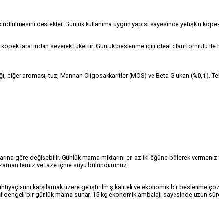
ndirilmesini destekler. Günlük kullanıma uygun yapısı sayesinde yetişkin köp
k köpek tarafından severek tüketilir. Günlük beslenme için ideal olan formülü il
ağı, ciğer aroması, tuz, Mannan Oligosakkaritler (MOS) ve Beta Glukan (
%0,1
). T
ullarına göre değişebilir. Günlük mama miktarını en az iki öğüne bölerek vermen
her zaman temiz ve taze içme suyu bulundurunuz.
yaçlarını karşılamak üzere geliştirilmiş kaliteli ve ekonomik bir beslenme çözü
i dengeli bir günlük mama sunar. 15 kg ekonomik ambalajı sayesinde uzun süreli