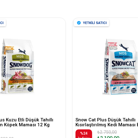
CI
YETKİLİ SATICI
s Kuzu Etli Düşük Tahıllı
Snow Cat Plus Düşük Tahıllı
kin Köpek Maması 12 Kg
Kısırlaştırılmış Kedi Maması 
₺2.750,00
%24