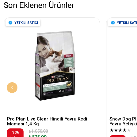
Son Eklenen Ürünler
YETKİLİ SATICI
YETKİLİ SATI
Pro Plan Live Clear Hindili Yavru Kedi
Snow Dog Plu
Maması 1,4 Kg
Yavru Yetiş
★
★
★
★
★
₺1.050,00
%36