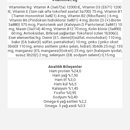
Vitaminler/kg: Vitamin A (3a672a) 12000 IE, Vitamin D3 (E671) 1200
IE, Vitamin E (tüm-rak-alfa-tokoferil asetat 3a700) 75 mg, Vitamin B1
(Tiamin mononitrat 3a821) 4 mg, Vitamin B2 (Riboflavin) ) 6 mg,
Vitamin B6 (Piridoksin hidroklorür 3a831) 4 mg, Biotin (D (+)-Biotin
3a880) 575 mcg, Pantotenik asit (Kalsiyum D Pantotenat 3a841) 10
mg, Niasin (3a314) 40 mg, Vitamin B12 70 mcg, Kolin klorür (3a890)
60 mg, Antioksidan, Bitkisel yağlardan Tokoferol özleri 1b306(i).
Eser elementler/kg: Demir (E1; demir(II)sülfat; monohidrat) 110 mg,
bakır (E4; bakır(II) sülfat; pentahidrat) 10 mg, çinko (çinko oksit
3b603 110 mg, amino asitlerin çinko şelatı, hidrat) 3b606 25 mg) 135
mg, manganez (E5; manganez(II)oksit) 25 mg, iyot (kalsiyum iyodat,
susuz 3b202) 2 mg, selenyum (E8; sodyum selenit) 0,15 mg
Analitik Bileşenler
Ham protein %24,0
Ham yağ %7,50
Ham lif %3,0
Ham kül %6,5
Kalsiyum %1,45
Fosfor %0,95
Sodyum %0,40
Omega-6 yağ asitleri %2,2
Omega- 3 yağ asidi %0.3