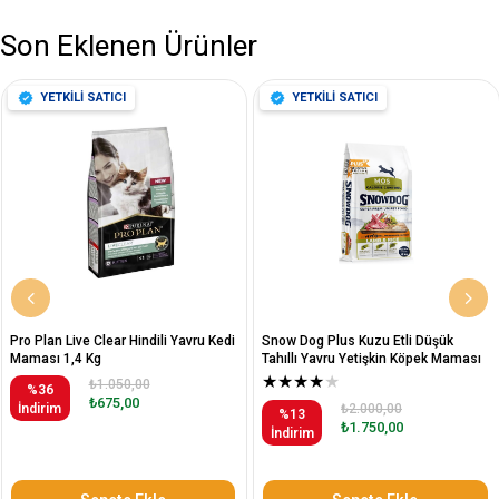
Son Eklenen Ürünler
YETKİLİ SATICI
YETKİLİ SATICI
Pro Plan Live Clear Hindili Yavru Kedi
Snow Dog Plus Kuzu Etli Düşük
Maması 1,4 Kg
Tahıllı Yavru Yetişkin Köpek Maması
12 Kg
★
★
★
★
★
₺1.050,00
%36
₺675,00
İndirim
₺2.000,00
%13
₺1.750,00
İndirim