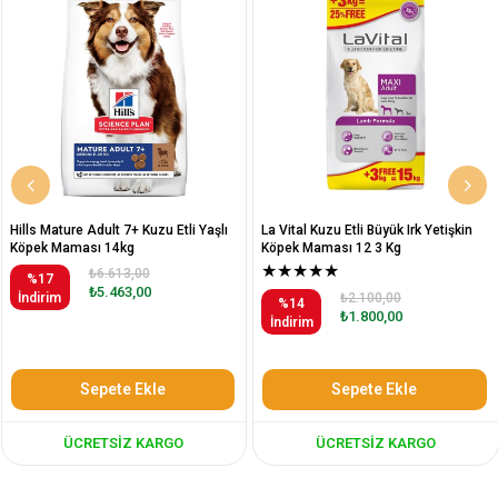
Hills Mature Adult 7+ Kuzu Etli Yaşlı
La Vital Kuzu Etli Büyük Irk Yetişkin
Köpek Maması 14kg
Köpek Maması 12 3 Kg
★
★
★
★
★
₺6.613,00
%17
₺5.463,00
İndirim
₺2.100,00
%14
₺1.800,00
İndirim
Sepete Ekle
Sepete Ekle
ÜCRETSIZ KARGO
ÜCRETSIZ KARGO