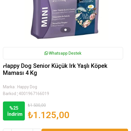
Whatsapp Destek
Happy Dog Senior Küçük Irk Yaşlı Köpek
Maması 4 Kg
Marka
:
Happy Dog
:
Barkod
4001967166019
₺1.500,00
%
25
₺1.125,00
İndirim