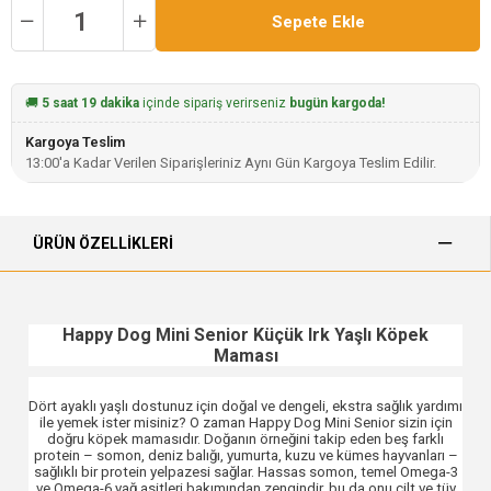
🚚
5 saat 19 dakika
içinde sipariş verirseniz
bugün kargoda!
Kargoya Teslim
13:00'a Kadar Verilen Siparişleriniz Aynı Gün Kargoya Teslim Edilir.
ÜRÜN ÖZELLIKLERI
Happy Dog Mini Senior Küçük Irk Yaşlı Köpek
Maması
Dört ayaklı yaşlı dostunuz için doğal ve dengeli, ekstra sağlık yardımı
ile yemek ister misiniz? O zaman Happy Dog Mini Senior sizin için
doğru köpek mamasıdır. Doğanın örneğini takip eden beş farklı
protein – somon, deniz balığı, yumurta, kuzu ve kümes hayvanları –
sağlıklı bir protein yelpazesi sağlar. Hassas somon, temel Omega-3
ve Omega-6 yağ asitleri bakımından zengindir, bu da onu cilt ve tüy