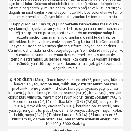
için ideal kılar. Kolayca sindirilebilir deniz balığı vücuda birçok farklı
vitamin sağlarken, yumurta önemli protein sağlar ve kuzu eti birçok
değerli mineral sağlar. Formülasyon, özellikle besleyici olan ve temel
eser elementler sağlayan kümes hayvanları ile tamamlanmıştır.
Happy Dog Mini Senior, yaşlı köpeklerin ihtiyaçlarına ideal olarak
uyarlanmıştır, çünkü artan yaşla birlikte iç organların metabolizması
değişir. Optimum protein, fosfor ve sodyum içeriğine sahip bu
lezzetli sağlıklı tam mama, iç organlara, özellikle de kalp ve
böbreklere bakar ve benzersiz Happy Dog Natural Life Concept®'e
dayanır . Organları koruyan glütensiz formülasyon, canlandırıcı L-
Carnitin, daha fazla hareket özgürlüğü için Yeni Zelanda midyeleri ve
vücudun savunma sistemini desteklemek için C vitamini ile
zenginleştirilmiştir. Bu şekilde, yaşlılıkta canlılık ve yaşam sevinci
mümkündür, yani dört ayaklı arkadaşınızla hala çok güzel zamanlar
geçirebilirsiniz.
İÇİNDEKİLER :
Mısır, kümes hayvanları proteini**, pirinç unu, kümes
hayvanları yağı, somon unu, balık unu, kuzu proteini*, patates
proteini*, hemoglobin*, hidrolize karaciğer, ayçiçek yağı, pancar
küspesi (şekeri alınmış)*, elma posası* (%0,6) , kolza yağı , sodyum
klorür, kuru yumurta, maya*, potasyum klorür, deniz yosunu* (%0,15),
keten tohumu (%0,15), hindiba kökü (özü) (%0,05), midye eti*
(%0,02), deve dikeni, enginar (%0.01), karahindiba, zencefil, huş
yaprağı, ısırgan otu, papatya, kişniş, biberiye, adaçayı, meyan kökü,
kekik, maya (özü)* (Toplam kuru ot: %0,14). (* kurutulmuş; **
kurutulmuş, kısmen hidrolize) | Metabolize edilebilir enerji: 1505
KJ/100g; 3600 Kcal/kg
Vitaminler/kg: