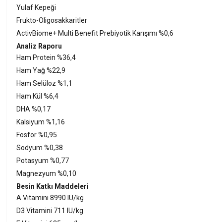
Yulaf Kepeği
Frukto-Oligosakkaritler
ActivBiome+ Multi Benefit Prebiyotik Karışımı %0,6
Analiz Raporu
Ham Protein %36,4
Ham Yağ %22,9
Ham Selüloz %1,1
Ham Kül %6,4
DHA %0,17
Kalsiyum %1,16
Fosfor %0,95
Sodyum %0,38
Potasyum %0,77
Magnezyum %0,10
Besin Katkı Maddeleri
A Vitamini 8990 IU/kg
D3 Vitamini 711 IU/kg