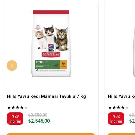
Hills Yavru Kedi Maması Tavuklu 7 Kg
Hills Yavru 
★
★
★
★
★
★
★
★
★
★
₺3.550,00
₺3
%28
%32
₺2.545,00
₺2
İndirim
İndirim