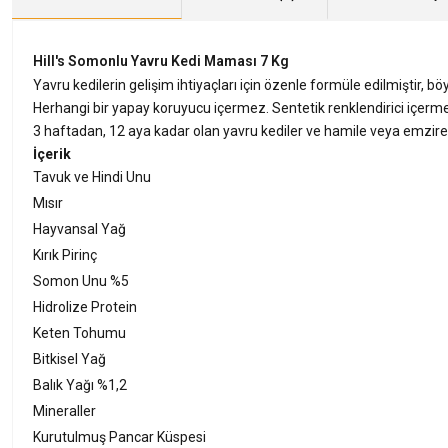
Hill's Somonlu Yavru Kedi Maması 7 Kg
Yavru kedilerin gelişim ihtiyaçları için özenle formüle edilmiştir, bö
Herhangi bir yapay koruyucu içermez. Sentetik renklendirici içerme
3 haftadan, 12 aya kadar olan yavru kediler ve hamile veya emziren
İçerik
Tavuk ve Hindi Unu
Mısır
Hayvansal Yağ
Kırık Pirinç
Somon Unu %5
Hidrolize Protein
Keten Tohumu
Bitkisel Yağ
Balık Yağı %1,2
Mineraller
Kurutulmuş Pancar Küspesi