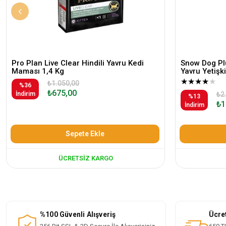
Pro Plan Live Clear Hindili Yavru Kedi
Snow Dog Plu
Maması 1,4 Kg
Yavru Yetiş
★
★
★
★
★
₺1.050,00
%36
₺675,00
İndirim
₺2
%13
₺1
İndirim
Sepete Ekle
ÜCRETSIZ KARGO
%100 Güvenli Alışveriş
Ücre