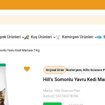
pek Ürünleri
Kuş Ürünleri
Kemirgen Ürünleri
omonlu Yavru Kedi Maması 7 Kg
Orijinal Ürün
İkizleryem, Hills Science Pl
Hill's Somonlu Yavru Kedi M
Marka
:
Hills Science Plan
:
Barkod
052742078786