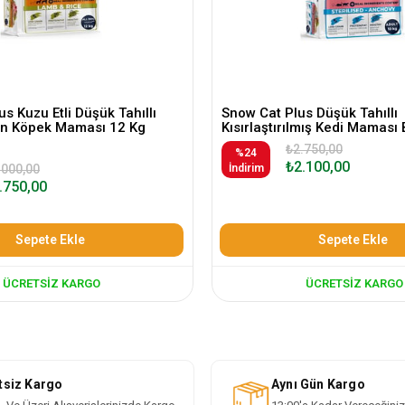
s Kuzu Etli Düşük Tahıllı
Snow Cat Plus Düşük Tahıllı
kin Köpek Maması 12 Kg
Kısırlaştırılmış Kedi Maması 
₺2.750,00
%24
₺2.100,00
.000,00
İndirim
.750,00
Sepete Ekle
Sepete Ekle
ÜCRETSIZ KARGO
ÜCRETSIZ KARGO
tsiz Kargo
Aynı Gün Kargo