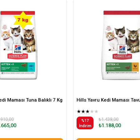
Kedi Maması Tuna Balıklı 7 Kg
Hills Yavru Kedi Maması Tavu
★
★
★
★
★
.910,00
₺1.438,00
%17
.665,00
₺1.188,00
İndirim