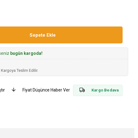
rseniz
bugün kargoda!
 Kargoya Teslim Edilir.
tır
Fiyat Düşünce Haber Ver
Kargo Bedava