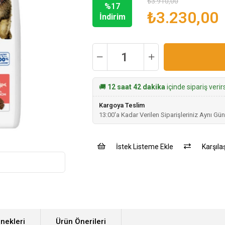
₺3.910,00
%
17
₺3.230,00
İndirim
🚚
12 saat 42 dakika
içinde sipariş veri
Kargoya Teslim
13:00'a Kadar Verilen Siparişleriniz Aynı Gün
İstek Listeme Ekle
Karşılaş
nekleri
Ürün Önerileri