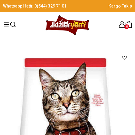
Whatsapp Hattı:
0(544) 329 71 01
Kargo Takip
0