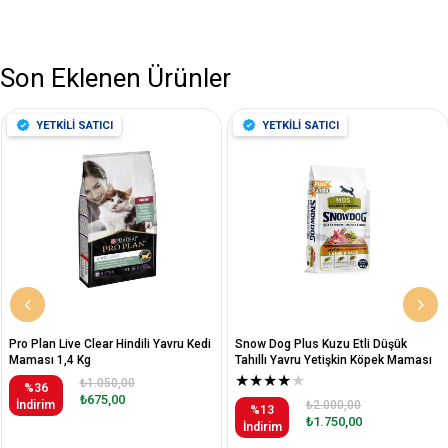
Son Eklenen Ürünler
YETKİLİ SATICI
YETKİLİ SATICI
Pro Plan Live Clear Hindili Yavru Kedi
Snow Dog Plus Kuzu Etli Düşük
Maması 1,4 Kg
Tahıllı Yavru Yetişkin Köpek Maması
12 Kg
★
★
★
★
★
₺1.050,00
%36
₺675,00
İndirim
₺2.000,00
%13
₺1.750,00
İndirim