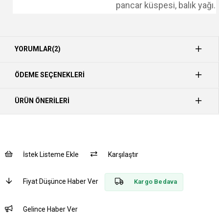
pancar küspesi, balık yağı.
YORUMLAR
(2)
ÖDEME SEÇENEKLERI
ÜRÜN ÖNERILERI
İstek Listeme Ekle
Karşılaştır
Fiyat Düşünce Haber Ver
Kargo Bedava
Gelince Haber Ver