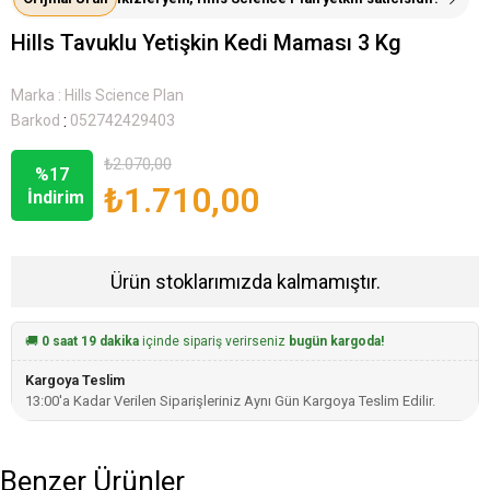
Hills Tavuklu Yetişkin Kedi Maması 3 Kg
Marka
:
Hills Science Plan
:
Barkod
052742429403
₺2.070,00
%
17
₺1.710,00
İndirim
Ürün stoklarımızda kalmamıştır.
🚚
0 saat 19 dakika
içinde sipariş verirseniz
bugün kargoda!
Kargoya Teslim
13:00'a Kadar Verilen Siparişleriniz Aynı Gün Kargoya Teslim Edilir.
Benzer Ürünler