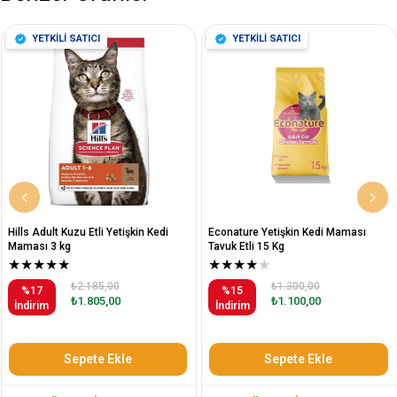
YETKİLİ SATICI
YETKİLİ SATICI
Hills Adult Kuzu Etli Yetişkin Kedi
Econature Yetişkin Kedi Maması
Maması 3 kg
Tavuk Etli 15 Kg
★
★
★
★
★
★
★
★
★
★
₺2.185,00
₺1.300,00
%17
%15
₺1.805,00
₺1.100,00
İndirim
İndirim
Sepete Ekle
Sepete Ekle