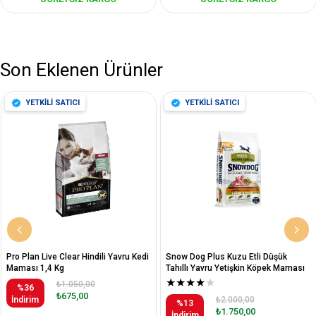
Son Eklenen Ürünler
YETKİLİ SATICI
YETKİLİ SATICI
Pro Plan Live Clear Hindili Yavru Kedi
Snow Dog Plus Kuzu Etli Düşük
Maması 1,4 Kg
Tahıllı Yavru Yetişkin Köpek Maması
12 Kg
★
★
★
★
★
₺1.050,00
%36
₺675,00
İndirim
₺2.000,00
%13
₺1.750,00
İndirim