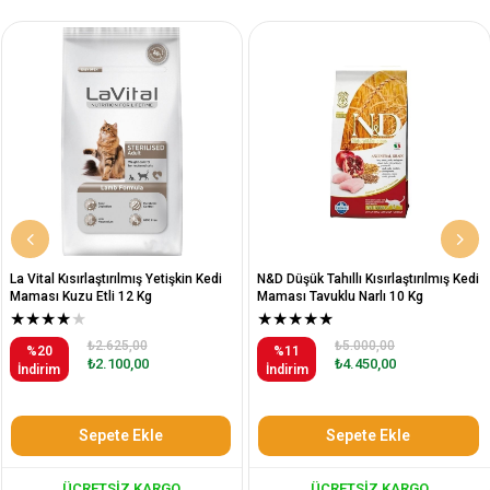
La Vital Kısırlaştırılmış Yetişkin Kedi
N&D Düşük Tahıllı Kısırlaştırılmış Kedi
Maması Kuzu Etli 12 Kg
Maması Tavuklu Narlı 10 Kg
★
★
★
★
★
★
★
★
★
★
₺2.625,00
₺5.000,00
%20
%11
₺2.100,00
₺4.450,00
İndirim
İndirim
Sepete Ekle
Sepete Ekle
ÜCRETSIZ KARGO
ÜCRETSIZ KARGO