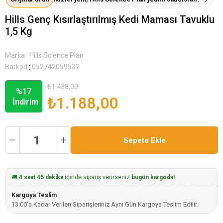
Hills Genç Kısırlaştırılmış Kedi Maması Tavuklu
1,5 Kg
Marka
:
Hills Science Plan
:
Barkod
052742059532
₺1.438,00
%
17
₺1.188,00
İndirim
🚚
4 saat 45 dakika
içinde sipariş verirseniz
bugün kargoda!
Kargoya Teslim
13:00'a Kadar Verilen Siparişleriniz Aynı Gün Kargoya Teslim Edilir.