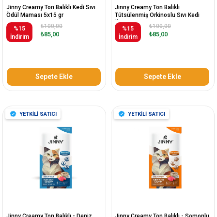
Jinny Creamy Ton Balıklı Kedi Sıvı
Jinny Creamy Ton Balıklı
Ödül Maması 5x15 gr
Tütsülenmiş Orkinoslu Sıvı Kedi
Ödülü Maması 5x15 Gr
₺100,00
₺100,00
%15
%15
₺85,00
₺85,00
İndirim
İndirim
Sepete Ekle
Sepete Ekle
YETKİLİ SATICI
YETKİLİ SATICI
Jinny Creamy Ton Balıklı - Deniz
Jinny Creamy Ton Balıklı - Somonlu