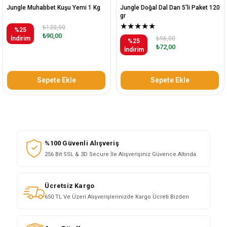
Jungle Muhabbet Kuşu Yemi 1 Kg
Jungle Doğal Dal Darı 5'li Paket 120
gr
★
★
★
★
★
₺120,00
%25
₺90,00
İndirim
₺96,00
%25
₺72,00
İndirim
Sepete Ekle
Sepete Ekle
%100 Güvenli Alışveriş
256 Bit SSL & 3D Secure İle Alışverişiniz Güvence Altında
Ücretsiz Kargo
650 TL Ve Üzeri Alışverişlerinizde Kargo Ücreti Bizden