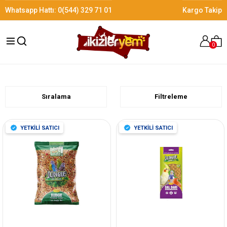
Whatsapp Hattı:
0(544) 329 71 01
Kargo Takip
0
Sıralama
Filtreleme
YETKİLİ SATICI
YETKİLİ SATICI