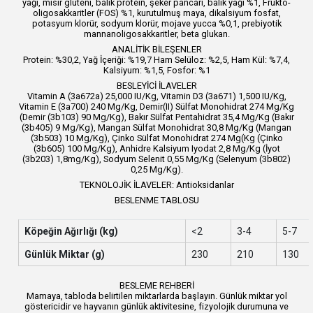
yağı, mısır gluteni, balık protein, şeker pancarı, balık yağı %1, Frukto-
oligosakkaritler (FOS) %1, kurutulmuş maya, dikalsiyum fosfat,
potasyum klorür, sodyum klorür, mojave yucca %0,1, prebiyotik
mannanoligosakkaritler, beta glukan.
ANALİTİK BİLEŞENLER
Protein: %30,2, Yağ İçeriği: %19,7 Ham Selüloz: %2,5, Ham Kül: %7,4,
Kalsiyum: %1,5, Fosfor: %1
BESLEYİCİ İLAVELER
Vitamin A (3a672a) 25,000 IU/Kg, Vitamin D3 (3a671) 1,500 IU/Kg,
Vitamin E (3a700) 240 Mg/Kg, Demir(II) Sülfat Monohidrat 274 Mg/Kg
(Demir (3b103) 90 Mg/Kg), Bakır Sülfat Pentahidrat 35,4 Mg/Kg (Bakır
(3b405) 9 Mg/Kg), Mangan Sülfat Monohidrat 30,8 Mg/Kg (Mangan
(3b503) 10 Mg/Kg), Çinko Sülfat Monohidrat 274 Mg(Kg (Çinko
(3b605) 100 Mg/Kg), Anhidre Kalsiyum Iyodat 2,8 Mg/Kg (İyot
(3b203) 1,8mg/Kg), Sodyum Selenit 0,55 Mg/Kg (Selenyum (3b802)
0,25 Mg/Kg).
TEKNOLOJİK İLAVELER: Antioksidanlar
BESLENME TABLOSU
Köpeğin Ağırlığı (kg)
<2
3-4
5-7
Günlük Miktar (g)
230
210
130
BESLEME REHBERİ
Mamaya, tabloda belirtilen miktarlarda başlayın. Günlük miktar yol
göstericidir ve hayvanın günlük aktivitesine, fizyolojik durumuna ve