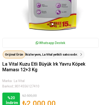
Whatsapp Destek
Orijinal Ürün
İkizleryem, La Vital yetkili satıcısıdır.
La Vital Kuzu Etli Büyük Irk Yavru Köpek
Maması 12+3 Kg
Marka
:
La Vital
:
Barkod
8014556127410
₺2.500,00
%
20
₺2.000,00
İndirim