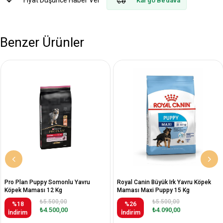
Fiyat Düşünce Haber Ver
Kargo Bedava
Benzer Ürünler
Pro Plan Puppy Somonlu Yavru
Royal Canin Büyük Irk Yavru Köpek
Köpek Maması 12 Kg
Maması Maxi Puppy 15 Kg
₺5.500,00
₺5.500,00
%18
%26
₺4.500,00
₺4.090,00
İndirim
İndirim