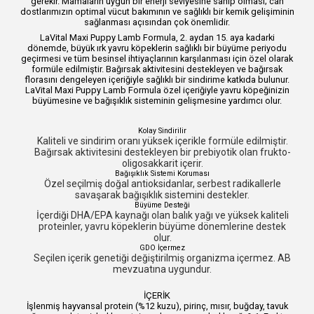
gerekir. Mamaların uygun bir enerji seviyesine sahip olması; can
dostlarımızın optimal vücut bakımının ve sağlıklı bir kemik gelişiminin
sağlanması açısından çok önemlidir.
LaVital Maxi Puppy Lamb Formula, 2. aydan 15. aya kadarki
dönemde, büyük ırk yavru köpeklerin sağlıklı bir büyüme periyodu
geçirmesi ve tüm besinsel ihtiyaçlarının karşılanması için özel olarak
formüle edilmiştir. Bağırsak aktivitesini destekleyen ve bağırsak
florasını dengeleyen içeriğiyle sağlıklı bir sindirime katkıda bulunur.
LaVital Maxi Puppy Lamb Formula özel içeriğiyle yavru köpeğinizin
büyümesine ve bağışıklık sisteminin gelişmesine yardımcı olur.
Kolay Sindirilir
Kaliteli ve sindirim oranı yüksek içerikle formüle edilmiştir.
Bağırsak aktivitesini destekleyen bir prebiyotik olan frukto-
oligosakkarit içerir.
Bağışıklık Sistemi Koruması
Özel seçilmiş doğal antioksidanlar, serbest radikallerle
savaşarak bağışıklık sistemini destekler.
Büyüme Desteği
İçerdiği DHA/EPA kaynağı olan balık yağı ve yüksek kaliteli
proteinler, yavru köpeklerin büyüme dönemlerine destek
olur.
GDO İçermez
Seçilen içerik genetiği değiştirilmiş organizma içermez. AB
mevzuatına uygundur.
İÇERİK
İşlenmiş hayvansal protein (%12 kuzu), pirinç, mısır, buğday, tavuk