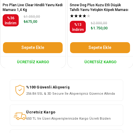
Pro Plan Live Clear Hindili Yavru Kedi
Snow Dog Plus Kuzu Etli Düşük
Maması 1,4 Kg
Tahıllı Yavru Yetişkin Köpek Maması
12 Kg
★
★
★
★
★
₺1.050,00
%36
₺675,00
İndirim
₺2.000,00
%13
₺1.750,00
İndirim
Sepete Ekle
Sepete Ekle
ÜCRETSIZ KARGO
ÜCRETSIZ KARGO
%100 Güvenli Alışveriş
256 Bit SSL & 3D Secure İle Alışverişiniz Güvence Altında
Ücretsiz Kargo
650 TL Ve Üzeri Alışverişlerinizde Kargo Ücreti Bizden