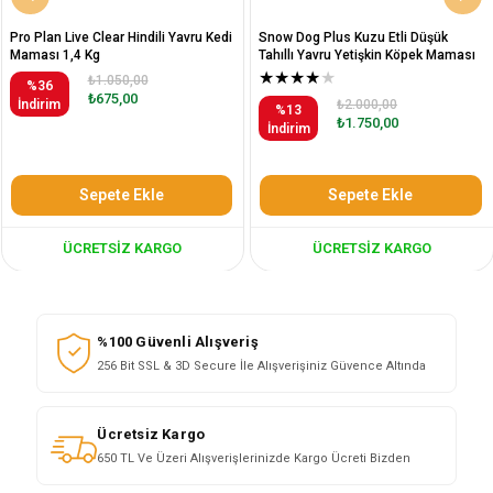
Pro Plan Live Clear Hindili Yavru Kedi
Snow Dog Plus Kuzu Etli Düşük
Maması 1,4 Kg
Tahıllı Yavru Yetişkin Köpek Maması
12 Kg
★
★
★
★
★
₺1.050,00
%36
₺675,00
İndirim
₺2.000,00
%13
₺1.750,00
İndirim
Sepete Ekle
Sepete Ekle
ÜCRETSIZ KARGO
ÜCRETSIZ KARGO
%100 Güvenli Alışveriş
256 Bit SSL & 3D Secure İle Alışverişiniz Güvence Altında
Ücretsiz Kargo
650 TL Ve Üzeri Alışverişlerinizde Kargo Ücreti Bizden