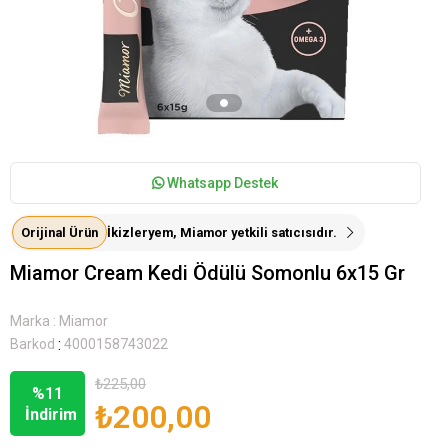
Whatsapp Destek
Orijinal Ürün
İkizleryem, Miamor yetkili satıcısıdır.
Miamor Cream Kedi Ödülü Somonlu 6x15 Gr
Marka
:
Miamor
:
Barkod
4000158743022
₺225,00
%
11
₺200,00
İndirim