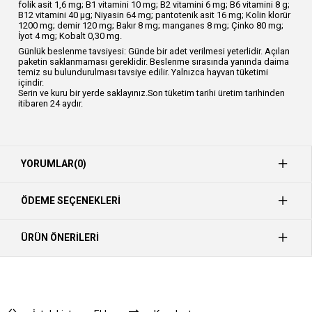
folik asit 1,6 mg; B1 vitamini 10 mg; B2 vitamini 6 mg; B6 vitamini 8 g;
B12 vitamini 40 μg; Niyasin 64 mg; pantotenik asit 16 mg; Kolin klorür
1200 mg; demir 120 mg; Bakır 8 mg; manganes 8 mg; Çinko 80 mg;
İyot 4 mg; Kobalt 0,30 mg.
Günlük beslenme tavsiyesi: Günde bir adet verilmesi yeterlidir. Açılan
paketin saklanmaması gereklidir. Beslenme sırasında yanında daima
temiz su bulundurulması tavsiye edilir. Yalnızca hayvan tüketimi
içindir.
Serin ve kuru bir yerde saklayınız.Son tüketim tarihi üretim tarihinden
itibaren 24 aydır.
YORUMLAR
(0)
ÖDEME SEÇENEKLERI
ÜRÜN ÖNERILERI