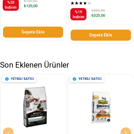
₺150,00
%20
★
★
★
★
★
₺120,00
İndirim
₺400,00
%19
₺325,00
İndirim
Sepete Ekle
Sepete Ekle
Son Eklenen Ürünler
YETKİLİ SATICI
YETKİLİ SATICI