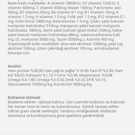
Besin katkı maddeleri: A vitamini 18000 IU; D3 vitamini 1200 IU; E
vitamini 600mg; C vitamini 300mg; Niasin 150mg; Pantotenic asit
50mg; B2 vitamini 20mg; B6 vitamini 8.1 mg; B1 vitamini 10mg; K
vitamini 1.5 mg; H vitamini 1.5 mg; Folik asit 1.5 mg; B12 vitamini 0.1
mg; Kolin klorür 2800 mg; Beta-karoten 1.5 mg; Çinko şelat benzeri
metiyonin hidroksilaz 910mg; manganez şelat benzeri metiyonin
hidroksilaz, 380mg; demir şelat benzeri glisin hidrat 250mg; bakıe
şelat benzer metiyonin hidroksilaz 88mg; selenomethionine 0,40
mg; DL-metiyonin 5000 mg; Taurin 5000mg; L-karnitin 400 mg.
Organoleptik katkı maddeleri: aloe vera ekstresi 1000mg; yeşil çay
ekstresi 100mg; üzüm çekirdeği ekstresi 100 mg. antioksidanlar:
biberiye özü.
Analizi
Ham protein %38,00; ham yağ ve yağlar %10.00; ham lif %5.50; Ham
kül %8,30; Kalsiyum %1,10; Fosfor %0,90; Magnezyum %0,08;
Omega-%6 1.80; Omega-%3 0.55; DHA %0.25; EPA %0.15;
Glucosamine 1200mg/kg; Kondroitin 900mg/kg.
Kullanım talimatı
Besleme rehberi: tabloya bakınız. Gün içerinde kedinizin su kabında
her zaman taze ve temiz su bulundurunuz. Günlük tavsiye edilen
miktar gram olarak verilmiştir. Yardımcı niteliğindedir. Kedinizin
durumuna ve kondisyonuna göre ayarlama gerektirebilir.