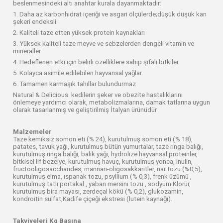
beslenmesindeki altı anahtar kurala dayanmaktadır:
1. Daha az karbonhidrat içeriği ve asgari ölçülerde;düşük düşük kan
şekeri endeksli.
2. Kaliteli taze etten yüksek protein kaynakları
3. Yüksek kaliteli taze meyve ve sebzelerden dengeli vitamin ve
mineraller
4. Hedeflenen etki için belirli özelliklere sahip şifalı bitkiler.
5. Kolayca asimile edilebilen hayvansal yağlar.
6. Tamamen karmaşık tahıllar bulundurmaz
Natural & Delicious kedilerin şeker ve obezite hastalıklarını
önlemeye yardımcı olarak, metabolizmalarına, damak tatlarına uygun
olarak tasarlanmış ve geliştirilmiş İtalyan ürünüdür
Malzemeler
Taze kemiksiz somon eti (% 24), kurutulmuş somon eti (% 18),
patates, tavuk yağı, kurutulmuş bütün yumurtalar, taze ringa balığı,
kurutulmuş ringa balığı, balık yağı, hydrolize hayvansal proteinler,
bitkisel lif bezelye, kurutulmuş havuç, kurutulmuş yonca, inulin,
fructooligosaccharides, mannan-oligosakkaritler, nar tozu (%0,5),
kurutulmuş elma, ıspanak tozu, psyllium (% 0,3), frenk üzümü ,
kurutulmuş tatlı portakal , yaban mersini tozu , sodyum Klorür,
kurutulmuş bira mayası, zerdeçal kökü (% 0,2), glukozamin,
kondroitin sülfat,Kadife çiçeği ekstresi (lutein kaynağı).
Takviyeleri Kg Başına