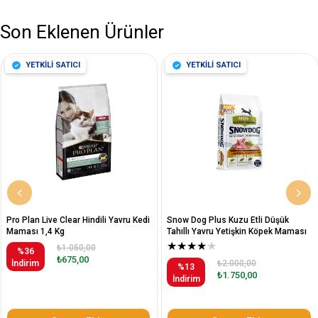
Son Eklenen Ürünler
YETKİLİ SATICI
YETKİLİ SATICI
Pro Plan Live Clear Hindili Yavru Kedi
Snow Dog Plus Kuzu Etli Düşük
Maması 1,4 Kg
Tahıllı Yavru Yetişkin Köpek Maması
12 Kg
★
★
★
★
★
₺1.050,00
%36
₺675,00
İndirim
₺2.000,00
%13
₺1.750,00
İndirim