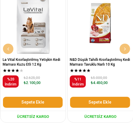
al Kısırlaştırılmış Yetişkin Kedi
N&D Düşük Tahıllı Kısırlaştırılmış Kedi
N&D D
ı Kuzu Etli 12 Kg
Maması Tavuklu Narlı 10 Kg
Mama
★
★
★
★
★
★
★
★
%
₺2.625,00
₺5.000,00
İnd
0
%11
₺2.100,00
₺4.450,00
rim
İndirim
Sepete Ekle
Sepete Ekle
ÜCRETSIZ KARGO
ÜCRETSIZ KARGO