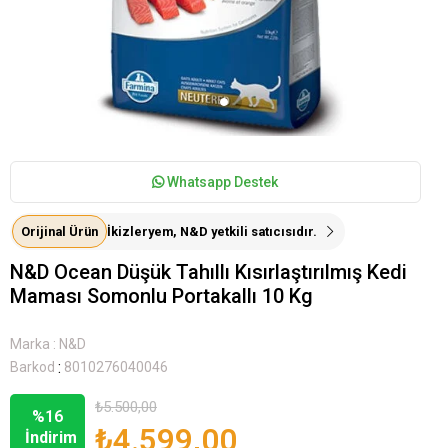
Whatsapp Destek
Orijinal Ürün
İkizleryem, N&D yetkili satıcısıdır.
N&D Ocean Düşük Tahıllı Kısırlaştırılmış Kedi
Maması Somonlu Portakallı 10 Kg
Marka
:
N&D
:
Barkod
8010276040046
₺5.500,00
%
16
₺4.599,00
İndirim