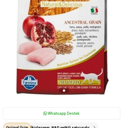
Whatsapp Destek
Orijinal Ürün
İkizleryem, N&D yetkili satıcısıdır.