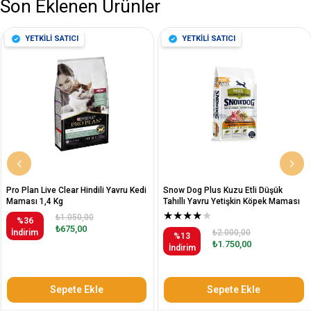
Son Eklenen Ürünler
YETKİLİ SATICI
YETKİLİ SATICI
Pro Plan Live Clear Hindili Yavru Kedi
Snow Dog Plus Kuzu Etli Düşük
Maması 1,4 Kg
Tahıllı Yavru Yetişkin Köpek Maması
12 Kg
★
★
★
★
★
₺1.050,00
%36
₺675,00
İndirim
₺2.000,00
%13
₺1.750,00
İndirim
Sepete Ekle
Sepete Ekle