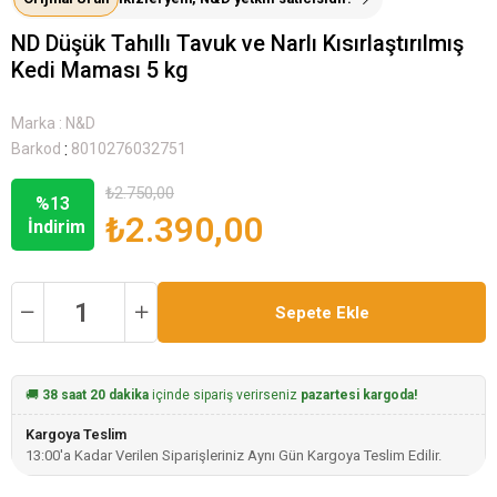
ND Düşük Tahıllı Tavuk ve Narlı Kısırlaştırılmış
Kedi Maması 5 kg
Marka
:
N&D
:
Barkod
8010276032751
₺2.750,00
%
13
₺2.390,00
İndirim
🚚
38 saat 20 dakika
içinde sipariş verirseniz
pazartesi kargoda!
Kargoya Teslim
13:00'a Kadar Verilen Siparişleriniz Aynı Gün Kargoya Teslim Edilir.