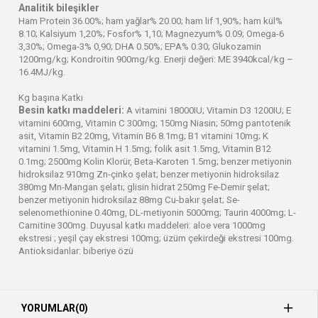
Analitik bileşikler
Ham Protein 36.00%; ham yağlar% 20.00; ham lif 1,90%; ham kül%
8.10; Kalsiyum 1,20%; Fosfor% 1,10; Magnezyum% 0.09; Omega-6
3,30%; Omega-3% 0,90; DHA 0.50%; EPA% 0.30; Glukozamin
1200mg/kg; Kondroitin 900mg/kg. Enerji değeri: ME 3940kcal/kg –
16.4MJ/kg.
Kg başına Katkı
Besin katkı maddeleri:
A vitamini 18000IU; Vitamin D3 1200IU; E
vitamini 600mg, Vitamin C 300mg; 150mg Niasin; 50mg pantotenik
asit, Vitamin B2 20mg, Vitamin B6 8.1mg; B1 vitamini 10mg; K
vitamini 1.5mg, Vitamin H 1.5mg; folik asit 1.5mg, Vitamin B12
0.1mg; 2500mg Kolin Klorür, Beta-Karoten 1.5mg; benzer metiyonin
hidroksilaz 910mg Zn-çinko şelat; benzer metiyonin hidroksilaz
380mg Mn-Mangan şelatı; glisin hidrat 250mg Fe-Demir şelat;
benzer metiyonin hidroksilaz 88mg Cu-bakır şelat; Se-
selenomethionine 0.40mg, DL-metiyonin 5000mg; Taurin 4000mg; L-
Carnitine 300mg. Duyusal katkı maddeleri: aloe vera 1000mg
ekstresi ; yeşil çay ekstresi 100mg; üzüm çekirdeği ekstresi 100mg.
Antioksidanlar: biberiye özü
YORUMLAR
(0)