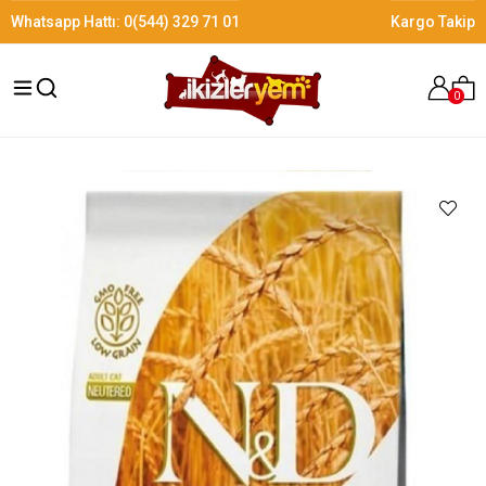
Whatsapp Hattı:
0(544) 329 71 01
Kargo Takip
0