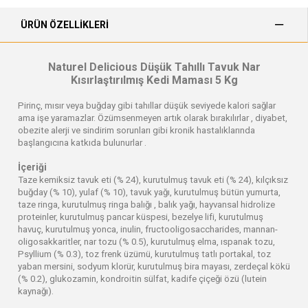
ÜRÜN ÖZELLIKLERI
Naturel Delicious Düşük Tahıllı Tavuk Nar
Kısırlaştırılmış Kedi Maması 5 Kg
Pirinç, mısır veya buğday gibi tahıllar düşük seviyede kalori sağlar
ama işe yaramazlar. Özümsenmeyen artık olarak bırakılırlar , diyabet,
obezite alerji ve sindirim sorunları gibi kronik hastalıklarında
başlangıcına katkıda bulunurlar .
İçeriği
Taze kemiksiz tavuk eti (% 24), kurutulmuş tavuk eti (% 24), kılçıksız
buğday (% 10), yulaf (% 10), tavuk yağı, kurutulmuş bütün yumurta,
taze ringa, kurutulmuş ringa balığı , balık yağı, hayvansal hidrolize
proteinler, kurutulmuş pancar küspesi, bezelye lifi, kurutulmuş
havuç, kurutulmuş yonca, inulin, fructooligosaccharides, mannan-
oligosakkaritler, nar tozu (% 0.5), kurutulmuş elma, ıspanak tozu,
Psyllium (% 0.3), toz frenk üzümü, kurutulmuş tatlı portakal, toz
yaban mersini, sodyum klorür, kurutulmuş bira mayası, zerdeçal kökü
(% 0.2), glukozamin, kondroitin sülfat, kadife çiçeği özü (lutein
kaynağı).