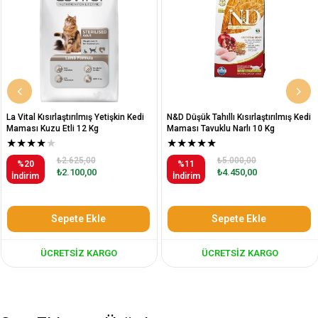
ştırılmış Yetişkin Kedi
N&D Düşük Tahıllı Kısırlaştırılmış Kedi
N&D Düşük Tahıl
li 12 Kg
Maması Tavuklu Narlı 10 Kg
Maması Tavukl
★
★
★
★
★
₺
%16
₺
.625,00
₺5.000,00
İndirim
%11
.100,00
₺4.450,00
İndirim
pete Ekle
Sepete Ekle
Se
TSIZ KARGO
ÜCRETSIZ KARGO
ÜCR