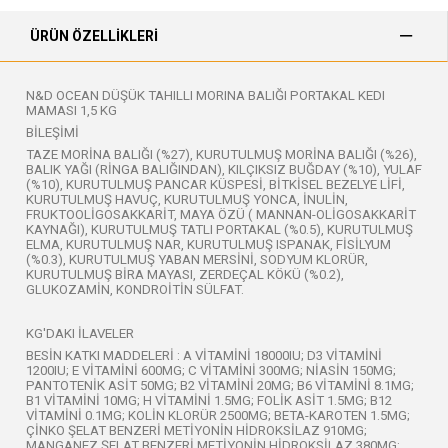
ÜRÜN ÖZELLIKLERI
N&D OCEAN DÜŞÜK TAHILLI MORINA BALIĞI PORTAKAL KEDI
MAMASI 1,5 KG
BİLEŞİMİ
TAZE MORİNA BALIĞI (%27), KURUTULMUŞ MORİNA BALIĞI (%26),
BALIK YAĞI (RİNGA BALIĞINDAN), KILÇIKSIZ BUĞDAY (%10), YULAF
(%10), KURUTULMUŞ PANCAR KÜSPESİ, BİTKİSEL BEZELYE LİFİ,
KURUTULMUŞ HAVUÇ, KURUTULMUŞ YONCA, İNULİN,
FRUKTOOLİGOSAKKARİT, MAYA ÖZÜ ( MANNAN-OLİGOSAKKARİT
KAYNAĞI), KURUTULMUŞ TATLI PORTAKAL (%0.5), KURUTULMUŞ
ELMA, KURUTULMUŞ NAR, KURUTULMUŞ ISPANAK, FİSİLYUM
(%0.3), KURUTULMUŞ YABAN MERSİNİ, SODYUM KLORÜR,
KURUTULMUŞ BİRA MAYASI, ZERDEÇAL KÖKÜ (%0.2),
GLUKOZAMİN, KONDROİTİN SÜLFAT.
KG'DAKI İLAVELER
BESİN KATKI MADDELERİ : A VİTAMİNİ 18000IU; D3 VİTAMİNİ
1200IU; E VİTAMİNİ 600MG; C VİTAMİNİ 300MG; NİASİN 150MG;
PANTOTENİK ASİT 50MG; B2 VİTAMİNİ 20MG; B6 VİTAMİNİ 8.1MG;
B1 VİTAMİNİ 10MG; H VİTAMİNİ 1.5MG; FOLİK ASİT 1.5MG; B12
VİTAMİNİ 0.1MG; KOLİN KLORÜR 2500MG; BETA-KAROTEN 1.5MG;
ÇİNKO ŞELAT BENZERİ METİYONİN HİDROKSİLAZ 910MG;
MANGANEZ ŞELAT BENZERİ METİYONİN HİDROKSİLAZ 380MG;