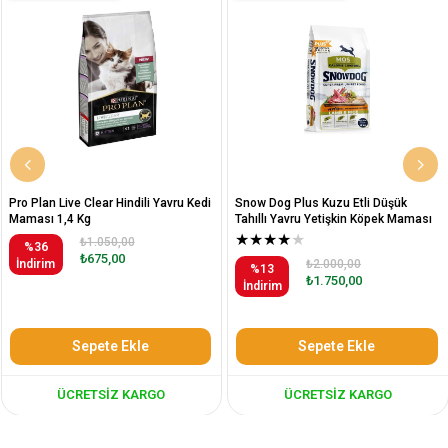
Pro Plan Live Clear Hindili Yavru Kedi
Snow Dog Plus Kuzu Etli Düşük
Maması 1,4 Kg
Tahıllı Yavru Yetişkin Köpek Maması
12 Kg
★
★
★
★
★
₺1.050,00
%36
₺675,00
İndirim
₺2.000,00
%13
₺1.750,00
İndirim
Sepete Ekle
Sepete Ekle
ÜCRETSIZ KARGO
ÜCRETSIZ KARGO