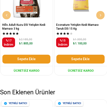
Hills Adult Kuzu Etli Yetişkin Kedi
Econature Yetişkin Kedi Maması
Maması 3 kg
Tavuk Etli 15 Kg
★
★
★
★
★
★
★
★
★
★
₺2.185,00
₺1.300,00
%17
%15
₺1.805,00
₺1.100,00
İndirim
İndirim
Sepete Ekle
Sepete Ekle
ÜCRETSIZ KARGO
ÜCRETSIZ KARGO
Son Eklenen Ürünler
YETKİLİ SATICI
YETKİLİ SATICI