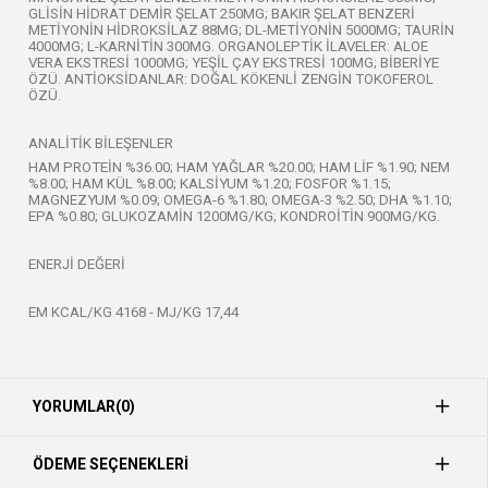
GLİSİN HİDRAT DEMİR ŞELAT 250MG; BAKIR ŞELAT BENZERİ
METİYONİN HİDROKSİLAZ 88MG; DL-METİYONİN 5000MG; TAURİN
4000MG; L-KARNİTİN 300MG. ORGANOLEPTİK İLAVELER: ALOE
VERA EKSTRESİ 1000MG; YEŞİL ÇAY EKSTRESİ 100MG; BİBERİYE
ÖZÜ. ANTİOKSİDANLAR: DOĞAL KÖKENLİ ZENGİN TOKOFEROL
ÖZÜ.
ANALİTİK BİLEŞENLER
HAM PROTEİN %36.00; HAM YAĞLAR %20.00; HAM LİF %1.90; NEM
%8.00; HAM KÜL %8.00; KALSİYUM %1.20; FOSFOR %1.15;
MAGNEZYUM %0.09; OMEGA-6 %1.80; OMEGA-3 %2.50; DHA %1.10;
EPA %0.80; GLUKOZAMİN 1200MG/KG; KONDROİTİN 900MG/KG.
ENERJİ DEĞERİ
EM KCAL/KG 4168 - MJ/KG 17,44
YORUMLAR
(0)
ÖDEME SEÇENEKLERI