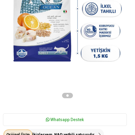
Whatsapp Destek
Orijinal Ürün
İkizleryem, N&D yetkili satıcısıdır.