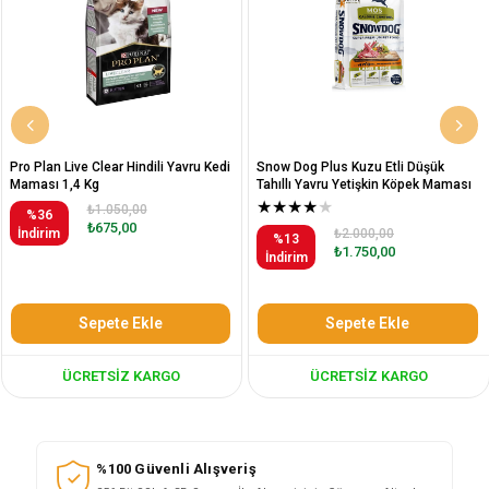
Pro Plan Live Clear Hindili Yavru Kedi
Snow Dog Plus Kuzu Etli Düşük
Maması 1,4 Kg
Tahıllı Yavru Yetişkin Köpek Maması
12 Kg
★
★
★
★
★
₺1.050,00
%36
₺675,00
İndirim
₺2.000,00
%13
₺1.750,00
İndirim
Sepete Ekle
Sepete Ekle
ÜCRETSIZ KARGO
ÜCRETSIZ KARGO
%100 Güvenli Alışveriş