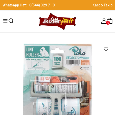
Whatsapp Hattı:
0(544) 329 71 01
Kargo Takip
0