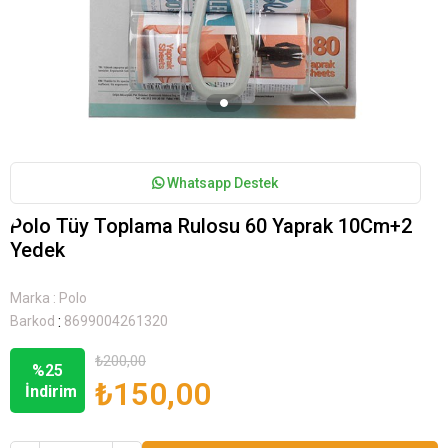
Whatsapp Destek
Polo Tüy Toplama Rulosu 60 Yaprak 10Cm+2
Yedek
Marka
:
Polo
:
Barkod
8699004261320
₺200,00
%
25
₺150,00
İndirim