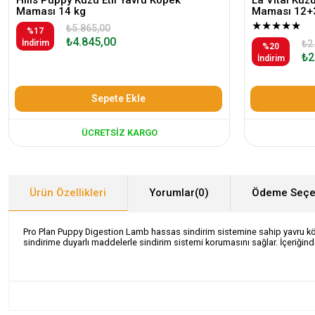
Maması 14 kg
Maması 12+
★
★
★
★
★
₺5.865,00
%17
₺4.845,00
İndirim
₺2
%20
₺2
İndirim
Sepete Ekle
ÜCRETSIZ KARGO
Ürün Özellikleri
Yorumlar
(0)
Ödeme Seçe
Pro Plan Puppy Digestion Lamb hassas sindirim sistemine sahip yavru köpekler
sindirime duyarlı maddelerle sindirim sistemi korumasını sağlar. İçeriğindek