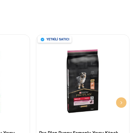
YETKİLİ SATICI
u Yavru
Pro Plan Puppy Somonlu Yavru Köpek