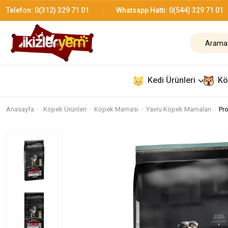
Telefon:
0(312) 329 71 01
Whatsapp Hattı:
0(544) 329 71 01
Kedi Ürünleri
Kö
Anasayfa
Köpek Ürünleri
Köpek Maması
Yavru Köpek Mamaları
Pro