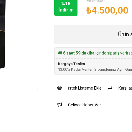
₺5.500,00
%
18
›
₺4.500,00
İndirim
Ürün 
🚚
6 saat 59 dakika
içinde sipariş verir
Kargoya Teslim
13:00'a Kadar Verilen Siparişleriniz Aynı Gün
İstek Listeme Ekle
Karşılaş
Gelince Haber Ver