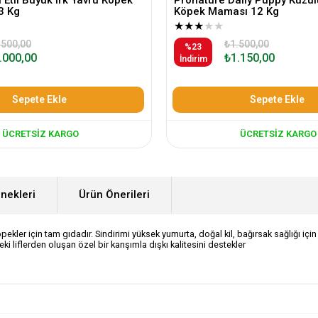
3 Kg
Köpek Maması 12 Kg
★
★
★
★
★
.500,00
₺1.500,00
%23
.000,00
₺1.150,00
İndirim
Sepete Ekle
Sepete Ekle
ÜCRETSIZ KARGO
ÜCRETSIZ KARGO
nekleri
Ürün Önerileri
 için tam gıdadır. Sindirimi yüksek yumurta, doğal kil, bağırsak sağlığı için lif 
i liflerden oluşan özel bir karışımla dışkı kalitesini destekler