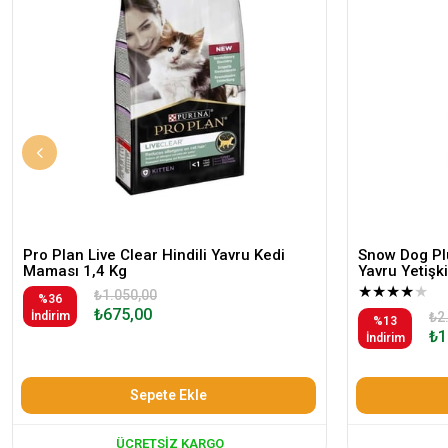
Pro Plan Live Clear Hindili Yavru Kedi
Snow Dog Plu
Maması 1,4 Kg
Yavru Yetiş
★
★
★
★
★
₺1.050,00
%36
₺675,00
İndirim
₺2
%13
₺1
İndirim
Sepete Ekle
ÜCRETSIZ KARGO