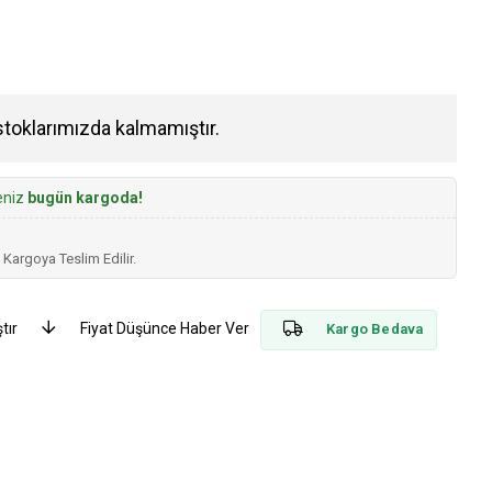
stoklarımızda kalmamıştır.
seniz
bugün kargoda!
 Kargoya Teslim Edilir.
tır
Fiyat Düşünce Haber Ver
Kargo Bedava