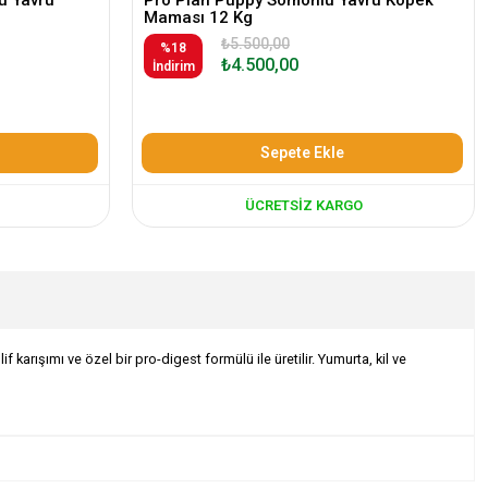
Maması 12 Kg
₺5.500,00
%18
₺4.500,00
İndirim
Sepete Ekle
ÜCRETSIZ KARGO
karışımı ve özel bir pro-digest formülü ile üretilir. Yumurta, kil ve