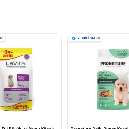
CI
YETKİLİ SATICI
u Etli Büyük Irk Yavru Köpek
Pronature Daily Puppy Kuzul