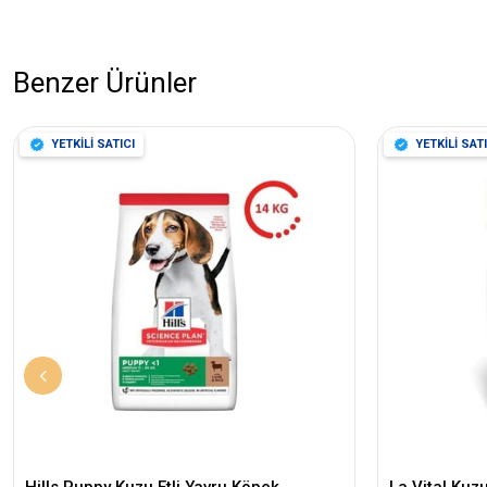
Benzer Ürünler
YETKİLİ SATICI
YETKİLİ SATI
Hills Puppy Kuzu Etli Yavru Köpek
La Vital Kuz