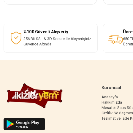
%100 Güvenli Alışveriş
Ücre
256 Bit SSL & 3D Secure İle Alışverişiniz
650 TL
Güvence Altında
Ücret
Kurumsal
Anasayfa
Hakkımızda
Mesafeli Satış Sö
Gizlilik Sözleşmes
Teslimat ve İade K