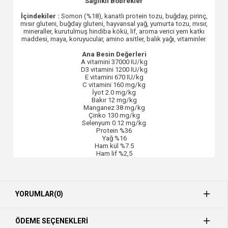
Sağlıklı Böbrekler
İçindekiler :
Somon (%18), kanatlı protein tozu, buğday, pirinç,
mısır gluteni, buğday gluteni, hayvansal yağ, yumurta tozu, mısır,
mineraller, kurutulmuş hindiba kökü, lif, aroma verici yem katkı
maddesi, maya, koruyucular, amino asitler, balık yağı, vitaminler.
Ana Besin Değerleri
A vitamini 37000 IU/kg
D3 vitamini 1200 IU/kg
E vitamini 670 IU/kg
C vitamini 160 mg/kg
İyot 2.0 mg/kg
Bakır 12 mg/kg
Manganez 38 mg/kg
Çinko 130 mg/kg
Selenyum 0.12 mg/kg
Protein %36
Yağ %16
Ham kül %7.5
Ham lif %2,5
YORUMLAR
(0)
ÖDEME SEÇENEKLERI