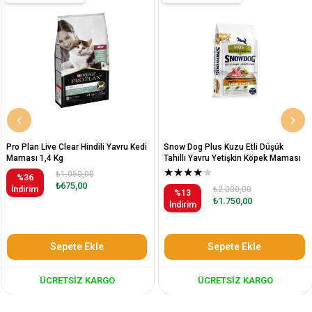
Pro Plan Live Clear Hindili Yavru Kedi
Snow Dog Plus Kuzu Etli Düşük
Maması 1,4 Kg
Tahıllı Yavru Yetişkin Köpek Maması
12 Kg
★
★
★
★
★
₺1.050,00
%36
₺675,00
İndirim
₺2.000,00
%13
₺1.750,00
İndirim
Sepete Ekle
Sepete Ekle
ÜCRETSIZ KARGO
ÜCRETSIZ KARGO