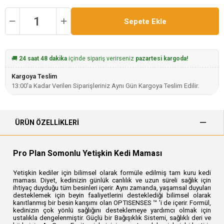
🚚
24 saat 48 dakika
içinde sipariş verirseniz
pazartesi kargoda!
Kargoya Teslim
13:00'a Kadar Verilen Siparişleriniz Aynı Gün Kargoya Teslim Edilir.
ÜRÜN ÖZELLIKLERI
Pro Plan Somonlu Yetişkin Kedi Maması
Yetişkin kediler için bilimsel olarak formüle edilmiş tam kuru kedi
maması. Diyet, kedinizin günlük canlılık ve uzun süreli sağlık için
ihtiyaç duyduğu tüm besinleri içerir. Aynı zamanda, yaşamsal duyuları
desteklemek için beyin faaliyetlerini desteklediği bilimsel olarak
kanıtlanmış bir besin karışımı olan OPTISENSES ™ 'i de içerir.
Formül,
kedinizin çok yönlü sağlığını desteklemeye yardımcı olmak için
ustalıkla dengelenmiştir. Güçlü bir Bağışıklık Sistemi, sağlıklı deri ve