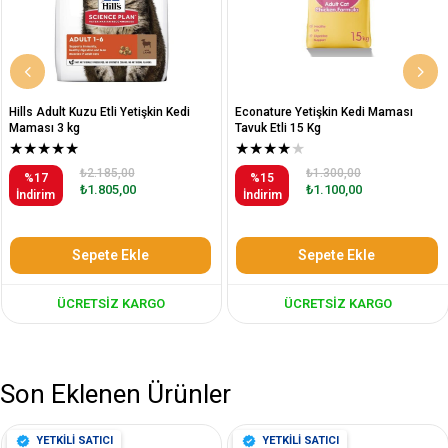
Hills Adult Kuzu Etli Yetişkin Kedi
Econature Yetişkin Kedi Maması
Maması 3 kg
Tavuk Etli 15 Kg
★
★
★
★
★
★
★
★
★
★
₺2.185,00
₺1.300,00
%17
%15
₺1.805,00
₺1.100,00
İndirim
İndirim
Sepete Ekle
Sepete Ekle
ÜCRETSIZ KARGO
ÜCRETSIZ KARGO
Son Eklenen Ürünler
YETKİLİ SATICI
YETKİLİ SATICI