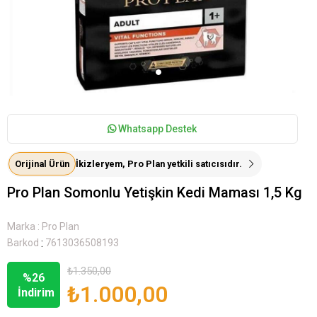
Whatsapp Destek
Orijinal Ürün
İkizleryem, Pro Plan yetkili satıcısıdır.
Pro Plan Somonlu Yetişkin Kedi Maması 1,5 Kg
Marka
:
Pro Plan
:
Barkod
7613036508193
₺1.350,00
%
26
₺1.000,00
İndirim