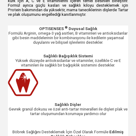
kürk için A, C ve E vitaminlerini içeren temel besinleri birleştirir.
Formül ayrıca güçlü kasları ve sağlıklı kiloyu desteklemek için
Protein bakımından da yüksektir, mama taneciklerinin dişlerde Tartar
ve plak oluşumunu engellediği kanıtlanmıştır.
®
OPTISENSES
Duyusal Sağlık
Formülü Arginin, omega-3 yağ asitleri, B vitaminleri ve antioksidanlar
gibi besin maddelerinin bir kombinasyonu ile kedilerin yaşamsal
duyularını ve bilişsel işlevlerini destekler.
Sağlıklı Bağışıklık Sistemi
Yüksek düzeyde antioksidanlar ve vitaminler, özellikle C ve E
vitaminleri ile sağlıklı bir bağışıklık sistemini destekler.
Sağlıklı Dişler
Gevrek granül dokusu ve özel anti-tartar mineralleri ile dişleri plak ve
tartar oluşumundan korumaya yardımcı olur
Böbrek Sağlığını Desteklemek İçin Özel Olarak Formüle
Edilmiş