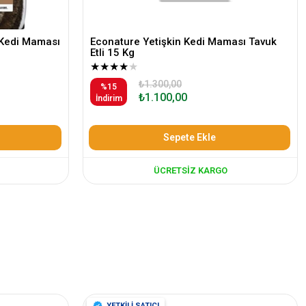
n Kedi Maması
Econature Yetişkin Kedi Maması Tavuk
Etli 15 Kg
★
★
★
★
★
₺1.300,00
%15
₺1.100,00
İndirim
Sepete Ekle
ÜCRETSIZ KARGO
YETKİLİ SATICI