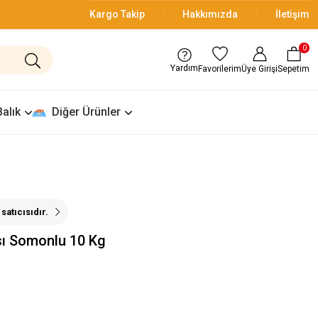
Kargo Takip
Hakkımızda
İletişim
0
Yardım
Üye Girişi
Sepetim
Favorilerim
Balık
Diğer Ürünler
satıcısıdır.
sı Somonlu 10 Kg