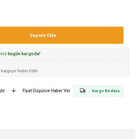
seniz
bugün kargoda!
 Kargoya Teslim Edilir.
tır
Fiyat Düşünce Haber Ver
Kargo Bedava