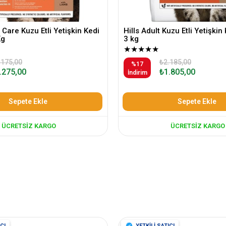
 Care Kuzu Etli Yetişkin Kedi
Hills Adult Kuzu Etli Yetişki
Kg
3 kg
★
★
★
★
★
.175,00
₺2.185,00
%17
.275,00
₺1.805,00
İndirim
Sepete Ekle
Sepete Ekle
ÜCRETSIZ KARGO
ÜCRETSIZ KARGO
CI
YETKİLİ SATICI