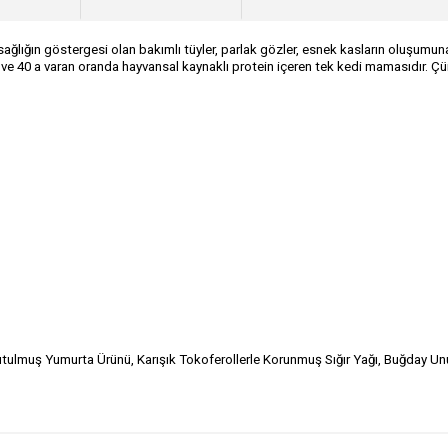
ağlığın göstergesi olan bakımlı tüyler, parlak gözler, esnek kasların oluşumun
 ve 40 a varan oranda hayvansal kaynaklı protein içeren tek kedi mamasıdır. Çü
utulmuş Yumurta Ürünü, Karışık Tokoferollerle Korunmuş Sığır Yağı, Buğday Unu