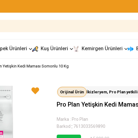
pek Ürünleri
Kuş Ürünleri
Kemirgen Ürünleri
an Yetişkin Kedi Maması Somonlu 10 Kg
Orijinal Ürün
İkizleryem, Pro Plan yetkili 
Pro Plan Yetişkin Kedi Mama
Marka
:
Pro Plan
:
Barkod
7613033569890