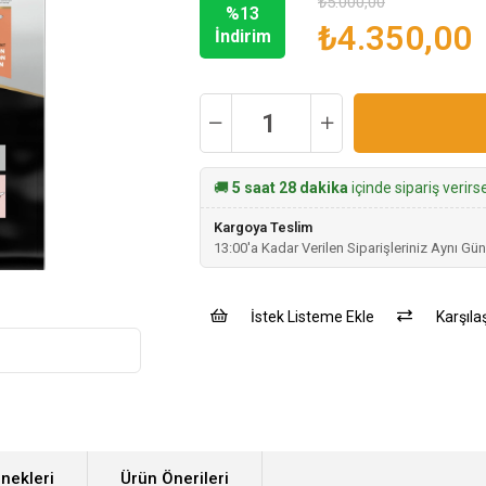
₺5.000,00
%
13
₺4.350,00
İndirim
🚚
5 saat 28 dakika
içinde sipariş verir
Kargoya Teslim
13:00'a Kadar Verilen Siparişleriniz Aynı Gün
İstek Listeme Ekle
Karşılaş
nekleri
Ürün Önerileri