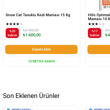
Snow Cat Tavuklu Kedi Maması 15 Kg
Hills Optimal
Maması 10 
★
★
★
★
★
★
★
★
★
★
₺2.000,00
₺5
%20
%17
₺1.600,00
₺4
İndirim
İndirim
Sepete Ekle
ÜCRETSIZ KARGO
Son Eklenen Ürünler
YETKİLİ SATICI
YETKİLİ SATI