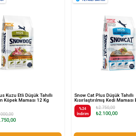
s Kuzu Etli Düşük Tahıllı
Snow Cat Plus Düşük Tahıllı
kin Köpek Maması 12 Kg
Kısırlaştırılmış Kedi Maması 
₺2.750,00
%24
₺2.100,00
.000,00
İndirim
.750,00