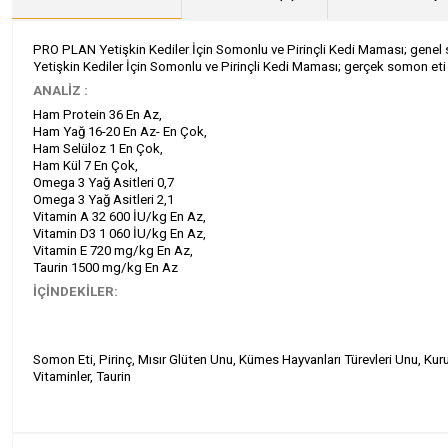
PRO PLAN Yetişkin Kediler İçin Somonlu ve Pirinçli Kedi Maması; genel s
Yetişkin Kediler İçin Somonlu ve Pirinçli Kedi Maması; gerçek somon eti
ANALİZ :
Ham Protein 36 En Az,
Ham Yağ 16-20 En Az- En Çok,
Ham Selüloz 1 En Çok,
Ham Kül 7 En Çok,
Omega 3 Yağ Asitleri 0,7
Omega 3 Yağ Asitleri 2,1
Vitamin A 32 600 İU/kg En Az,
Vitamin D3 1 060 İU/kg En Az,
Vitamin E 720 mg/kg En Az,
Taurin 1500 mg/kg En Az
İÇİNDEKİLER:
Somon Eti, Pirinç, Mısır Glüten Unu, Kümes Hayvanları Türevleri Unu, Kur
Vitaminler, Taurin