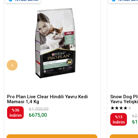
Pro Plan Live Clear Hindili Yavru Kedi
Snow Dog Plu
Maması 1,4 Kg
Yavru Yetiş
★
★
★
★
★
₺1.050,00
%36
₺675,00
İndirim
₺2
%13
₺1
İndirim