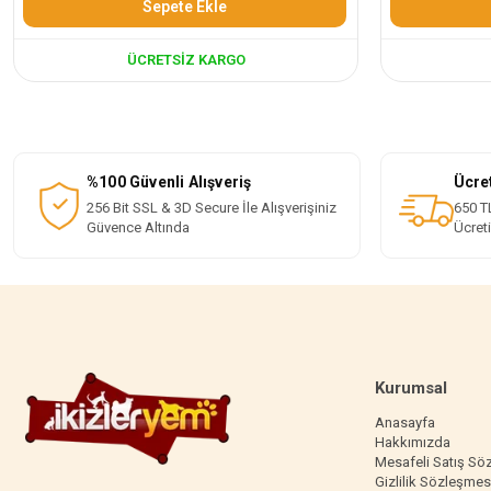
Sepete Ekle
ÜCRETSIZ KARGO
%100 Güvenli Alışveriş
Ücre
256 Bit SSL & 3D Secure İle Alışverişiniz
650 TL
Güvence Altında
Ücret
Kurumsal
Anasayfa
Hakkımızda
Mesafeli Satış Sö
Gizlilik Sözleşmes