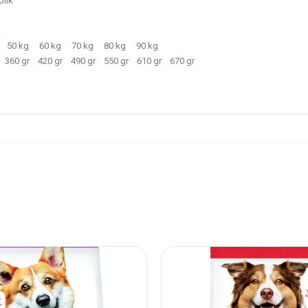
olik
50 kg
60 kg
70 kg
80 kg
90 kg
360 gr
420 gr
490 gr
550 gr
610 gr
670 gr