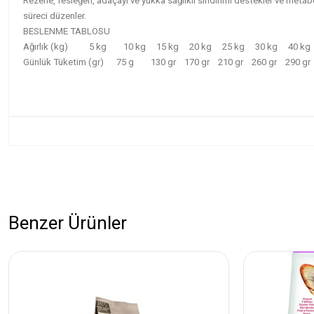
Rezene, fesleğen, adaçayı ve yukka sağlıklı sindirimi destekler ve metab
süreci düzenler.
BESLENME TABLOSU
Ağırlık (kg)
5 kg
10 kg
15 kg
20 kg
25 kg
30 kg
40 kg
Günlük Tüketim (gr)
75 g
130 gr
170 gr
210 gr
260 gr
290 gr
Benzer Ürünler