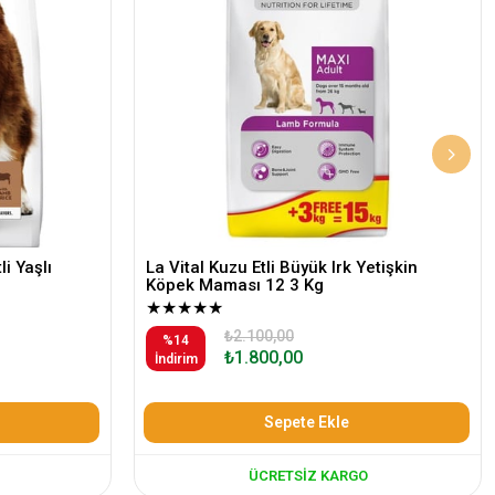
i Yaşlı
La Vital Kuzu Etli Büyük Irk Yetişkin
Köpek Maması 12 3 Kg
★
★
★
★
★
₺2.100,00
%14
₺1.800,00
İndirim
Sepete Ekle
ÜCRETSIZ KARGO