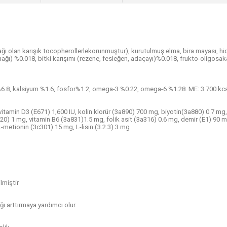
ğı olan karışık tocopherollerlekorunmuştur), kurutulmuş elma, bira mayası, hi
ı) %0.018, bitki karışımı (rezene, fesleğen, adaçayı)%0.018, frukto-oligosaka
%6.8, kalsiyum %1.6, fosfor%1.2, omega-3 %0.22, omega-6 %1.28. ME: 3.700 kca
vitamin D3 (E671) 1,600 IU, kolin klorür (3a890) 700 mg, biyotin(3a880) 0.7 m
20) 1 mg, vitamin B6 (3a831)1.5 mg, folik asit (3a316) 0.6 mg, demir (E1) 90 m
etionin (3c301) 15 mg, L-lisin (3.2.3) 3 mg
lmiştir
ı arttırmaya yardımcı olur.