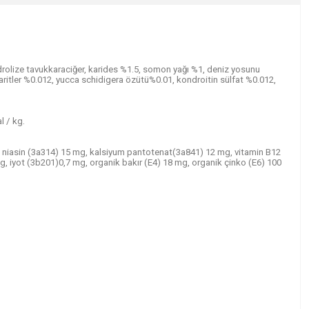
drolize tavukkaraciğer, karides %1.5, somon yağı %1, deniz yosunu
ritler %0.012, yucca schidigera özütü%0.01, kondroitin sülfat %0.012,
l / kg.
g, niasin (3a314) 15 mg, kalsiyum pantotenat(3a841) 12 mg, vitamin B12
g, iyot (3b201)0,7 mg, organik bakır (E4) 18 mg, organik çinko (E6) 100