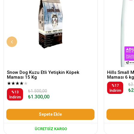
Snow Dog Kuzu Etli Yetişkin Köpek
Hills Small 
Maması 15 Kg
Maması 6 kg
★
★
★
★
★
₺3
%17
₺2
₺1.500,00
İndirim
%13
₺1.300,00
İndirim
Sepete Ekle
ÜCRETSIZ KARGO