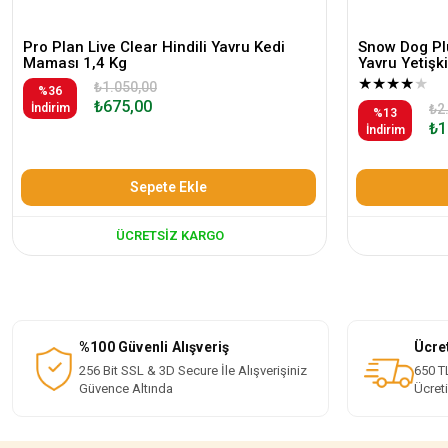
Pro Plan Live Clear Hindili Yavru Kedi
Snow Dog Plu
Maması 1,4 Kg
Yavru Yetiş
★
★
★
★
★
₺1.050,00
%36
₺675,00
İndirim
₺2
%13
₺1
İndirim
Sepete Ekle
ÜCRETSIZ KARGO
%100 Güvenli Alışveriş
Ücre
256 Bit SSL & 3D Secure İle Alışverişiniz
650 TL
Güvence Altında
Ücret