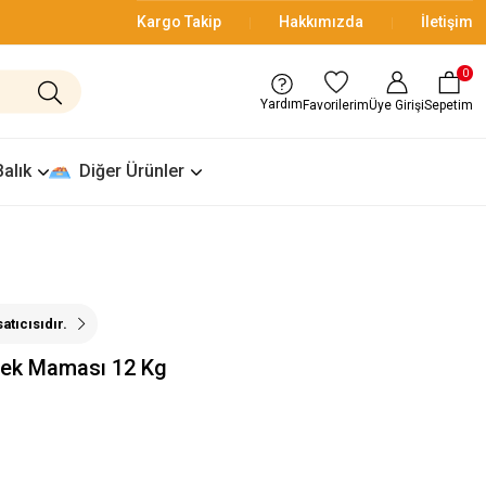
Kargo Takip
Hakkımızda
İletişim
0
Yardım
Üye Girişi
Sepetim
Favorilerim
Balık
Diğer Ürünler
atıcısıdır.
öpek Maması 12 Kg