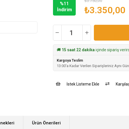
₺3.750,00
%
11
₺3.350,00
İndirim
🚚
15 saat 22 dakika
içinde sipariş veri
Kargoya Teslim
13:00'a Kadar Verilen Siparişleriniz Aynı Gün
İstek Listeme Ekle
Karşılaş
nekleri
Ürün Önerileri