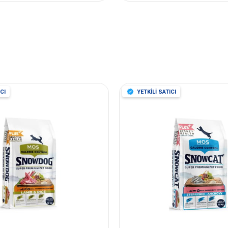
CI
YETKİLİ SATICI