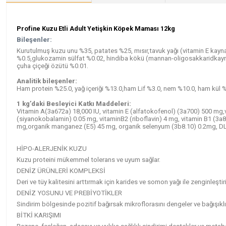
Profine Kuzu Etli Adult Yetişkin Köpek Maması 12kg
Bileşenler:
Kurutulmuş kuzu unu %35, patates %25, mısır,tavuk yağı (vitamin E kayna
%0.5,glukozamin sülfat %0.02, hindiba kökü (mannan-oligosakkaridkaynağ
çuha çiçeği özütü %0.01.
Analitik bileşenler:
Ham protein %25.0, yağ içeriği %13.0,ham Lif %3.0, nem %10.0, ham kül 
1 kg’daki Besleyici Katkı Maddeleri:
Vitamin A(3a672a) 18,000 IU, vitamin E (alfatokofenol) (3a700) 500 mg,
(siyanokobalamin) 0.05 mg, vitaminB2 (riboflavin) 4 mg, vitamin B1 (3a8
mg,organik manganez (E5) 45 mg, organik selenyum (3b8.10) 0.2mg, DL-m
HİPO-ALERJENİK KUZU
Kuzu proteini mükemmel tolerans ve uyum sağlar.
DENİZ ÜRÜNLERİ KOMPLEKSİ
Deri ve tüy kalitesini arttırmak için karides ve somon yağı ile zenginleştiri
DENİZ YOSUNU VE PREBİYOTİKLER
Sindirim bölgesinde pozitif bağırsak mikroflorasını dengeler ve bağışıklığ
BİTKİ KARIŞIMI