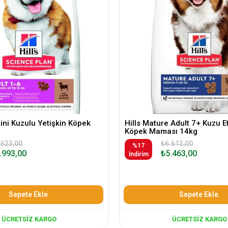
Mini Kuzulu Yetişkin Köpek
Hills Mature Adult 7+ Kuzu Etl
Köpek Maması 14kg
.623,00
₺6.613,00
%17
.993,00
₺5.463,00
İndirim
Sepete Ekle
Sepete Ekle
ÜCRETSIZ KARGO
ÜCRETSIZ KARGO