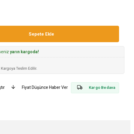
rseniz
yarın kargoda!
 Kargoya Teslim Edilir.
tır
Fiyat Düşünce Haber Ver
Kargo Bedava