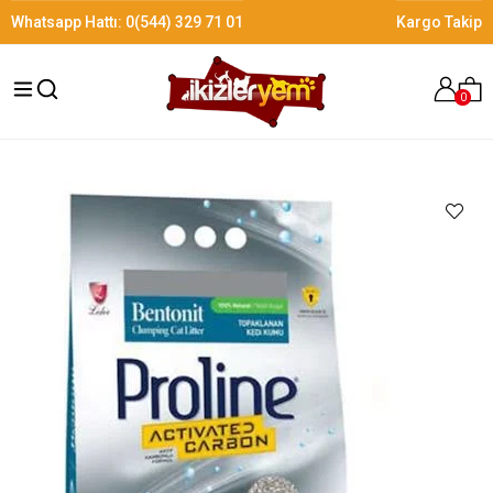
Whatsapp Hattı:
0(544) 329 71 01
Kargo Takip
0