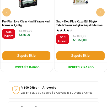
Pro Plan Live Clear Hindili Yavru Kedi
Snow Dog Plus Kuzu Etli Düşük
Maması 1,4 Kg
Tahıllı Yavru Yetişkin Köpek Maması
12 Kg
★
★
★
★
★
₺1.050,00
%36
₺675,00
İndirim
₺2.000,00
%13
₺1.750,00
İndirim
Sepete Ekle
Sepete Ekle
ÜCRETSIZ KARGO
ÜCRETSIZ KARGO
%100 Güvenli Alışveriş
256 Bit SSL & 3D Secure İle Alışverişiniz Güvence Altında