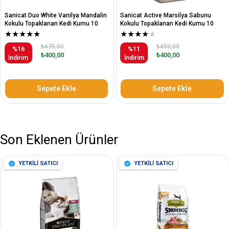
Sanicat Duo White Vanilya Mandalin
Sanicat Active Marsilya Sabunu
Kokulu Topaklanan Kedi Kumu 10
Kokulu Topaklanan Kedi Kumu 10
Litre
Litre
★
★
★
★
★
★
★
★
★
★
₺475,00
₺450,00
%16
%11
₺400,00
₺400,00
İndirim
İndirim
Sepete Ekle
Sepete Ekle
Son Eklenen Ürünler
YETKİLİ SATICI
YETKİLİ SATICI