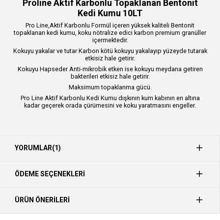
Proline Aktif Karbonlu Topaklanan Bentonit
Kedi Kumu 10LT
Pro Line,Aktif Karbonlu Formül içeren yüksek kaliteli Bentonit
topaklanan kedi kumu, koku nötralize edici karbon premium granüller
içermektedir.
Kokuyu yakalar ve tutar Karbon kötü kokuyu yakalayıp yüzeyde tutarak
etkisiz hale getirir.
Kokuyu Hapseder Anti-mikrobik etken ise kokuyu meydana getiren
bakterileri etkisiz hale getirir.
Maksimum topaklanma gücü.
Pro Line Aktif Karbonlu Kedi Kumu dışkının kum kabının en altına
kadar geçerek orada çürümesini ve koku yaratmasını engeller.
YORUMLAR
(1)
ÖDEME SEÇENEKLERI
ÜRÜN ÖNERILERI