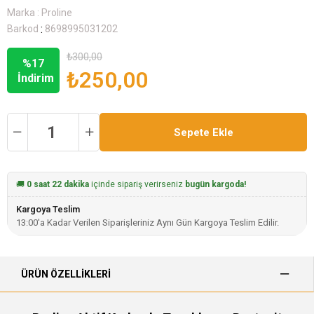
Marka
:
Proline
:
Barkod
8698995031202
₺300,00
%
17
₺250,00
İndirim
🚚
0 saat 22 dakika
içinde sipariş verirseniz
bugün kargoda!
Kargoya Teslim
13:00'a Kadar Verilen Siparişleriniz Aynı Gün Kargoya Teslim Edilir.
ÜRÜN ÖZELLIKLERI