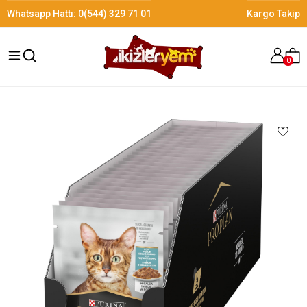
Whatsapp Hattı:
0(544) 329 71 01
Kargo Takip
0
›