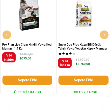
Pro Plan Live Clear Hindili Yavru Kedi
Snow Dog Plus Kuzu Etli Düşük
Maması 1,4 Kg
Tahıllı Yavru Yetişkin Köpek Maması
12 Kg
★
★
★
★
★
₺1.050,00
%36
₺675,00
İndirim
₺2.000,00
%13
₺1.750,00
İndirim
Sepete Ekle
Sepete Ekle
ÜCRETSIZ KARGO
ÜCRETSIZ KARGO