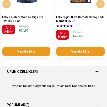
Felix Yaş Kedi Maması Sığır Etli
Felix Sığır Etli ve Domatesli Yaş Kedi
Tavuklu 85 Gr
Maması 85 Gr
★
★
★
★
★
₺30,00
%17
₺24,90
İndirim
₺30,00
%17
₺24,90
İndirim
Sepete Ekle
Sepete Ekle
ÜRÜN ÖZELLIKLERI
Proplan Delicate Okyanus Balıklı Pouch Kedi Konservesi 85 Gr
YORUMLAR
(0)