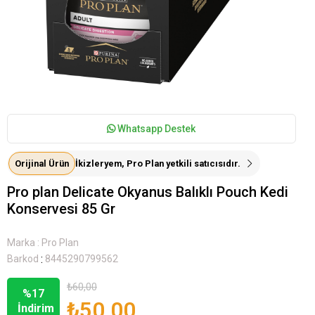
Whatsapp Destek
Orijinal Ürün
İkizleryem, Pro Plan yetkili satıcısıdır.
Pro plan Delicate Okyanus Balıklı Pouch Kedi
Konservesi 85 Gr
Marka
:
Pro Plan
:
Barkod
8445290799562
₺60,00
%
17
₺50,00
İndirim