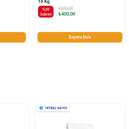
10 Kg
₺500,00
%20
₺400,00
İndirim
Sepete Ekle
YETKİLİ SATICI