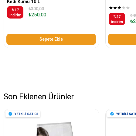
Kedi Kumu 10 LT
★
★
★
★
★
₺300,00
%17
₺250,00
İndirim
₺4
%27
₺2
İndirim
Sepete Ekle
Son Eklenen Ürünler
YETKİLİ SATICI
YETKİLİ SATI