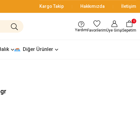
Kargo Takip
Hakkımızda
İletişim
0
Yardım
Üye Girişi
Sepetim
Favorilerim
Balık
Diğer Ürünler
 gr