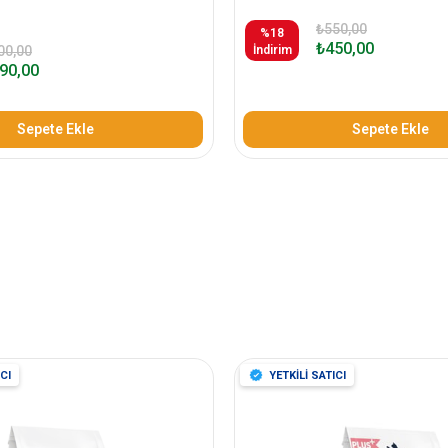
₺550,00
%18
₺450,00
00,00
İndirim
90,00
Sepete Ekle
Sepete Ekle
CI
YETKİLİ SATICI