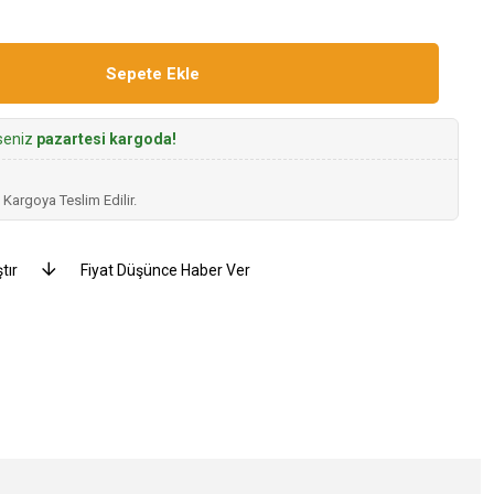
rseniz
pazartesi kargoda!
 Kargoya Teslim Edilir.
tır
Fiyat Düşünce Haber Ver