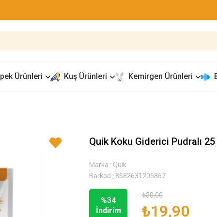
pek Ürünleri
Kuş Ürünleri
Kemirgen Ürünleri
Quik Koku Giderici Pudralı 25
Marka
:
Quik
:
Barkod
8682631205867
₺30,00
%
34
₺19,90
İndirim