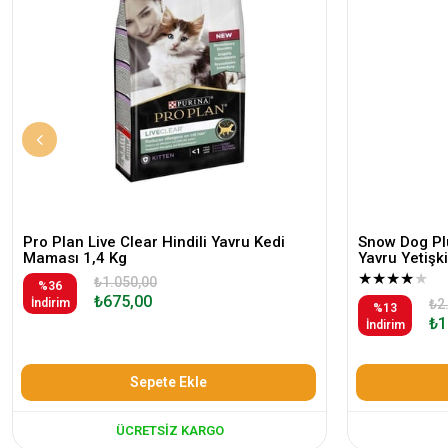
Pro Plan Live Clear Hindili Yavru Kedi
Snow Dog Plu
Maması 1,4 Kg
Yavru Yetiş
★
★
★
★
★
₺1.050,00
%36
₺675,00
İndirim
₺2
%13
₺1
İndirim
Sepete Ekle
ÜCRETSIZ KARGO