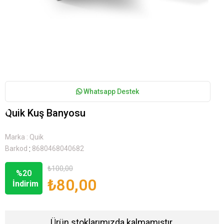
Whatsapp Destek
Quik Kuş Banyosu
Marka
:
Quik
:
Barkod
8680468040682
₺100,00
%
20
₺80,00
İndirim
Ürün stoklarımızda kalmamıştır.