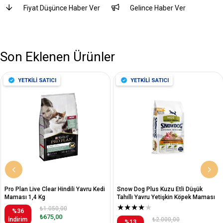
Fiyat Düşünce Haber Ver
Gelince Haber Ver
Son Eklenen Ürünler
YETKİLİ SATICI
YETKİLİ SATICI
Pro Plan Live Clear Hindili Yavru Kedi
Snow Dog Plus Kuzu Etli Düşük
Maması 1,4 Kg
Tahıllı Yavru Yetişkin Köpek Maması
12 Kg
★
★
★
★
★
₺1.050,00
%36
₺675,00
İndirim
₺2.000,00
%13