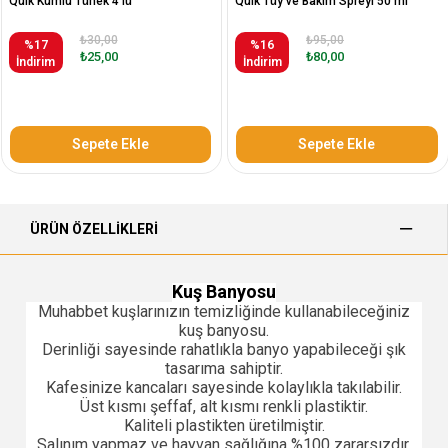
Quik Kumlu Tünek 4'lü
Quik Tüy ve Bakım Spreyi 50 ml
₺30,00
₺95,00
%17
%16
₺25,00
₺80,00
İndirim
İndirim
Sepete Ekle
Sepete Ekle
ÜRÜN ÖZELLIKLERI
Kuş Banyosu
Muhabbet kuşlarınızın temizliğinde kullanabileceğiniz
kuş banyosu.
Derinliği sayesinde rahatlıkla banyo yapabileceği şık
tasarıma sahiptir.
Kafesinize kancaları sayesinde kolaylıkla takılabilir.
Üst kısmı şeffaf, alt kısmı renkli plastiktir.
Kaliteli plastikten üretilmiştir.
Salınım yapmaz ve hayvan sağlığına %100 zararsızdır.