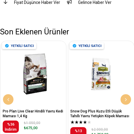
Fiyat Düşünce Haber Ver
Gelince Haber Ver
Son Eklenen Ürünler
YETKİLİ SATICI
YETKİLİ SATICI
Pro Plan Live Clear Hindili Yavru Kedi
Snow Dog Plus Kuzu Etli Düşük
Maması 1,4 Kg
Tahıllı Yavru Yetişkin Köpek Maması
12 Kg
★
★
★
★
★
₺1.050,00
%36
₺675,00
İndirim
₺2.000,00
%13