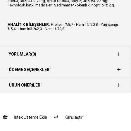
3b503, 3b504): 2,7 mg, çinko (3b603, 3b605, 3b606): 27 mg -
Teknolojik katkı maddeleri: Sedimanter kökenli klinoptilolit: 2 g
ANALİTİK BİLEŞENLER:
Protein: %8,7 - Ham lif: %0,8 - Yağ içeriği:
%5,4 - Ham kül: %2,0 - Nem: %79,2
YORUMLAR
(0)
ÖDEME SEÇENEKLERI
ÜRÜN ÖNERILERI
İstek Listeme Ekle
Karşılaştır