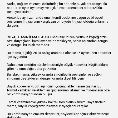
Sadık, sağlam ve enerji doludurlar, bu nedenle büyük arkadaşınızla
saatlerce oyun oynamayı ve açık hava maceralarını sabırsızlıkla
bekleyebilirsiniz.
Ancak bu aynı zamanda onun kendi bedenine uygun ve bireysel
beslenme ihtiyaçlarını karşılayan bir diyete ihtiyacı olduğu anlamına
da gelir.
ROYAL CANIN® MAXI ADULT Mousse, büyük yetişkin köpeğinizin
özel ihtiyaçlarını karşılayan ve destekleyen, besin açısından zengin
ve dengeli bir ıslak mamadır.
Bu mama, ağırlığı 26 ila 44 kg arasında olan ve 15 ay ve üzeri köpekler
için uygundur.
Daha uzun sindirim süreleri nedeniyle büyük köpekler, küçük ırklara
göre hazımsızlığa daha yatkındır.
Bu ıslak mama, yüksek oranda sindirilebilir proteinler ve sağlıklı
sindirimi destekleyen dengeli oranda diyet lifi içerir.
Büyük köpekler vücut ağırlığının çoğunu eklemlerine taşırlar. Bu
formül kemikleri ve eklemleri güçlendiren vitamin ve minerallerin özel
bir kombinasyonundan oluşur.
Temel vitaminler ve yüksek kaliteli besinlerin karışımı sayesinde bu
mama, büyük köpeğinizin bireysel ihtiyaçlarını karşılar.
Bu kombinasyon emilimi destekler, böylece köpeğiniz aktif ve neşe
dolu kalır.