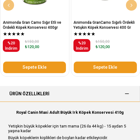
Animonda Gran Carno Sığır Etli ve
Animonda GranCarno Sığırlı Ördekli
Ördekli Köpek Konservesi 400gr
Yetişkin Köpek Konservesi 400 Gr
★
★
★
★
★
★
★
★
★
★
₺150,00
₺150,00
%20
%20
₺120,00
₺120,00
İndirim
İndirim
Sepete Ekle
Sepete Ekle
ÜRÜN ÖZELLIKLERI
Royal Canin Maxi Adult Büyük Irk Köpek Konservesi 410g
Yetişkin büyük köpekler için tam mama (26 ila 44 kg) - 15 aydan 5
yaşına kadar
Büyük köpeklerin kişilikleri de boyları kadar etkileyicidir.