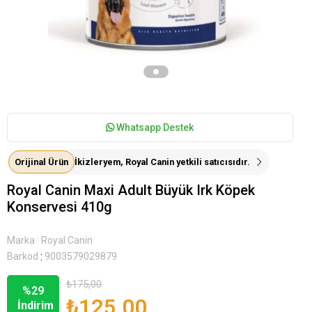
Whatsapp Destek
Orijinal Ürün
İkizleryem, Royal Canin yetkili satıcısıdır.
Royal Canin Maxi Adult Büyük Irk Köpek
Konservesi 410g
Marka
:
Royal Canin
:
Barkod
9003579029879
₺175,00
%
29
₺125,00
İndirim