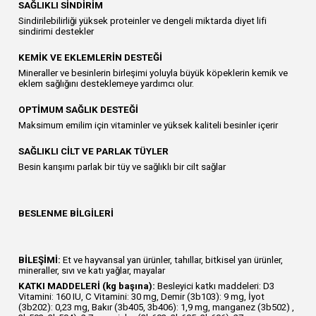
SAĞLIKLI SİNDİRİM
Sindirilebilirliği yüksek proteinler ve dengeli miktarda diyet lifi
sindirimi destekler
KEMİK VE EKLEMLERİN DESTEĞİ
Mineraller ve besinlerin birleşimi yoluyla büyük köpeklerin kemik ve
eklem sağlığını desteklemeye yardımcı olur.
OPTİMUM SAĞLIK DESTEĞİ
Maksimum emilim için vitaminler ve yüksek kaliteli besinler içerir
SAĞLIKLI CİLT VE PARLAK TÜYLER
Besin karışımı parlak bir tüy ve sağlıklı bir cilt sağlar
BESLENME BİLGİLERİ
BİLEŞİMİ:
Et ve hayvansal yan ürünler, tahıllar, bitkisel yan ürünler,
mineraller, sıvı ve katı yağlar, mayalar
KATKI MADDELERİ (kg başına):
Besleyici katkı maddeleri: D3
Vitamini: 160 IU, C Vitamini: 30 mg, Demir (3b103): 9 mg, İyot
(3b202): 0,23 mg, Bakır (3b405, 3b406): 1,9 mg, manganez (3b502) ,