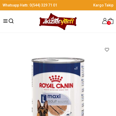
Whatsapp Hattı:
0(544) 329 71 01
Kargo Takip
0