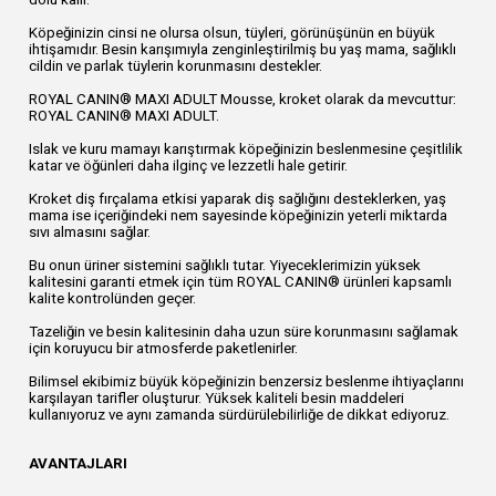
Köpeğinizin cinsi ne olursa olsun, tüyleri, görünüşünün en büyük
ihtişamıdır. Besin karışımıyla zenginleştirilmiş bu yaş mama, sağlıklı
cildin ve parlak tüylerin korunmasını destekler.
ROYAL CANIN® MAXI ADULT Mousse, kroket olarak da mevcuttur:
ROYAL CANIN® MAXI ADULT.
Islak ve kuru mamayı karıştırmak köpeğinizin beslenmesine çeşitlilik
katar ve öğünleri daha ilginç ve lezzetli hale getirir.
Kroket diş fırçalama etkisi yaparak diş sağlığını desteklerken, yaş
mama ise içeriğindeki nem sayesinde köpeğinizin yeterli miktarda
sıvı almasını sağlar.
Bu onun üriner sistemini sağlıklı tutar. Yiyeceklerimizin yüksek
kalitesini garanti etmek için tüm ROYAL CANIN® ürünleri kapsamlı
kalite kontrolünden geçer.
Tazeliğin ve besin kalitesinin daha uzun süre korunmasını sağlamak
için koruyucu bir atmosferde paketlenirler.
Bilimsel ekibimiz büyük köpeğinizin benzersiz beslenme ihtiyaçlarını
karşılayan tarifler oluşturur. Yüksek kaliteli besin maddeleri
kullanıyoruz ve aynı zamanda sürdürülebilirliğe de dikkat ediyoruz.
AVANTAJLARI