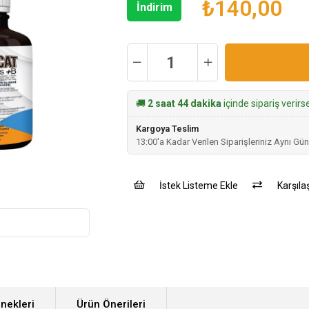
₺140,00
İndirim
🚚
2 saat 44 dakika
içinde sipariş verir
Kargoya Teslim
13:00'a Kadar Verilen Siparişleriniz Aynı Gün
İstek Listeme Ekle
Karşılaş
nekleri
Ürün Önerileri