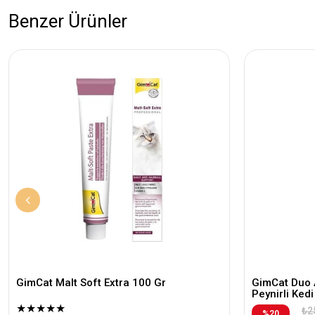
Benzer Ürünler
GimCat Malt Soft Extra 100 Gr
GimCat Duo A
Peynirli Ke
★
★
★
★
★
₺2
%20