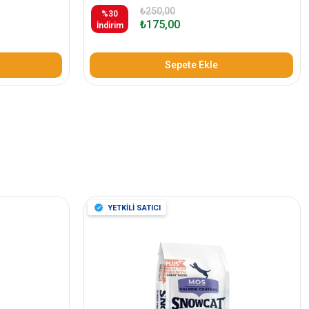
₺250,00
%30
₺175,00
İndirim
Sepete Ekle
YETKİLİ SATICI