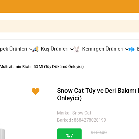
pek Ürünleri
Kuş Ürünleri
Kemirgen Ürünleri
Multivitamin-Biotin 50 Ml (Tüy Dökümü Önleyici)
Snow Cat Tüy ve Deri Bakımı 
Önleyici)
Marka
:
Snow Cat
:
Barkod
8684278028199
₺150,00
%
7