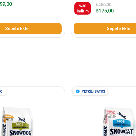
99,00
₺250,00
%30
₺175,00
İndirim
Sepete Ekle
Sepete Ekle
CI
YETKİLİ SATICI