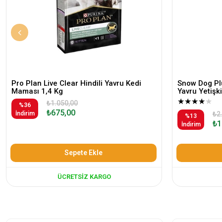
Pro Plan Live Clear Hindili Yavru Kedi
Snow Dog Plu
Maması 1,4 Kg
Yavru Yetiş
★
★
★
★
★
₺1.050,00
%36
₺675,00
İndirim
₺2
%13
₺1
İndirim
Sepete Ekle
ÜCRETSIZ KARGO