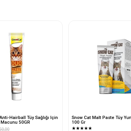
nti-Hairball Tüy Sağlığı Için
Snow Cat Malt Paste Tüy Yum
di Macunu 50GR
100 Gr
★
★
★
★
★
50,00