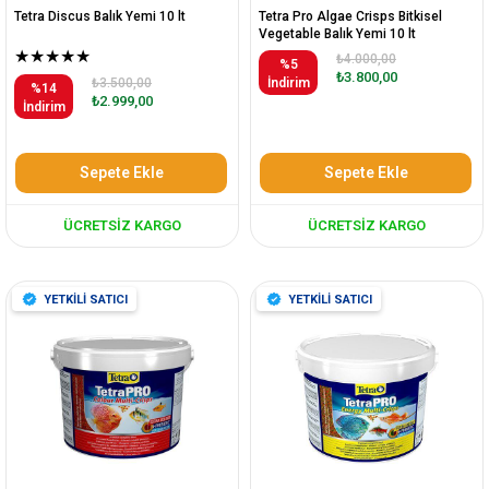
Tetra Discus Balık Yemi 10 lt
Tetra Pro Algae Crisps Bitkisel
Vegetable Balık Yemi 10 lt
★
★
★
★
★
₺4.000,00
%5
₺3.800,00
₺3.500,00
İndirim
%14
₺2.999,00
İndirim
Sepete Ekle
Sepete Ekle
ÜCRETSIZ KARGO
ÜCRETSIZ KARGO
YETKİLİ SATICI
YETKİLİ SATICI