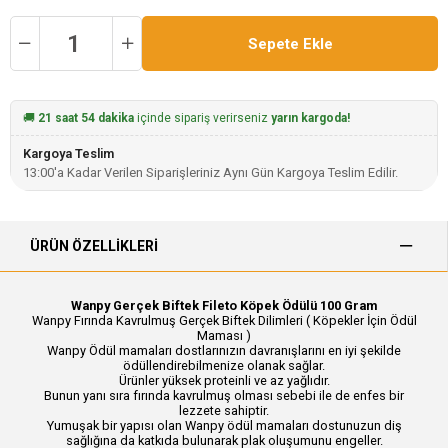
🚚
21 saat 54 dakika
içinde sipariş verirseniz
yarın kargoda!
Kargoya Teslim
13:00'a Kadar Verilen Siparişleriniz Aynı Gün Kargoya Teslim Edilir.
ÜRÜN ÖZELLIKLERI
​Wanpy Gerçek Biftek Fileto Köpek Ödülü 100 Gram
Wanpy Fırında Kavrulmuş Gerçek Biftek Dilimleri ( Köpekler İçin Ödül
Maması )
Wanpy Ödül mamaları dostlarınızın davranışlarını en iyi şekilde
ödüllendirebilmenize olanak sağlar.
Ürünler yüksek proteinli ve az yağlıdır.
Bunun yanı sıra fırında kavrulmuş olması sebebi ile de enfes bir
lezzete sahiptir.
Yumuşak bir yapısı olan Wanpy ödül mamaları dostunuzun diş
sağlığına da katkıda bulunarak plak oluşumunu engeller.