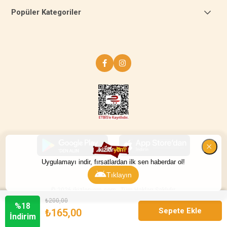
Popüler Kategoriler
Uygulamayı indir, fırsatlardan ilk sen haberdar ol!
Tıklayın
© 2026 ikizleryem.com - Tüm Hakları Saklıdır.
₺200,00
%
18
₺165,00
İndirim