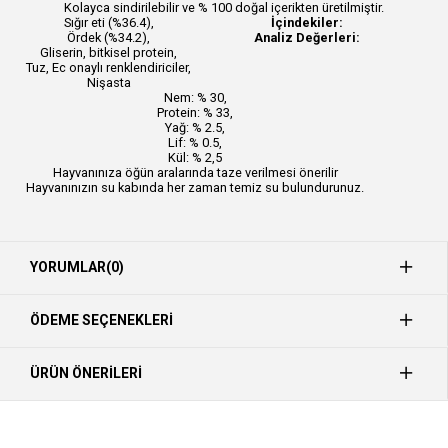
Kolayca sindirilebilir ve % 100 doğal içerikten üretilmiştir.
Sığır eti (%36.4),
İçindekiler:
Ördek (%34.2),
Analiz Değerleri:
Gliserin, bitkisel protein,
Tuz, Ec onaylı renklendiriciler,
Nişasta
Nem: % 30,
Protein: % 33,
Yağ: % 2.5,
Lif: % 0.5,
Kül: % 2,5
Hayvanınıza öğün aralarında taze verilmesi önerilir
Hayvanınızın su kabında her zaman temiz su bulundurunuz.
YORUMLAR
(0)
ÖDEME SEÇENEKLERI
ÜRÜN ÖNERILERI