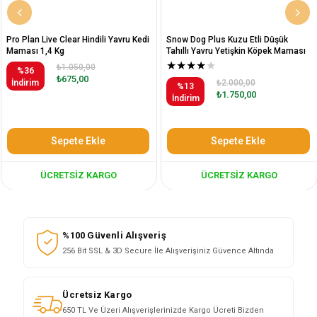
Pro Plan Live Clear Hindili Yavru Kedi
Snow Dog Plus Kuzu Etli Düşük
Maması 1,4 Kg
Tahıllı Yavru Yetişkin Köpek Maması
12 Kg
★
★
★
★
★
₺1.050,00
%36
₺675,00
İndirim
₺2.000,00
%13
₺1.750,00
İndirim
Sepete Ekle
Sepete Ekle
ÜCRETSIZ KARGO
ÜCRETSIZ KARGO
%100 Güvenli Alışveriş
256 Bit SSL & 3D Secure İle Alışverişiniz Güvence Altında
Ücretsiz Kargo
650 TL Ve Üzeri Alışverişlerinizde Kargo Ücreti Bizden