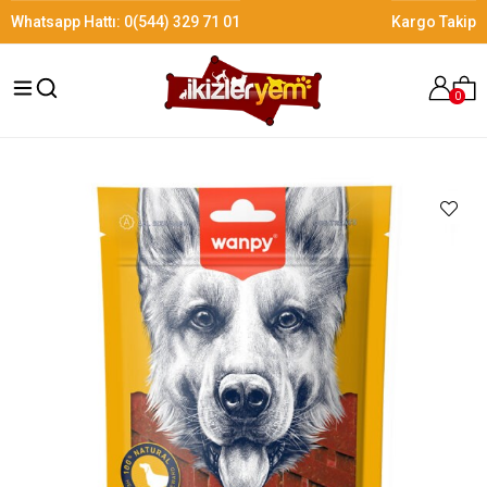
Whatsapp Hattı:
0(544) 329 71 01
Kargo Takip
0