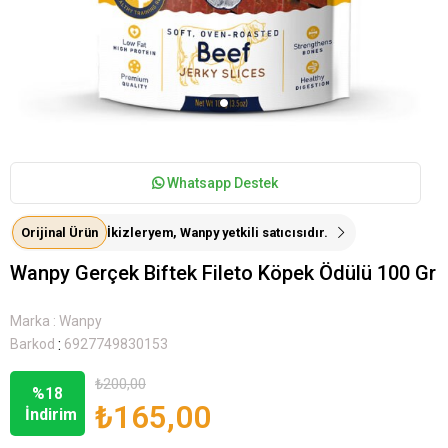
Whatsapp Destek
Orijinal Ürün
İkizleryem, Wanpy yetkili satıcısıdır.
Wanpy Gerçek Biftek Fileto Köpek Ödülü 100 Gr
Marka
:
Wanpy
:
Barkod
6927749830153
₺200,00
%
18
₺165,00
İndirim