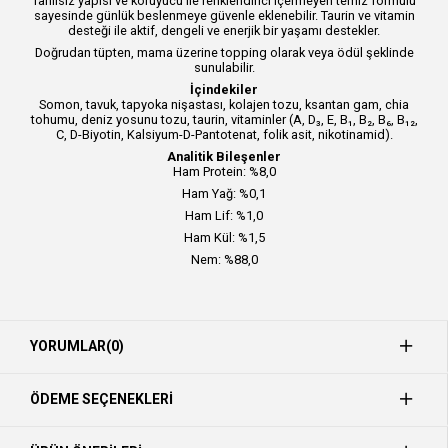
Tahılsız yapısı ve koruyucu ile renklendirici içermeyen temiz formülü
sayesinde günlük beslenmeye güvenle eklenebilir. Taurin ve vitamin
desteği ile aktif, dengeli ve enerjik bir yaşamı destekler.
Doğrudan tüpten, mama üzerine topping olarak veya ödül şeklinde
sunulabilir.
İçindekiler
Somon, tavuk, tapyoka nişastası, kolajen tozu, ksantan gam, chia
tohumu, deniz yosunu tozu, taurin, vitaminler (A, D₃, E, B₁, B₂, B₆, B₁₂,
C, D-Biyotin, Kalsiyum-D-Pantotenat, folik asit, nikotinamid).
Analitik Bileşenler
Ham Protein: %8,0
Ham Yağ: %0,1
Ham Lif: %1,0
Ham Kül: %1,5
Nem: %88,0
YORUMLAR
(0)
ÖDEME SEÇENEKLERI