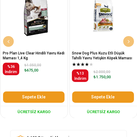
Pro Plan Live Clear Hindili Yavru Kedi
Snow Dog Plus Kuzu Etli Düşük
Maması 1,4 Kg
Tahıllı Yavru Yetişkin Köpek Maması
12 Kg
★
★
★
★
★
₺1.050,00
%36
₺675,00
İndirim
₺2.000,00
%13
₺1.750,00
İndirim
Sepete Ekle
Sepete Ekle
ÜCRETSIZ KARGO
ÜCRETSIZ KARGO