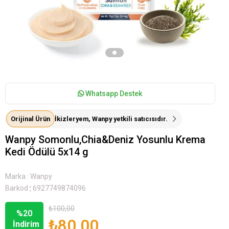
Whatsapp Destek
Orijinal Ürün
İkizleryem, Wanpy yetkili satıcısıdır.
Wanpy Somonlu,Chia&Deniz Yosunlu Krema
Kedi Ödülü 5x14 g
Marka
:
Wanpy
:
Barkod
6927749874096
₺100,00
%
20
₺80,00
İndirim