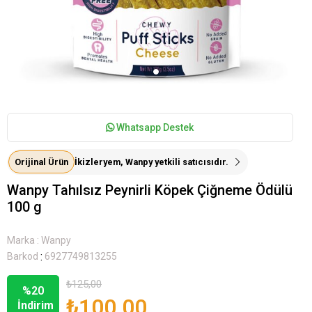
Whatsapp Destek
Orijinal Ürün
İkizleryem, Wanpy yetkili satıcısıdır.
Wanpy Tahılsız Peynirli Köpek Çiğneme Ödülü
100 g
Marka
:
Wanpy
:
Barkod
6927749813255
₺125,00
%
20
₺100,00
İndirim