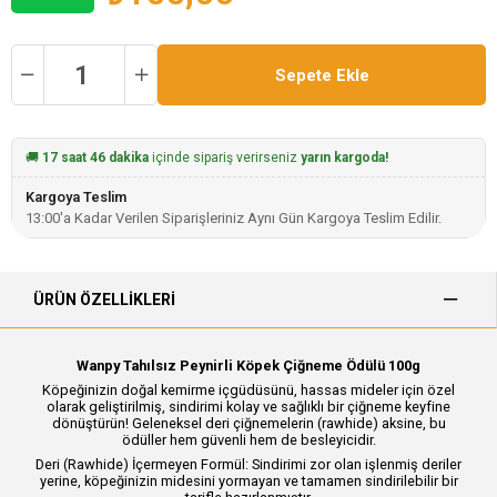
🚚
17 saat 46 dakika
içinde sipariş verirseniz
yarın kargoda!
Kargoya Teslim
13:00'a Kadar Verilen Siparişleriniz Aynı Gün Kargoya Teslim Edilir.
ÜRÜN ÖZELLIKLERI
Wanpy Tahılsız Peynirli Köpek Çiğneme Ödülü 100g
Köpeğinizin doğal kemirme içgüdüsünü, hassas mideler için özel
olarak geliştirilmiş, sindirimi kolay ve sağlıklı bir çiğneme keyfine
dönüştürün! Geleneksel deri çiğnemelerin (rawhide) aksine, bu
ödüller hem güvenli hem de besleyicidir.
Deri (Rawhide) İçermeyen Formül: Sindirimi zor olan işlenmiş deriler
yerine, köpeğinizin midesini yormayan ve tamamen sindirilebilir bir