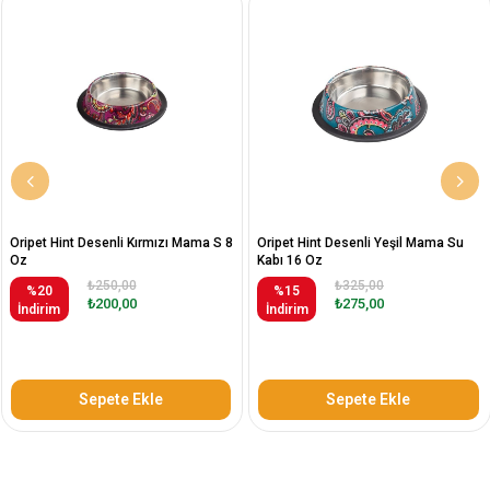
Oripet Hint Desenli Kırmızı Mama S 8
Oripet Hint Desenli Yeşil Mama Su
Oz
Kabı 16 Oz
₺250,00
₺325,00
%20
%15
₺200,00
₺275,00
İndirim
İndirim
Sepete Ekle
Sepete Ekle