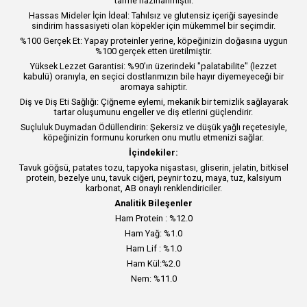
tarifle hazırlanmıştır.
Hassas Mideler İçin İdeal: Tahılsız ve glutensiz içeriği sayesinde
sindirim hassasiyeti olan köpekler için mükemmel bir seçimdir.
%100 Gerçek Et: Yapay proteinler yerine, köpeğinizin doğasına uygun
%100 gerçek etten üretilmiştir.
Yüksek Lezzet Garantisi: %90’ın üzerindeki "palatabilite" (lezzet
kabulü) oranıyla, en seçici dostlarımızın bile hayır diyemeyeceği bir
aromaya sahiptir.
Diş ve Diş Eti Sağlığı: Çiğneme eylemi, mekanik bir temizlik sağlayarak
tartar oluşumunu engeller ve diş etlerini güçlendirir.
Suçluluk Duymadan Ödüllendirin: Şekersiz ve düşük yağlı reçetesiyle,
köpeğinizin formunu korurken onu mutlu etmenizi sağlar.
İçindekiler:
Tavuk göğsü, patates tozu, tapyoka nişastası, gliserin, jelatin, bitkisel
protein, bezelye unu, tavuk ciğeri, peynir tozu, maya, tuz, kalsiyum
karbonat, AB onaylı renklendiriciler.
Analitik Bileşenler
Ham Protein : %12.0
Ham Yağ: %1.0
Ham Lif : %1.0
Ham Kül:%2.0
Nem: %11.0