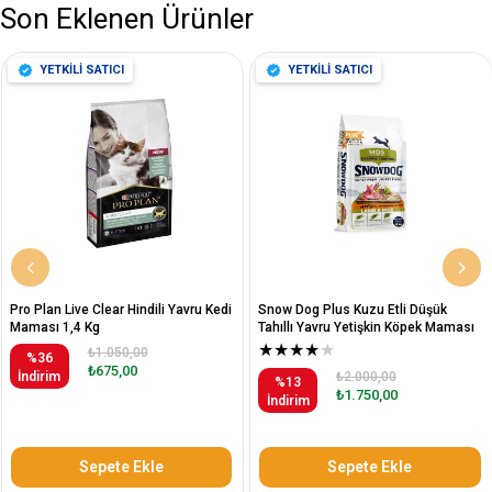
Son Eklenen Ürünler
YETKİLİ SATICI
YETKİLİ SATICI
Pro Plan Live Clear Hindili Yavru Kedi
Snow Dog Plus Kuzu Etli Düşük
Maması 1,4 Kg
Tahıllı Yavru Yetişkin Köpek Maması
12 Kg
★
★
★
★
★
₺1.050,00
%36
₺675,00
İndirim
₺2.000,00
%13
₺1.750,00
İndirim
Sepete Ekle
Sepete Ekle