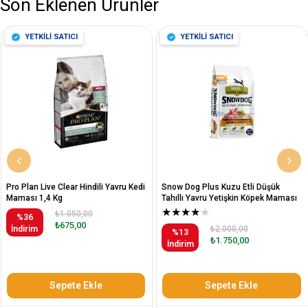
Son Eklenen Ürünler
YETKİLİ SATICI
YETKİLİ SATICI
Pro Plan Live Clear Hindili Yavru Kedi
Snow Dog Plus Kuzu Etli Düşük
Maması 1,4 Kg
Tahıllı Yavru Yetişkin Köpek Maması
12 Kg
★
★
★
★
★
₺1.050,00
%36
₺675,00
İndirim
₺2.000,00
%13
₺1.750,00
İndirim
Sepete Ekle
Sepete Ekle