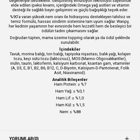
değerleriyle desteklenir. Geliştirilmiş emülsiyon teknolojisi sayesinde
elde edilen ipeksi kıvamı, içeriğindeki Omega yağ asitleri ve vitamin
desteği ile sağlıklı beyin gelişimini ve güçlü bağışıklığı teşvik eder.
%90’a varan yüksek nem oranı ile hidrasyonu destekleyen tahılsız ve
temiz formülü, hassas sindirim sistemine tam uyum sağlar. Wanpy,
her kedinin yaşamının her evresinde hem lezzetli hem de besleyici bir
ödülün tadını çıkarmasını sağlar.
Doğrudan tüpten, mama üzerine topping olarak ya da ödül şeklinde
sunulabilir.
İçindekiler
Tavuk, morina balığı, ton balığı, tapiyoka nişastası, balık yağı, kolajen
tozu, keçi sütü tozu (laktozsuz), MOS (Manno-Oligosakkaritler),
inülin, taurin, laktoferrin, kalsiyum karbonat, ksantan gam, vitaminler
(A, D3, E, B1, B2, B6, B12, C, D-Biyotin, Kalsiyum-D-Pantotenat, Folik
Asit, Niasinamid).
Analitik Bileşenler
Ham Protein: ≥ %7
Ham Yağ: ≥ %0,1
Ham Lif: ≤ %1,0
Ham Kül: ≤ %1,5
Nem: ≤ %88
YORUMLAR
(0)