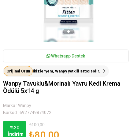
Whatsapp Destek
Orijinal Ürün
İkizleryem, Wanpy yetkili satıcısıdır.
Wanpy Tavuklu&Morinalı Yavru Kedi Krema
Ödülü 5x14 g
Marka
:
Wanpy
:
Barkod
6927749874072
₺100,00
%
20
₺80,00
İndirim