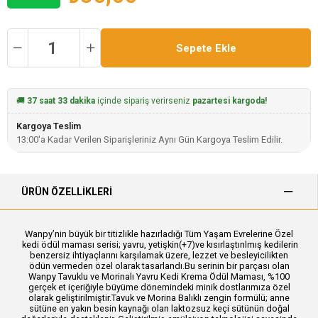
🚚
37 saat 33 dakika
içinde sipariş verirseniz
pazartesi kargoda!
Kargoya Teslim
13:00'a Kadar Verilen Siparişleriniz Aynı Gün Kargoya Teslim Edilir.
ÜRÜN ÖZELLIKLERI
Wanpy’nin büyük bir titizlikle hazırladığı Tüm Yaşam Evrelerine Özel
kedi ödül maması serisi; yavru, yetişkin(+7)ve kısırlaştırılmış kedilerin
benzersiz ihtiyaçlarını karşılamak üzere, lezzet ve besleyicilikten
ödün vermeden özel olarak tasarlandı.Bu serinin bir parçası olan
Wanpy Tavuklu ve Morinalı Yavru Kedi Krema Ödül Maması, %100
gerçek et içeriğiyle büyüme dönemindeki minik dostlarımıza özel
olarak geliştirilmiştir.Tavuk ve Morina Balıklı zengin formülü; anne
sütüne en yakın besin kaynağı olan laktozsuz keçi sütünün doğal